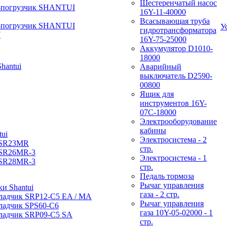
Шестеренчатый насос
-погрузчик SHANTUI
16Y-11-40000
Всасывающая труба
-погрузчик SHANTUI
У
гидротрансформатора
W
16Y-75-25000
Аккумулятор D1010-
18000
hantui
Аварийный
выключатель D2590-
00800
Ящик для
инструментов 16Y-
07С-18000
Электрооборудование
кабины
ui
Электросистема - 2
 SR23MR
стр.
 SR26MR-3
Электросистема - 1
 SR28MR-3
стр.
Педаль тормоза
Рычаг управления
и Shantui
газа - 2 стр.
ладчик SRP12-C5 EA / МА
Рычаг управления
ладчик SPS60-C6
газа 10Y-05-02000 - 1
ладчик SRP09-C5 SA
стр.