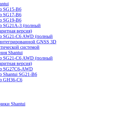
ntui
р SG15-B6
р SG17-B6
р SG19-B6
р SG21А-3 (полный
аритная версия)
ер SG21-C6 AWD (полный
 интегрированной GNSS 3D
атической системой
ия Shantui
ер SG21-C6 AWD (полный
аритная версия)
ер SG27C6-AWD
р Shantui SG21-B6
р GH36-C6
ики Shantui