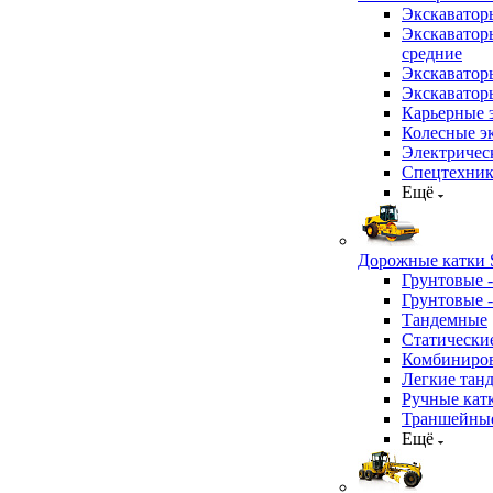
Экскаватор
Экскаватор
средние
Экскаватор
Экскаватор
Карьерные 
Колесные эк
Электричес
Спецтехник
Ещё
Дорожные катки S
Грунтовые 
Грунтовые 
Тандемные
Статически
Комбиниров
Легкие тан
Ручные кат
Траншейные
Ещё