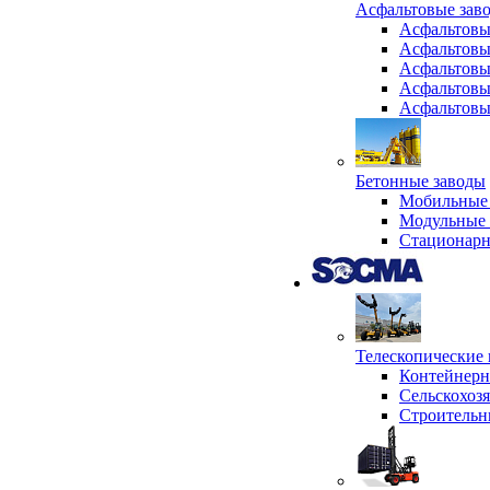
Асфальтовые зав
Асфальтовы
Асфальтовы
Асфальтовы
Асфальтовы
Асфальтовы
Бетонные заводы
Мобильные 
Модульные 
Стационарн
Телескопически
Контейнер
Сельскохоз
Строительн