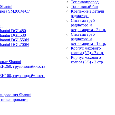
Топливопровод
Shantui
Топливный бак
фреза SM200M-C7
Крепежные детали
радиатора
Система труб
радиатора и
ui
ветрозащита - 2 стр.
Shantui DGL480
Система труб
Shantui DGL530
радиатора и
Shantui DGL550N
ветрозащита - 1 стр.
Shantui DGL700N
Корпус махового
колеса (3/3) - 3 стр.
Корпус махового
ные Shantui
колеса (3/3) - 2 стр.
EH260, грузоподъёмность
EH160, грузоподъёмность
ирования Shantui
-нивелирования