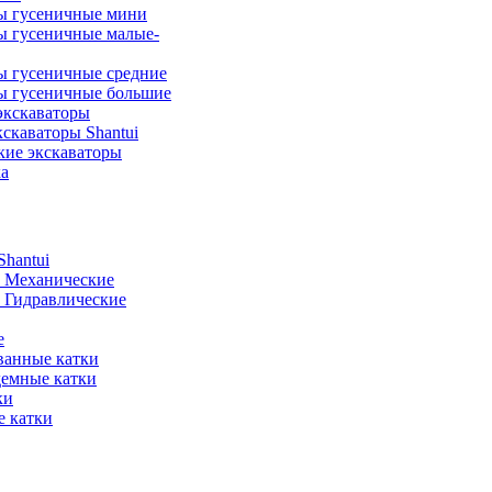
ы гусеничные мини
ы гусеничные малые-
ы гусеничные средние
ы гусеничные большие
экскаваторы
скаваторы Shantui
кие экскаваторы
а
hantui
- Механические
- Гидравлические
е
анные катки
демные катки
ки
 катки