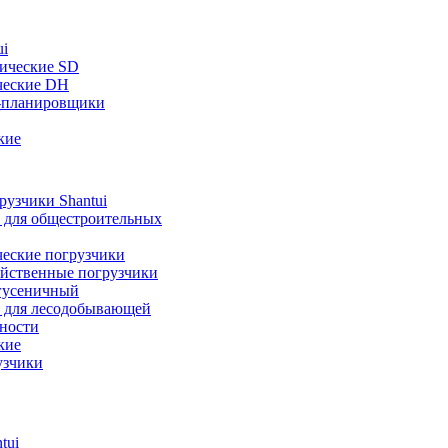
ui
ические SD
ческие DH
-планировщики
кие
узчики Shantui
 для общестроительных
ческие погрузчики
яйственные погрузчики
гусеничный
 для лесодобывающей
ности
кие
узчики
tui