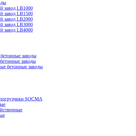
оды
й завод LB1000
й завод LB1500
й завод LB2000
й завод LB3000
й завод LB4000
бетонные заводы
бетонные заводы
ые бетонные заводы
е погрузчики SOCMA
ные
яйственные
ые