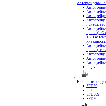
Автогрейдеры Sha
Автогрейде
Автогрейде
Автогрейде
Автогрейде
привод, габ
Автогрейд
привод). С
+ 2D автом
нивелирован
Автогрейд
привод, габ
Автогрейд
Автогрейде
Автогрейде
Ещё
Вилочные погрузч
SFD30
SFD35
SFD50S
SFD70