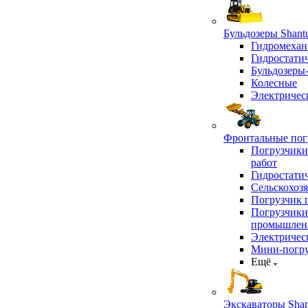
Бульдозеры Shant
Гидромехан
Гидростати
Бульдозеры
Колесные
Электричес
Фронтальные погр
Погрузчики
работ
Гидростати
Сельскохоз
Погрузчик 
Погрузчики
промышлен
Электричес
Мини-погр
Ещё
Экскаваторы Shan