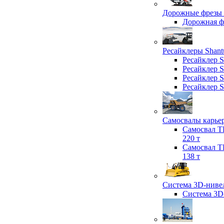
Дорожные фрезы 
Дорожная 
Ресайклеры Shant
Ресайклер 
Ресайклер 
Ресайклер 
Ресайклер 
Самосвалы карьер
Самосвал T
220 т
Самосвал T
138 т
Система 3D-нивел
Система 3D