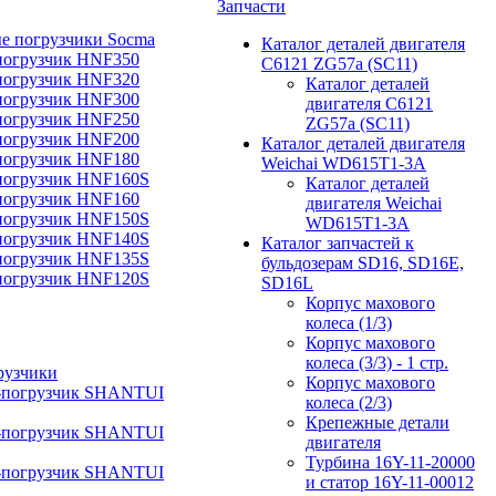
Запчасти
е погрузчики Socma
Каталог деталей двигателя
погрузчик HNF350
C6121 ZG57a (SC11)
погрузчик HNF320
Каталог деталей
погрузчик HNF300
двигателя C6121
погрузчик HNF250
ZG57a (SC11)
погрузчик HNF200
Каталог деталей двигателя
погрузчик HNF180
Weichai WD615T1-3A
погрузчик HNF160S
Каталог деталей
погрузчик HNF160
двигателя Weichai
погрузчик HNF150S
WD615T1-3A
погрузчик HNF140S
Каталог запчастей к
погрузчик HNF135S
бульдозерам SD16, SD16E,
погрузчик HNF120S
SD16L
Корпус махового
колеса (1/3)
Корпус махового
колеса (3/3) - 1 стр.
рузчики
Корпус махового
-погрузчик SHANTUI
колеса (2/3)
Крепежные детали
-погрузчик SHANTUI
двигателя
Турбина 16Y-11-20000
-погрузчик SHANTUI
и статор 16Y-11-00012