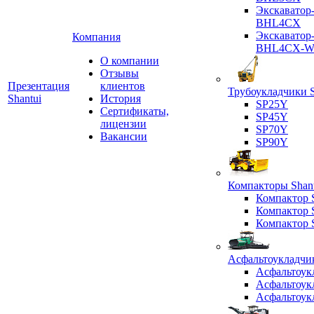
Экскаватор
BHL4CX
Экскаватор
Компания
BHL4CX-
О компании
Отзывы
Презентация
клиентов
Трубоукладчики S
Shantui
История
SP25Y
Сертификаты,
SP45Y
лицензии
SP70Y
Вакансии
SP90Y
Компакторы Shant
Компактор
Компактор
Компактор
Асфальтоукладчик
Асфальтоук
Асфальтоук
Асфальтоук