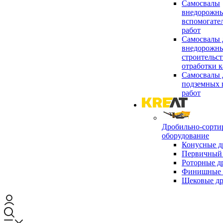
Самосвалы
внедорожны
вспомогате
работ
Самосвалы 
внедорожны
строительст
отработки к
Самосвалы 
подземных 
работ
Дробильно-сорти
оборудование
Конусные д
Первичный 
Роторные д
Финишные 
Щековые д