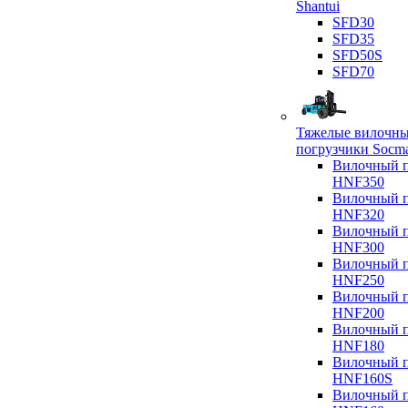
Shantui
SFD30
SFD35
SFD50S
SFD70
Тяжелые вилочн
погрузчики Socm
Вилочный п
HNF350
Вилочный п
HNF320
Вилочный п
HNF300
Вилочный п
HNF250
Вилочный п
HNF200
Вилочный п
HNF180
Вилочный п
HNF160S
Вилочный п