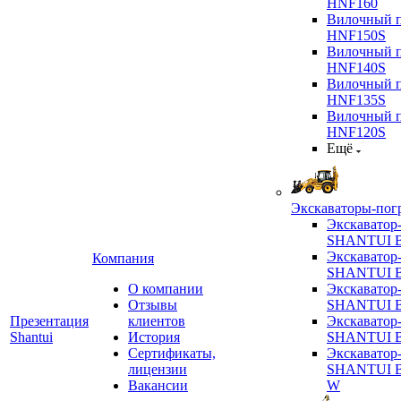
HNF160
Вилочный п
HNF150S
Вилочный п
HNF140S
Вилочный п
HNF135S
Вилочный п
HNF120S
Ещё
Экскаваторы-пог
Экскаватор
SHANTUI B
Экскаватор
Компания
SHANTUI 
О компании
Экскаватор
Отзывы
SHANTUI 
Презентация
клиентов
Экскаватор
Shantui
История
SHANTUI 
Сертификаты,
Экскаватор
лицензии
SHANTUI 
Вакансии
W