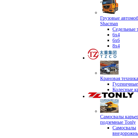
Грузовые автомо
Shacman
Седельные 
6х4
6x6
8x4
Крановая техник
Гусеничные
Колесные к
Самосвалы карье
подземные Tonly
Самосвалы
внедорожны