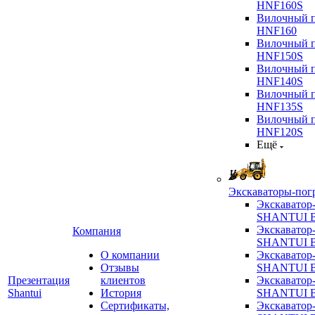
HNF160S
Вилочный п
HNF160
Вилочный п
HNF150S
Вилочный п
HNF140S
Вилочный п
HNF135S
Вилочный п
HNF120S
Ещё
Экскаваторы-пог
Экскаватор
SHANTUI B
Экскаватор
Компания
SHANTUI 
О компании
Экскаватор
Отзывы
SHANTUI 
Презентация
клиентов
Экскаватор
Shantui
История
SHANTUI 
Сертификаты,
Экскаватор