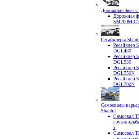
Дорожные фрезы 
Дорожная ф
SM200M-C
Ресайклеры Shant
Ресайклер S
DGL480
Ресайклер S
DGL530
Ресайклер S
DGL550N
Ресайклер S
DGL700N
Самосвалы карье
Shantui
Самосвал T
грузоподъё
т
Самосвал T
грузоподъё