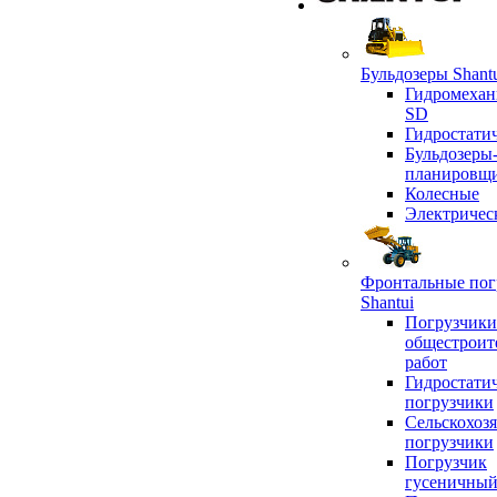
Бульдозеры Shant
Гидромехан
SD
Гидростати
Бульдозеры
планировщ
Колесные
Электричес
Фронтальные пог
Shantui
Погрузчики
общестроит
работ
Гидростати
погрузчики
Сельскохоз
погрузчики
Погрузчик
гусеничны