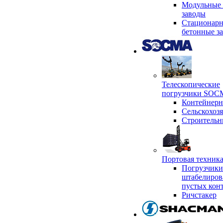
Модульные 
заводы
Стационар
бетонные з
Телескопические
погрузчики SO
Контейнер
Сельскохоз
Строительн
Портовая техни
Погрузчики
штабелиров
пустых кон
Ричстакер