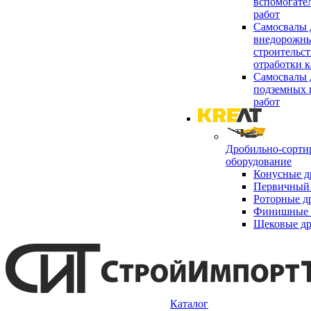
вспомогате
работ
Самосвалы 
внедорожны
строительст
отработки к
Самосвалы 
подземных 
работ
Дробильно-сорти
оборудование
Конусные д
Первичный 
Роторные д
Финишные 
Щековые д
Каталог