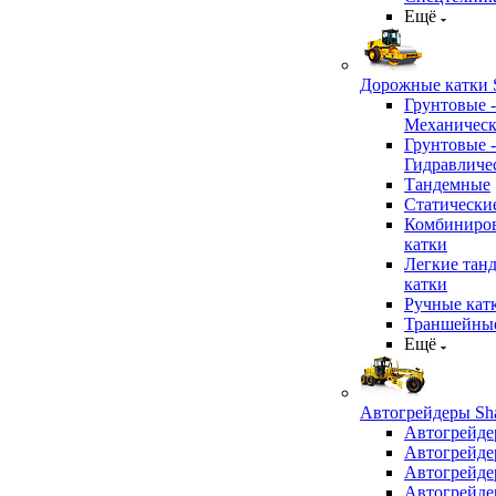
Ещё
Дорожные катки S
Грунтовые -
Механичес
Грунтовые -
Гидравличе
Тандемные
Статически
Комбиниро
катки
Легкие тан
катки
Ручные кат
Траншейные
Ещё
Автогрейдеры Sha
Автогрейде
Автогрейде
Автогрейде
Автогрейде