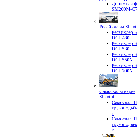
Дорожная ф
SM200M-C
Ресайклеры Shant
Ресайклер S
DGL480
Ресайклер S
DGL530
Ресайклер S
DGL550N
Ресайклер S
DGL700N
Самосвалы карье
Shantui
Самосвал T
грузоподъё
т
Самосвал T
грузоподъё
т