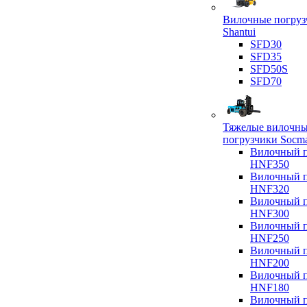
Вилочные погруз
Shantui
SFD30
SFD35
SFD50S
SFD70
Тяжелые вилочн
погрузчики Socm
Вилочный п
HNF350
Вилочный п
HNF320
Вилочный п
HNF300
Вилочный п
HNF250
Вилочный п
HNF200
Вилочный п
HNF180
Вилочный п