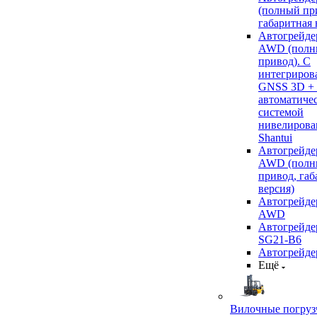
(полный пр
габаритная 
Автогрейде
AWD (полн
привод). С
интегриров
GNSS 3D +
автоматиче
системой
нивелирова
Shantui
Автогрейде
AWD (полн
привод, габ
версия)
Автогрейде
AWD
Автогрейдер
SG21-B6
Автогрейде
Ещё
Вилочные погруз