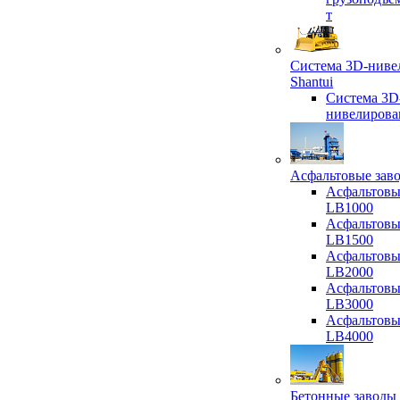
т
Система 3D-ниве
Shantui
Система 3D
нивелирова
Асфальтовые зав
Асфальтовы
LB1000
Асфальтовы
LB1500
Асфальтовы
LB2000
Асфальтовы
LB3000
Асфальтовы
LB4000
Бетонные заводы