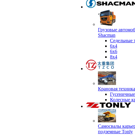
Грузовые автомо
Shacman
Седельные 
6х4
6x6
8x4
Крановая техник
Гусеничные
Колесные к
Самосвалы карье
подземные Tonly