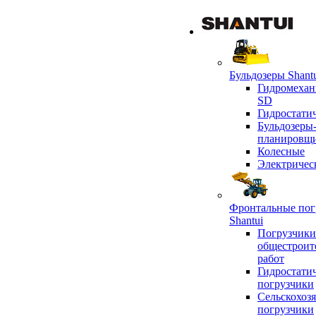
Бульдозеры Shant
Гидромехан
SD
Гидростати
Бульдозеры
планировщ
Колесные
Электричес
Фронтальные пог
Shantui
Погрузчики
общестроит
работ
Гидростати
погрузчики
Сельскохоз
погрузчики