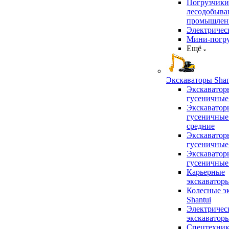
Погрузчики
лесодобыв
промышлен
Электричес
Мини-погр
Ещё
Экскаваторы Shan
Экскаватор
гусеничные
Экскаватор
гусеничные
средние
Экскаватор
гусеничные
Экскаватор
гусеничные
Карьерные
экскаватор
Колесные э
Shantui
Электричес
экскаватор
Спецтехник