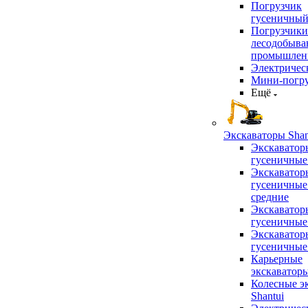
Погрузчик
гусеничны
Погрузчики
лесодобыв
промышлен
Электричес
Мини-погр
Ещё
Экскаваторы Shan
Экскаватор
гусеничные
Экскаватор
гусеничные
средние
Экскаватор
гусеничные
Экскаватор
гусеничные
Карьерные
экскаватор
Колесные э
Shantui