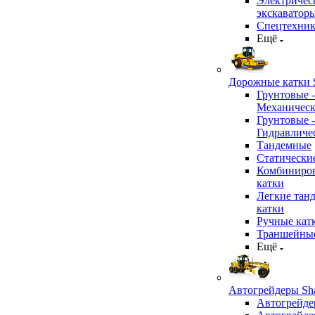
Электричес
экскаватор
Спецтехник
Ещё
Дорожные катки S
Грунтовые -
Механичес
Грунтовые -
Гидравличе
Тандемные
Статически
Комбиниро
катки
Легкие тан
катки
Ручные кат
Траншейные
Ещё
Автогрейдеры Sha
Автогрейде