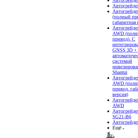
Автогрейде
Автогрейде
Автогрейде
(полный пр
габаритная 
Автогрейде
AWD (полн
привод). С
интегриров
GNSS 3D +
автоматиче
системой
нивелирова
Shantui
Автогрейде
AWD (полн
привод, габ
версия)
Автогрейде
AWD
Автогрейдер
SG21-B6
Автогрейде
Ещё