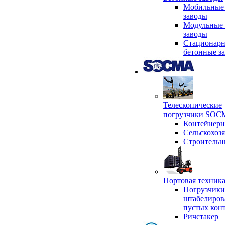
Мобильные
заводы
Модульные 
заводы
Стационар
бетонные з
Телескопические
погрузчики SO
Контейнер
Сельскохоз
Строительн
Портовая техни
Погрузчики
штабелиров
пустых кон
Ричстакер