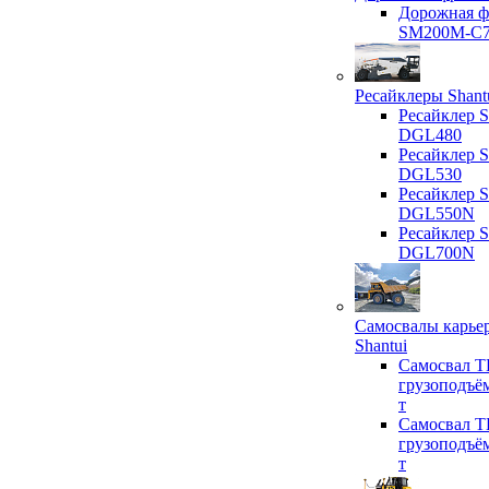
Дорожная ф
SM200M-C
Ресайклеры Shant
Ресайклер S
DGL480
Ресайклер S
DGL530
Ресайклер S
DGL550N
Ресайклер S
DGL700N
Самосвалы карье
Shantui
Самосвал T
грузоподъё
т
Самосвал T
грузоподъё
т