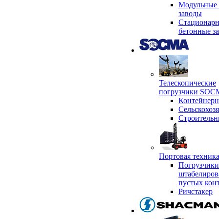
Модульные 
заводы
Стационар
бетонные з
Телескопические
погрузчики SO
Контейнер
Сельскохоз
Строительн
Портовая техни
Погрузчики
штабелиров
пустых кон
Ричстакер