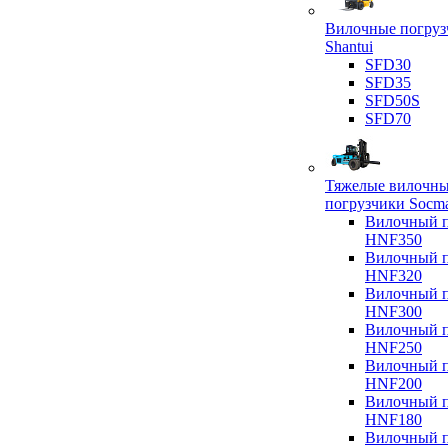
Вилочные погруз
Shantui
SFD30
SFD35
SFD50S
SFD70
Тяжелые вилочн
погрузчики Socm
Вилочный п
HNF350
Вилочный п
HNF320
Вилочный п
HNF300
Вилочный п
HNF250
Вилочный п
HNF200
Вилочный п
HNF180
Вилочный п