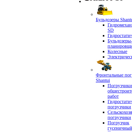
Бульдозеры Shant
Гидромехан
SD
Гидростати
Бульдозеры
планировщ
Колесные
Электричес
Фронтальные пог
Shantui
Погрузчики
общестроит
работ
Гидростати
погрузчики
Сельскохоз
погрузчики
Погрузчик
гусеничны