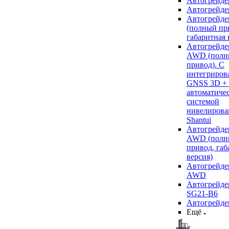
Автогрейде
Автогрейде
Автогрейде
(полный пр
габаритная 
Автогрейде
AWD (полн
привод). С
интегриров
GNSS 3D +
автоматиче
системой
нивелирова
Shantui
Автогрейде
AWD (полн
привод, габ
версия)
Автогрейде
AWD
Автогрейдер
SG21-B6
Автогрейде
Ещё