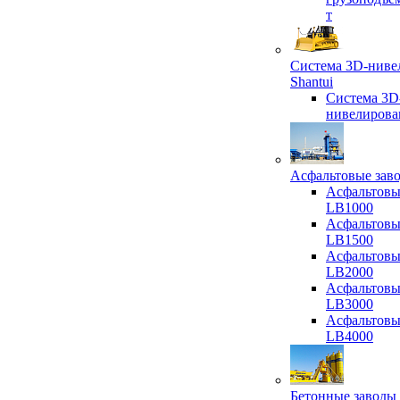
т
Система 3D-ниве
Shantui
Система 3D
нивелирова
Асфальтовые зав
Асфальтовы
LB1000
Асфальтовы
LB1500
Асфальтовы
LB2000
Асфальтовы
LB3000
Асфальтовы
LB4000
Бетонные заводы