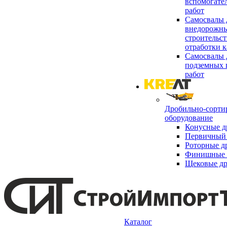
вспомогате
работ
Самосвалы 
внедорожны
строительст
отработки к
Самосвалы 
подземных 
работ
Дробильно-сорти
оборудование
Конусные д
Первичный 
Роторные д
Финишные 
Щековые д
Каталог