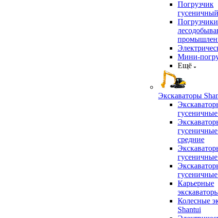
Погрузчик
гусеничны
Погрузчики
лесодобыв
промышлен
Электричес
Мини-погр
Ещё
Экскаваторы Shan
Экскаватор
гусеничные
Экскаватор
гусеничные
средние
Экскаватор
гусеничные
Экскаватор
гусеничные
Карьерные
экскаватор
Колесные э
Shantui