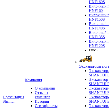
HNF160S
Вилочный п
HNF160
Вилочный п
HNF150S
Вилочный п
HNF140S
Вилочный п
HNF135S
Вилочный п
HNF120S
Ещё
Экскаваторы-пог
Экскаватор
SHANTUI B
Экскаватор
Компания
SHANTUI 
О компании
Экскаватор
Отзывы
SHANTUI 
Презентация
клиентов
Экскаватор
Shantui
История
SHANTUI 
Сертификаты,
Экскаватор