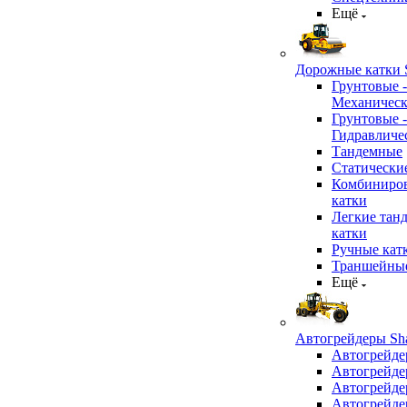
Ещё
Дорожные катки S
Грунтовые -
Механичес
Грунтовые -
Гидравличе
Тандемные
Статически
Комбиниро
катки
Легкие тан
катки
Ручные кат
Траншейные
Ещё
Автогрейдеры Sha
Автогрейде
Автогрейде
Автогрейде
Автогрейде