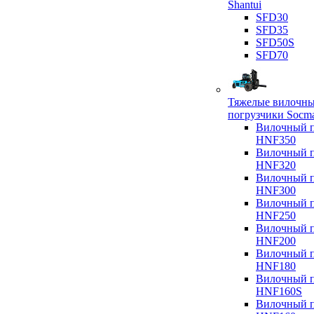
Shantui
SFD30
SFD35
SFD50S
SFD70
Тяжелые вилочн
погрузчики Socm
Вилочный п
HNF350
Вилочный п
HNF320
Вилочный п
HNF300
Вилочный п
HNF250
Вилочный п
HNF200
Вилочный п
HNF180
Вилочный п
HNF160S
Вилочный п