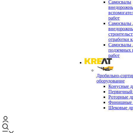
Самосвалы
внедорожны
вспомогате
работ
Самосвалы 
внедорожны
строительст
отработки к
Самосвалы 
подземных 
работ
Дробильно-сорти
оборудование
Конусные д
Первичный 
Роторные д
Финишные 
Щековые д