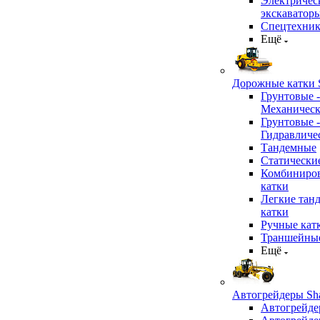
Электричес
экскаватор
Спецтехник
Ещё
Дорожные катки S
Грунтовые -
Механичес
Грунтовые -
Гидравличе
Тандемные
Статически
Комбиниро
катки
Легкие тан
катки
Ручные кат
Траншейные
Ещё
Автогрейдеры Sha
Автогрейде