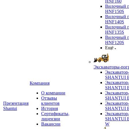
HNF160
Вилочный п
HNF150S
Вилочный п
HNF140S
Вилочный п
HNF135S
Вилочный п
HNF120S
Ещё
Экскаваторы-пог
Экскаватор
SHANTUI B
Экскаватор
Компания
SHANTUI 
О компании
Экскаватор
Отзывы
SHANTUI 
Презентация
клиентов
Экскаватор
Shantui
История
SHANTUI 
Сертификаты,
Экскаватор
лицензии
SHANTUI 
Вакансии
W