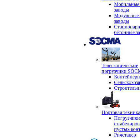
Мобильные
заводы
Модульные 
заводы
Стационар
бетонные з
Телескопические
погрузчики SO
Контейнер
Сельскохоз
Строительн
Портовая техни
Погрузчики
штабелиров
пустых кон
Ричстакер