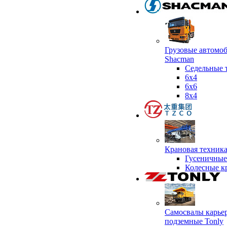
Грузовые автомо
Shacman
Седельные 
6х4
6x6
8x4
Крановая техник
Гусеничные
Колесные к
Самосвалы карье
подземные Tonly