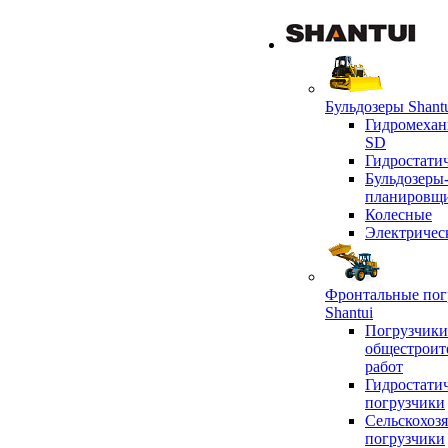
Бульдозеры Shant
Гидромехан
SD
Гидростати
Бульдозеры
планировщ
Колесные
Электричес
Фронтальные пог
Shantui
Погрузчики
общестроит
работ
Гидростати
погрузчики
Сельскохоз
погрузчики