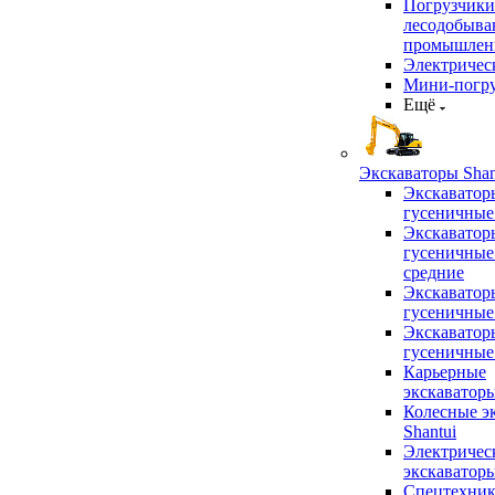
Погрузчики
лесодобыв
промышлен
Электричес
Мини-погр
Ещё
Экскаваторы Shan
Экскаватор
гусеничные
Экскаватор
гусеничные
средние
Экскаватор
гусеничные
Экскаватор
гусеничные
Карьерные
экскаватор
Колесные э
Shantui
Электричес
экскаватор
Спецтехник