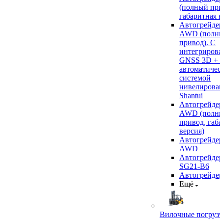
(полный пр
габаритная 
Автогрейде
AWD (полн
привод). С
интегриров
GNSS 3D +
автоматиче
системой
нивелирова
Shantui
Автогрейде
AWD (полн
привод, габ
версия)
Автогрейде
AWD
Автогрейдер
SG21-B6
Автогрейде
Ещё
Вилочные погруз