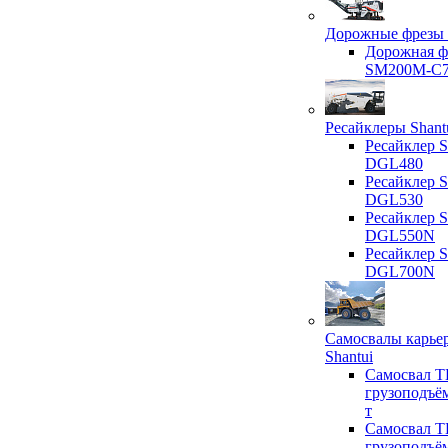
Дорожные фрезы 
Дорожная ф
SM200M-C
Ресайклеры Shant
Ресайклер S
DGL480
Ресайклер S
DGL530
Ресайклер S
DGL550N
Ресайклер S
DGL700N
Самосвалы карье
Shantui
Самосвал T
грузоподъё
т
Самосвал T
грузоподъё