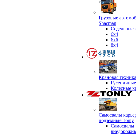
Грузовые автомо
Shacman
Седельные 
6х4
6x6
8x4
Крановая техник
Гусеничные
Колесные к
Самосвалы карье
подземные Tonly
Самосвалы
внедорожны