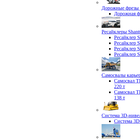
Дорожные фрезы 
Дорожная 
Ресайклеры Shant
Ресайклер 
Ресайклер 
Ресайклер 
Ресайклер 
Самосвалы карьер
Самосвал T
220 т
Самосвал T
138 т
Система 3D-нивел
Система 3D