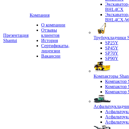
Экскаватор
BHL4CX
Экскаватор
Компания
BHL4CX-
О компании
Отзывы
Презентация
клиентов
Трубоукладчики S
Shantui
История
SP25Y
Сертификаты,
SP45Y
лицензии
SP70Y
Вакансии
SP90Y
Компакторы Shant
Компактор
Компактор
Компактор
Асфальтоукладчик
Асфальтоук
Асфальтоук
Асфальтоук