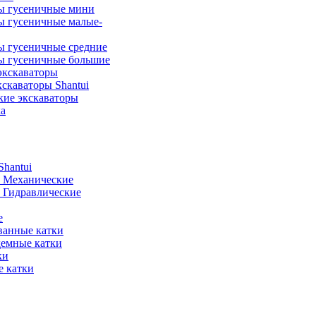
ы гусеничные мини
ы гусеничные малые-
ы гусеничные средние
ы гусеничные большие
экскаваторы
скаваторы Shantui
кие экскаваторы
а
hantui
- Механические
- Гидравлические
е
анные катки
демные катки
ки
 катки