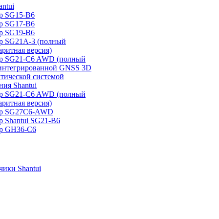
ntui
р SG15-B6
р SG17-B6
р SG19-B6
р SG21А-3 (полный
аритная версия)
ер SG21-C6 AWD (полный
 интегрированной GNSS 3D
атической системой
ия Shantui
ер SG21-C6 AWD (полный
аритная версия)
ер SG27C6-AWD
р Shantui SG21-B6
р GH36-C6
ики Shantui