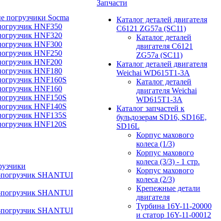
Запчасти
е погрузчики Socma
Каталог деталей двигателя
погрузчик HNF350
C6121 ZG57a (SC11)
погрузчик HNF320
Каталог деталей
погрузчик HNF300
двигателя C6121
погрузчик HNF250
ZG57a (SC11)
погрузчик HNF200
Каталог деталей двигателя
погрузчик HNF180
Weichai WD615T1-3A
погрузчик HNF160S
Каталог деталей
погрузчик HNF160
двигателя Weichai
погрузчик HNF150S
WD615T1-3A
погрузчик HNF140S
Каталог запчастей к
погрузчик HNF135S
бульдозерам SD16, SD16E,
погрузчик HNF120S
SD16L
Корпус махового
колеса (1/3)
Корпус махового
колеса (3/3) - 1 стр.
рузчики
Корпус махового
-погрузчик SHANTUI
колеса (2/3)
Крепежные детали
-погрузчик SHANTUI
двигателя
Турбина 16Y-11-20000
-погрузчик SHANTUI
и статор 16Y-11-00012