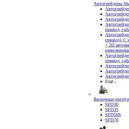
Автогрейдеры Sha
Автогрейде
Автогрейде
Автогрейде
Автогрейде
привод, габ
Автогрейд
привод). С
+ 2D автом
нивелирован
Автогрейд
привод, габ
Автогрейд
Автогрейде
Автогрейде
Ещё
Вилочные погрузч
SFD30
SFD35
SFD50S
SFD70