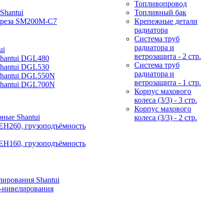
Топливопровод
Shantui
Топливный бак
фреза SM200M-C7
Крепежные детали
радиатора
Система труб
радиатора и
ui
ветрозащита - 2 стр.
Shantui DGL480
Система труб
Shantui DGL530
радиатора и
Shantui DGL550N
ветрозащита - 1 стр.
Shantui DGL700N
Корпус махового
колеса (3/3) - 3 стр.
Корпус махового
ные Shantui
колеса (3/3) - 2 стр.
EH260, грузоподъёмность
EH160, грузоподъёмность
ирования Shantui
-нивелирования