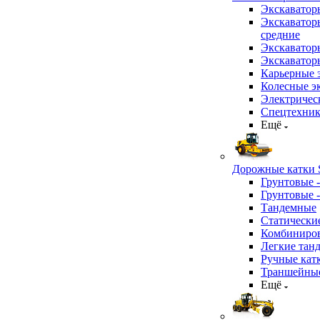
Экскаватор
Экскаватор
средние
Экскаватор
Экскаватор
Карьерные 
Колесные эк
Электричес
Спецтехник
Ещё
Дорожные катки S
Грунтовые 
Грунтовые 
Тандемные
Статически
Комбиниров
Легкие тан
Ручные кат
Траншейные
Ещё