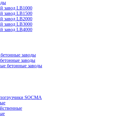
оды
й завод LB1000
й завод LB1500
й завод LB2000
й завод LB3000
й завод LB4000
бетонные заводы
бетонные заводы
ые бетонные заводы
е погрузчики SOCMA
ные
яйственные
ые