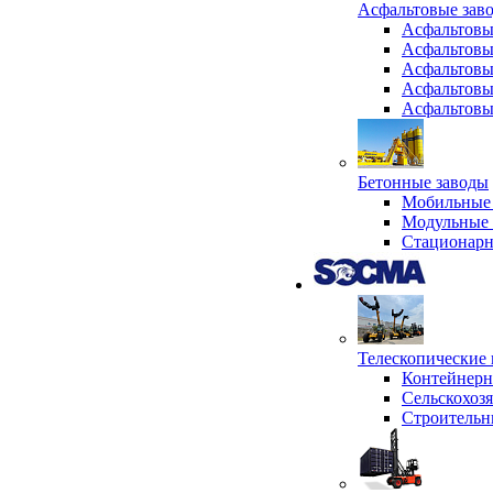
Асфальтовые зав
Асфальтовы
Асфальтовы
Асфальтовы
Асфальтовы
Асфальтовы
Бетонные заводы
Мобильные 
Модульные 
Стационарн
Телескопически
Контейнер
Сельскохоз
Строительн