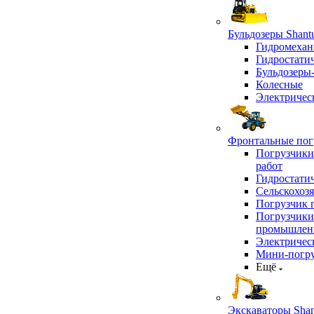
Бульдозеры Shant
Гидромехан
Гидростати
Бульдозеры
Колесные
Электричес
Фронтальные погр
Погрузчики
работ
Гидростати
Сельскохоз
Погрузчик 
Погрузчики
промышлен
Электричес
Мини-погр
Ещё
Экскаваторы Shan