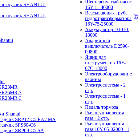
Шестеренчатый насос
-погрузчик SHANTUI
16Y-11-40000
Всасывающая труба
-погрузчик SHANTUI
У
гидротрансформатора
W
16Y-75-25000
Аккумулятор D1010-
18000
hantui
Аварийный
выключатель D2590-
00800
Ящик для
инструментов 16Y-
07С-18000
Электрооборудование
кабины
ui
Электросистема - 2
 SR23MR
стр.
 SR26MR-3
Электросистема - 1
 SR28MR-3
стр.
Педаль тормоза
Рычаг управления
и Shantui
газа - 2 стр.
ладчик SRP12-C5 EA / МА
Рычаг управления
ладчик SPS60-C6
газа 10Y-05-02000 - 1
ладчик SRP09-C5 SA
стр.