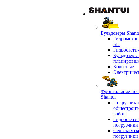
Бульдозеры Shant
Гидромехан
SD
Гидростати
Бульдозеры
планировщ
Колесные
Электричес
Фронтальные пог
Shantui
Погрузчики
общестроит
работ
Гидростати
погрузчики
Сельскохоз
погрузчики