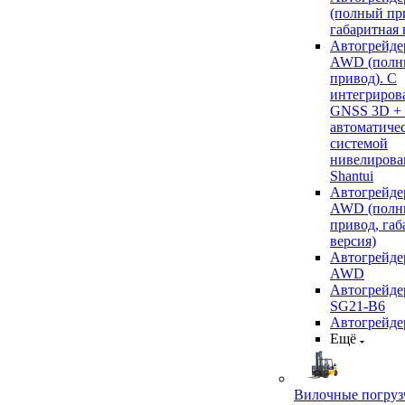
(полный пр
габаритная 
Автогрейде
AWD (полн
привод). С
интегриров
GNSS 3D +
автоматиче
системой
нивелирова
Shantui
Автогрейде
AWD (полн
привод, габ
версия)
Автогрейде
AWD
Автогрейдер
SG21-B6
Автогрейде
Ещё
Вилочные погруз