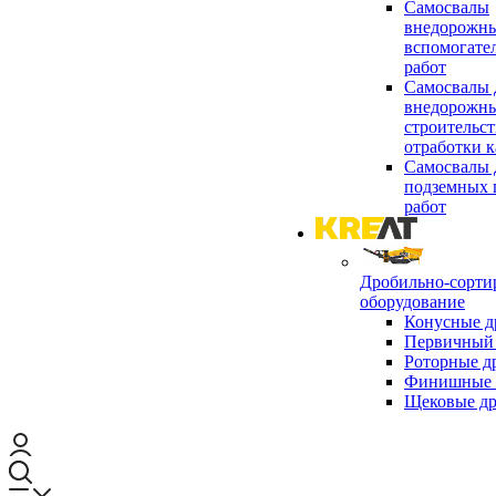
Самосвалы
внедорожны
вспомогате
работ
Самосвалы 
внедорожны
строительст
отработки к
Самосвалы 
подземных 
работ
Дробильно-сорти
оборудование
Конусные д
Первичный 
Роторные д
Финишные 
Щековые д