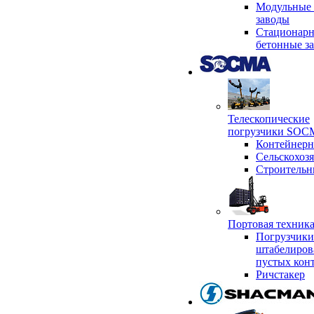
Модульные 
заводы
Стационар
бетонные з
Телескопические
погрузчики SO
Контейнер
Сельскохоз
Строительн
Портовая техни
Погрузчики
штабелиров
пустых кон
Ричстакер