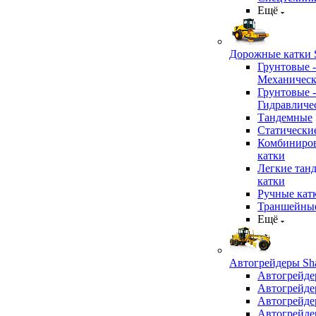
Ещё
Дорожные катки S
Грунтовые -
Механичес
Грунтовые -
Гидравличе
Тандемные
Статически
Комбиниро
катки
Легкие тан
катки
Ручные кат
Траншейные
Ещё
Автогрейдеры Sha
Автогрейде
Автогрейде
Автогрейде
Автогрейде