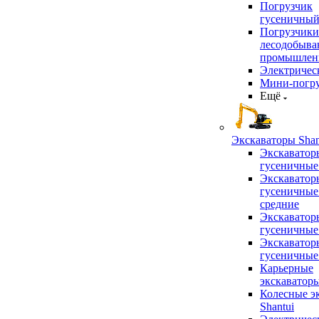
Погрузчик
гусеничны
Погрузчики
лесодобыв
промышлен
Электричес
Мини-погр
Ещё
Экскаваторы Shan
Экскаватор
гусеничные
Экскаватор
гусеничные
средние
Экскаватор
гусеничные
Экскаватор
гусеничные
Карьерные
экскаватор
Колесные э
Shantui