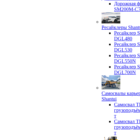
Дорожная ф
SM200M-C
Ресайклеры Shant
Ресайклер S
DGL480
Ресайклер S
DGL530
Ресайклер S
DGL550N
Ресайклер S
DGL700N
Самосвалы карье
Shantui
Самосвал T
грузоподъё
т
Самосвал T
грузоподъё
т