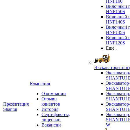
HNF160
Вилочный п
HNF150S
Вилочный п
HNF140S
Вилочный п
HNF135S
Вилочный п
HNF120S
Ещё
Экскаваторы-пог
Экскаватор
SHANTUI B
Экскаватор
Компания
SHANTUI 
О компании
Экскаватор
Отзывы
SHANTUI 
Презентация
клиентов
Экскаватор
Shantui
История
SHANTUI 
Сертификаты,
Экскаватор
лицензии
SHANTUI 
Вакансии
W