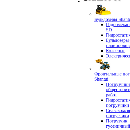
Бульдозеры Shant
Гидромехан
SD
Гидростати
Бульдозеры
планировщ
Колесные
Электричес
Фронтальные пог
Shantui
Погрузчики
общестроит
работ
Гидростати
погрузчики
Сельскохоз
погрузчики
Погрузчик
гусеничны