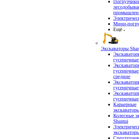
Погрузчики
лесодобыв
промышлен
Электричес
Мини-погр
Ещё
Экскаваторы Shan
Экскаватор
гусеничные
Экскаватор
гусеничные
средние
Экскаватор
гусеничные
Экскаватор
гусеничные
Карьерные
экскаватор
Колесные э
Shantui
Электричес
экскаватор
Спецтехник