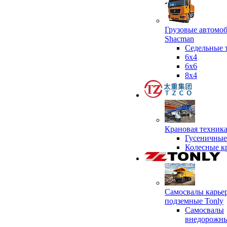
Грузовые автомо
Shacman
Седельные 
6х4
6x6
8x4
Крановая техник
Гусеничные
Колесные к
Самосвалы карье
подземные Tonly
Самосвалы
внедорожны