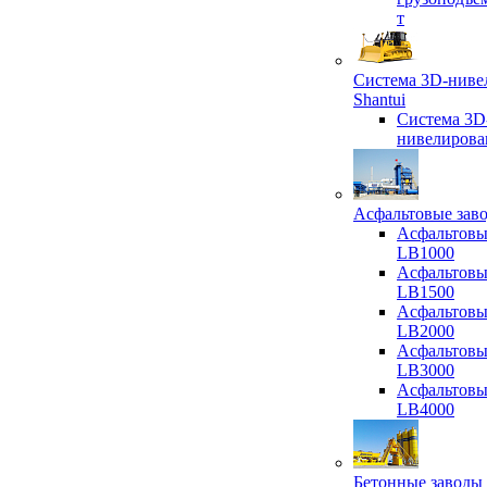
т
Система 3D-ниве
Shantui
Система 3D
нивелирова
Асфальтовые зав
Асфальтовы
LB1000
Асфальтовы
LB1500
Асфальтовы
LB2000
Асфальтовы
LB3000
Асфальтовы
LB4000
Бетонные заводы