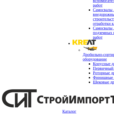
вспомогате
работ
Самосвалы 
внедорожны
строительст
отработки к
Самосвалы 
подземных 
работ
Дробильно-сорти
оборудование
Конусные д
Первичный 
Роторные д
Финишные 
Щековые д
Каталог