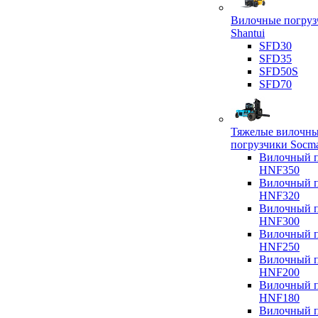
Вилочные погруз
Shantui
SFD30
SFD35
SFD50S
SFD70
Тяжелые вилочн
погрузчики Socm
Вилочный п
HNF350
Вилочный п
HNF320
Вилочный п
HNF300
Вилочный п
HNF250
Вилочный п
HNF200
Вилочный п
HNF180
Вилочный п