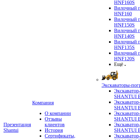
HNF160S
Вилочный п
HNF160
Вилочный п
HNF150S
Вилочный п
HNF140S
Вилочный п
HNF135S
Вилочный п
HNF120S
Ещё
Экскаваторы-пог
Экскаватор
SHANTUI B
Экскаватор
Компания
SHANTUI 
О компании
Экскаватор
Отзывы
SHANTUI 
Презентация
клиентов
Экскаватор
Shantui
История
SHANTUI 
Сертификаты,
Экскаватор