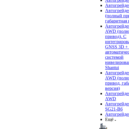
Автогрейде
Автогрейде
Автогрейде
(полный пр
габаритная 
Автогрейде
AWD (полн
привод). С
интегриров
GNSS 3D +
автоматиче
системой
нивелирова
Shantui
Автогрейде
AWD (полн
привод, габ
версия)
Автогрейде
AWD
Автогрейдер
SG21-B6
Автогрейде
Ещё