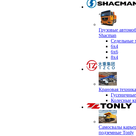
Грузовые автомо
Shacman
Седельные 
6х4
6x6
8x4
Крановая техник
Гусеничные
Колесные к
Самосвалы карье
подземные Tonly