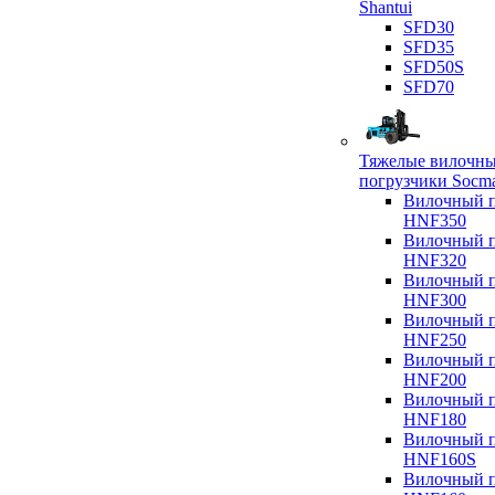
Shantui
SFD30
SFD35
SFD50S
SFD70
Тяжелые вилочн
погрузчики Socm
Вилочный п
HNF350
Вилочный п
HNF320
Вилочный п
HNF300
Вилочный п
HNF250
Вилочный п
HNF200
Вилочный п
HNF180
Вилочный п
HNF160S
Вилочный п