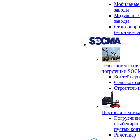
Мобильные
заводы
Модульные 
заводы
Стационар
бетонные з
Телескопические
погрузчики SO
Контейнер
Сельскохоз
Строительн
Портовая техни
Погрузчики
штабелиров
пустых кон
Ричстакер