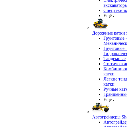
Электричес
экскаватор
Спецтехник
Ещё
Дорожные катки S
Грунтовые -
Механичес
Грунтовые -
Гидравличе
Тандемные
Статически
Комбиниро
катки
Легкие тан
катки
Ручные кат
Траншейные
Ещё
Автогрейдеры Sha
Автогрейде