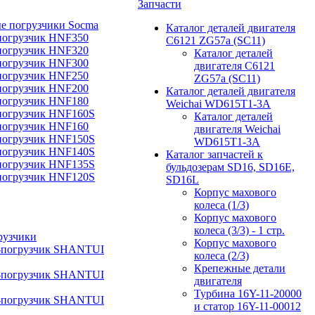
Запчасти
е погрузчики Socma
Каталог деталей двигателя
погрузчик HNF350
C6121 ZG57a (SC11)
погрузчик HNF320
Каталог деталей
погрузчик HNF300
двигателя C6121
погрузчик HNF250
ZG57a (SC11)
погрузчик HNF200
Каталог деталей двигателя
погрузчик HNF180
Weichai WD615T1-3A
погрузчик HNF160S
Каталог деталей
погрузчик HNF160
двигателя Weichai
погрузчик HNF150S
WD615T1-3A
погрузчик HNF140S
Каталог запчастей к
погрузчик HNF135S
бульдозерам SD16, SD16E,
погрузчик HNF120S
SD16L
Корпус махового
колеса (1/3)
Корпус махового
колеса (3/3) - 1 стр.
рузчики
Корпус махового
-погрузчик SHANTUI
колеса (2/3)
Крепежные детали
-погрузчик SHANTUI
двигателя
Турбина 16Y-11-20000
-погрузчик SHANTUI
и статор 16Y-11-00012