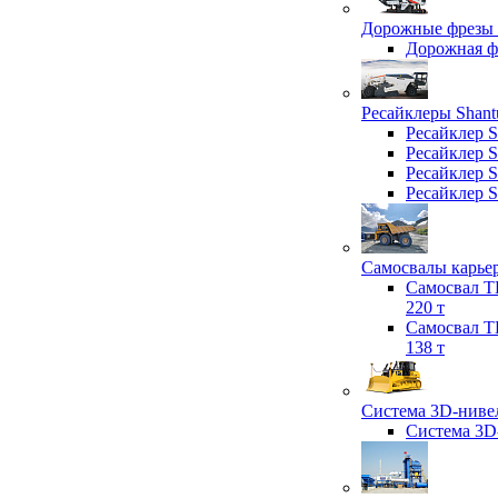
Дорожные фрезы 
Дорожная 
Ресайклеры Shant
Ресайклер 
Ресайклер 
Ресайклер 
Ресайклер 
Самосвалы карьер
Самосвал T
220 т
Самосвал T
138 т
Система 3D-нивел
Система 3D