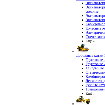
Экскаватор
Экскаватор
средние
Экскаватор
Экскаватор
Карьерные 
Колесные эк
Электричес
Спецтехник
Ещё
Дорожные катки S
Грунтовые 
Грунтовые 
Тандемные
Статически
Комбиниров
Легкие тан
Ручные кат
Траншейные
Ещё