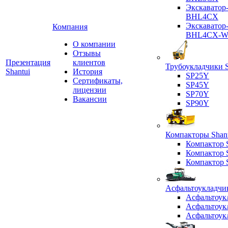
Экскаватор
BHL4CX
Экскаватор
Компания
BHL4CX-
О компании
Отзывы
Презентация
клиентов
Трубоукладчики S
Shantui
История
SP25Y
Сертификаты,
SP45Y
лицензии
SP70Y
Вакансии
SP90Y
Компакторы Shant
Компактор
Компактор
Компактор
Асфальтоукладчик
Асфальтоук
Асфальтоук
Асфальтоук