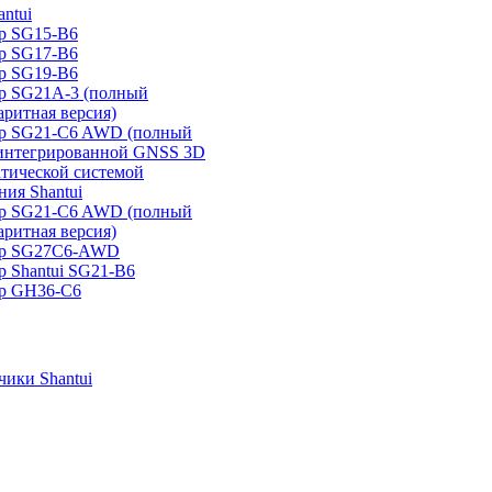
ntui
р SG15-B6
р SG17-B6
р SG19-B6
р SG21А-3 (полный
аритная версия)
ер SG21-C6 AWD (полный
 интегрированной GNSS 3D
атической системой
ия Shantui
ер SG21-C6 AWD (полный
аритная версия)
ер SG27C6-AWD
р Shantui SG21-B6
р GH36-C6
ики Shantui