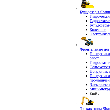
Бульдозеры Shant
Гидромехан
Гидростати
Бульдозеры
Колесные
Электричес
Фронтальные погр
Погрузчики
работ
Гидростати
Сельскохоз
Погрузчик 
Погрузчики
промышлен
Электричес
Мини-погр
Ещё
Экскаваторы Shan