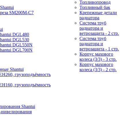
Топливопровод
Shantui
Топливный бак
фреза SM200M-C7
Крепежные детали
радиатора
Система труб
радиатора и
ui
ветрозащита - 2 стр.
Shantui DGL480
Система труб
Shantui DGL530
радиатора и
Shantui DGL550N
ветрозащита - 1 стр.
Shantui DGL700N
Корпус махового
колеса (3/3) - 3 стр.
Корпус махового
ные Shantui
колеса (3/3) - 2 стр.
EH260, грузоподъёмность
EH160, грузоподъёмность
ирования Shantui
-нивелирования