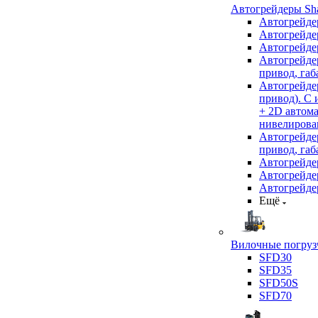
Автогрейдеры Sha
Автогрейде
Автогрейде
Автогрейде
Автогрейде
привод, габ
Автогрейд
привод). С
+ 2D автом
нивелирован
Автогрейд
привод, габ
Автогрейд
Автогрейде
Автогрейде
Ещё
Вилочные погрузч
SFD30
SFD35
SFD50S
SFD70