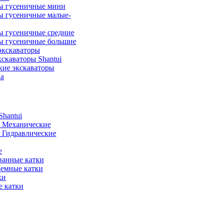
ы гусеничные мини
ы гусеничные малые-
ы гусеничные средние
ы гусеничные большие
экскаваторы
скаваторы Shantui
кие экскаваторы
а
hantui
- Механические
- Гидравлические
е
анные катки
демные катки
ки
 катки