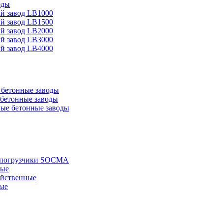
оды
й завод LB1000
й завод LB1500
й завод LB2000
й завод LB3000
й завод LB4000
бетонные заводы
бетонные заводы
ые бетонные заводы
е погрузчики SOCMA
ные
яйственные
ые