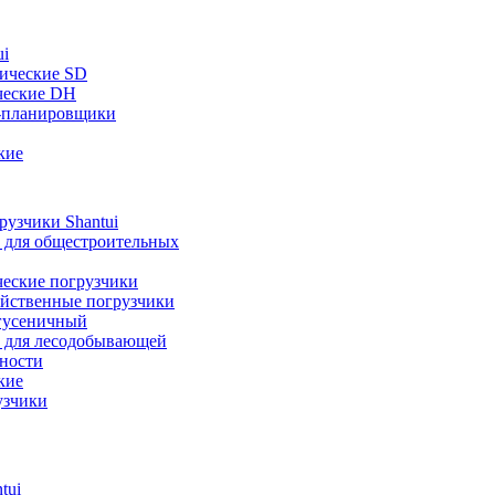
ui
ические SD
ческие DH
-планировщики
кие
узчики Shantui
 для общестроительных
ческие погрузчики
яйственные погрузчики
гусеничный
 для лесодобывающей
ности
кие
узчики
tui