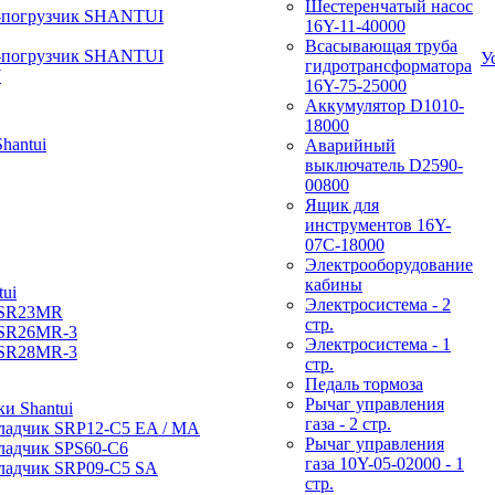
Шестеренчатый насос
-погрузчик SHANTUI
16Y-11-40000
Всасывающая труба
-погрузчик SHANTUI
У
гидротрансформатора
W
16Y-75-25000
Аккумулятор D1010-
18000
hantui
Аварийный
выключатель D2590-
00800
Ящик для
инструментов 16Y-
07С-18000
Электрооборудование
кабины
ui
Электросистема - 2
 SR23MR
стр.
 SR26MR-3
Электросистема - 1
 SR28MR-3
стр.
Педаль тормоза
Рычаг управления
и Shantui
газа - 2 стр.
ладчик SRP12-C5 EA / МА
Рычаг управления
ладчик SPS60-C6
газа 10Y-05-02000 - 1
ладчик SRP09-C5 SA
стр.