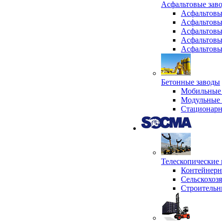
Асфальтовые зав
Асфальтовы
Асфальтовы
Асфальтовы
Асфальтовы
Асфальтовы
Бетонные заводы
Мобильные 
Модульные 
Стационарн
Телескопически
Контейнер
Сельскохоз
Строительн