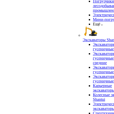
Погрузчики
лесодобыв
промышлен
Электричес
Мини-погр
Ещё
Экскаваторы Shan
Экскаватор
гусеничные
Экскаватор
гусеничные
средние
Экскаватор
гусеничные
Экскаватор
гусеничные
Карьерные
экскаватор
Колесные э
Shantui
Электричес
экскаватор
Спецтехник