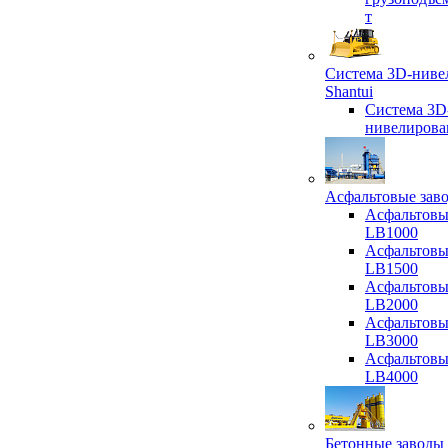
т
Система 3D-ниве
Shantui
Система 3D
нивелирова
Асфальтовые зав
Асфальтовы
LB1000
Асфальтовы
LB1500
Асфальтовы
LB2000
Асфальтовы
LB3000
Асфальтовы
LB4000
Бетонные заводы