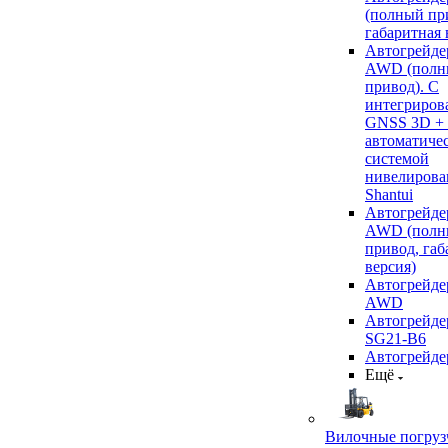
(полный пр
габаритная 
Автогрейде
AWD (полн
привод). С
интегриров
GNSS 3D +
автоматиче
системой
нивелирова
Shantui
Автогрейде
AWD (полн
привод, габ
версия)
Автогрейде
AWD
Автогрейдер
SG21-B6
Автогрейде
Ещё
Вилочные погруз