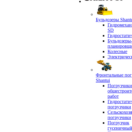
Бульдозеры Shant
Гидромехан
SD
Гидростати
Бульдозеры
планировщ
Колесные
Электричес
Фронтальные пог
Shantui
Погрузчики
общестроит
работ
Гидростати
погрузчики
Сельскохоз
погрузчики
Погрузчик
гусеничны