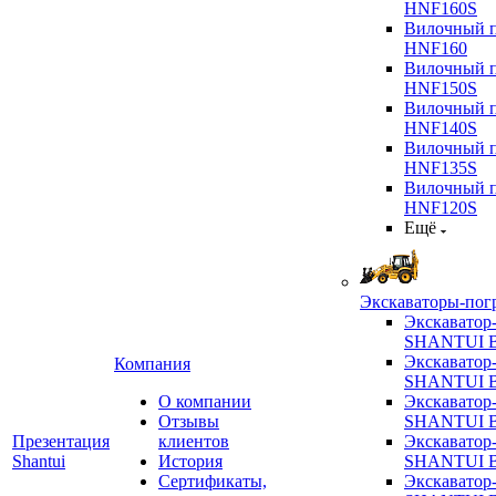
HNF160S
Вилочный п
HNF160
Вилочный п
HNF150S
Вилочный п
HNF140S
Вилочный п
HNF135S
Вилочный п
HNF120S
Ещё
Экскаваторы-пог
Экскаватор
SHANTUI B
Экскаватор
Компания
SHANTUI 
О компании
Экскаватор
Отзывы
SHANTUI 
Презентация
клиентов
Экскаватор
Shantui
История
SHANTUI 
Сертификаты,
Экскаватор