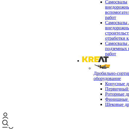
Самосвалы
внедорожны
вспомогате
работ
Самосвалы 
внедорожны
строительст
отработки к
Самосвалы 
подземных 
работ
Дробильно-сорти
оборудование
Конусные д
Первичный 
Роторные д
Финишные 
Щековые д