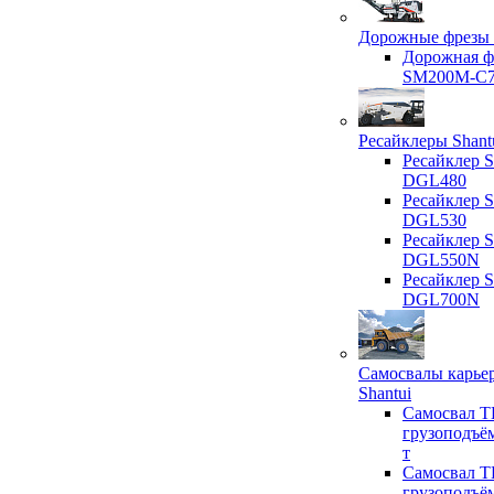
Дорожные фрезы 
Дорожная ф
SM200M-C
Ресайклеры Shant
Ресайклер S
DGL480
Ресайклер S
DGL530
Ресайклер S
DGL550N
Ресайклер S
DGL700N
Самосвалы карье
Shantui
Самосвал T
грузоподъё
т
Самосвал T
грузоподъё