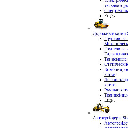
Электричес
экскаватор
Спецтехник
Ещё
Дорожные катки S
Грунтовые -
Механичес
Грунтовые -
Гидравличе
Тандемные
Статически
Комбиниро
катки
Легкие тан
катки
Ручные кат
Траншейные
Ещё
Автогрейдеры Sha
Автогрейде