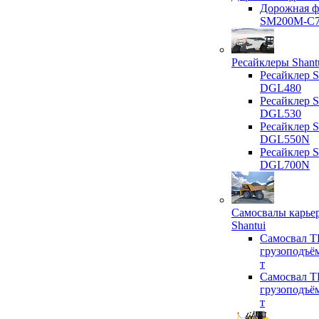
Дорожная ф
SM200M-C
Ресайклеры Shant
Ресайклер S
DGL480
Ресайклер S
DGL530
Ресайклер S
DGL550N
Ресайклер S
DGL700N
Самосвалы карье
Shantui
Самосвал T
грузоподъё
т
Самосвал T
грузоподъё
т