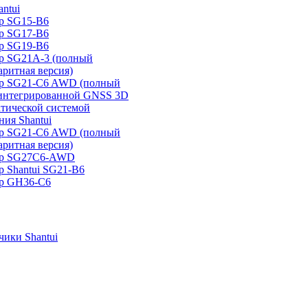
ntui
р SG15-B6
р SG17-B6
р SG19-B6
р SG21А-3 (полный
аритная версия)
ер SG21-C6 AWD (полный
 интегрированной GNSS 3D
атической системой
ия Shantui
ер SG21-C6 AWD (полный
аритная версия)
ер SG27C6-AWD
р Shantui SG21-B6
р GH36-C6
ики Shantui