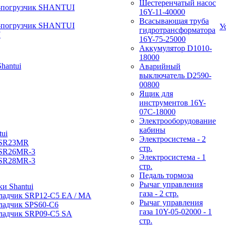
Шестеренчатый насос
-погрузчик SHANTUI
16Y-11-40000
Всасывающая труба
-погрузчик SHANTUI
У
гидротрансформатора
W
16Y-75-25000
Аккумулятор D1010-
18000
hantui
Аварийный
выключатель D2590-
00800
Ящик для
инструментов 16Y-
07С-18000
Электрооборудование
кабины
ui
Электросистема - 2
 SR23MR
стр.
 SR26MR-3
Электросистема - 1
 SR28MR-3
стр.
Педаль тормоза
Рычаг управления
и Shantui
газа - 2 стр.
ладчик SRP12-C5 EA / МА
Рычаг управления
ладчик SPS60-C6
газа 10Y-05-02000 - 1
ладчик SRP09-C5 SA
стр.