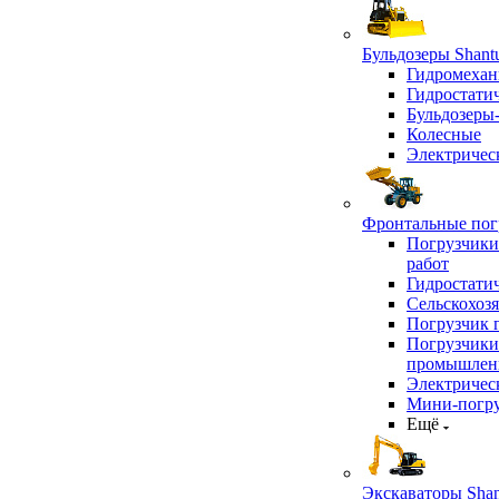
Бульдозеры Shant
Гидромехан
Гидростати
Бульдозеры
Колесные
Электричес
Фронтальные погр
Погрузчики
работ
Гидростати
Сельскохоз
Погрузчик 
Погрузчики
промышлен
Электричес
Мини-погр
Ещё
Экскаваторы Shan