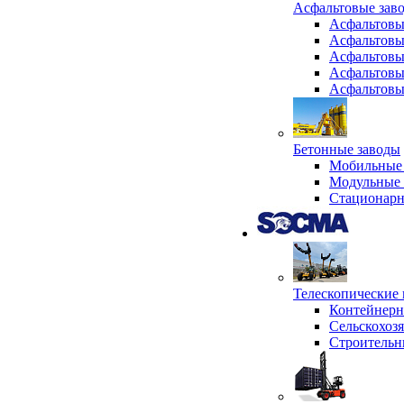
Асфальтовые зав
Асфальтовы
Асфальтовы
Асфальтовы
Асфальтовы
Асфальтовы
Бетонные заводы
Мобильные 
Модульные 
Стационарн
Телескопически
Контейнер
Сельскохоз
Строительн