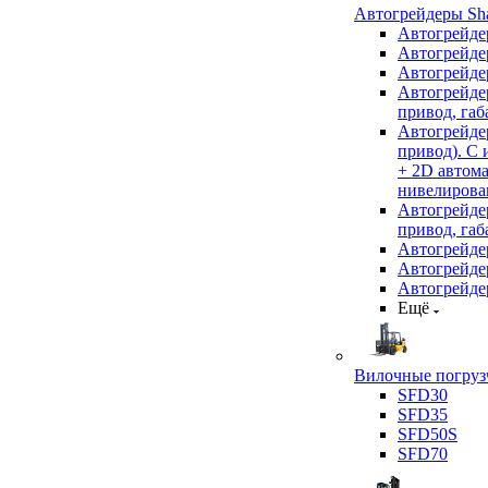
Автогрейдеры Sha
Автогрейде
Автогрейде
Автогрейде
Автогрейде
привод, габ
Автогрейд
привод). С
+ 2D автом
нивелирован
Автогрейд
привод, габ
Автогрейд
Автогрейде
Автогрейде
Ещё
Вилочные погрузч
SFD30
SFD35
SFD50S
SFD70