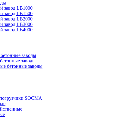
оды
й завод LB1000
й завод LB1500
й завод LB2000
й завод LB3000
й завод LB4000
бетонные заводы
бетонные заводы
ые бетонные заводы
е погрузчики SOCMA
ные
яйственные
ые