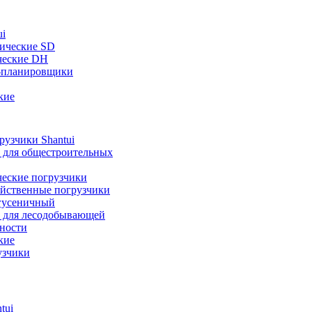
ui
ические SD
ческие DH
-планировщики
кие
узчики Shantui
 для общестроительных
ческие погрузчики
яйственные погрузчики
гусеничный
 для лесодобывающей
ности
кие
узчики
tui