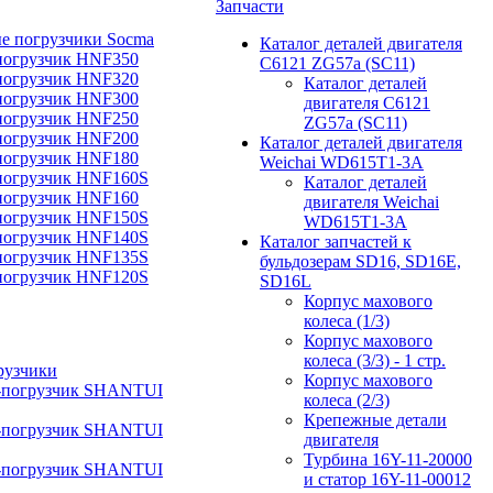
Запчасти
е погрузчики Socma
Каталог деталей двигателя
погрузчик HNF350
C6121 ZG57a (SC11)
погрузчик HNF320
Каталог деталей
погрузчик HNF300
двигателя C6121
погрузчик HNF250
ZG57a (SC11)
погрузчик HNF200
Каталог деталей двигателя
погрузчик HNF180
Weichai WD615T1-3A
погрузчик HNF160S
Каталог деталей
погрузчик HNF160
двигателя Weichai
погрузчик HNF150S
WD615T1-3A
погрузчик HNF140S
Каталог запчастей к
погрузчик HNF135S
бульдозерам SD16, SD16E,
погрузчик HNF120S
SD16L
Корпус махового
колеса (1/3)
Корпус махового
колеса (3/3) - 1 стр.
рузчики
Корпус махового
-погрузчик SHANTUI
колеса (2/3)
Крепежные детали
-погрузчик SHANTUI
двигателя
Турбина 16Y-11-20000
-погрузчик SHANTUI
и статор 16Y-11-00012