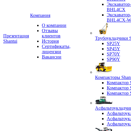
Экскаватор
BHL4CX
Экскаватор
Компания
BHL4CX-
О компании
Отзывы
Презентация
клиентов
Трубоукладчики S
Shantui
История
SP25Y
Сертификаты,
SP45Y
лицензии
SP70Y
Вакансии
SP90Y
Компакторы Shant
Компактор
Компактор
Компактор
Асфальтоукладчик
Асфальтоук
Асфальтоук
Асфальтоук