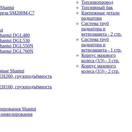
Топливопровод
Shantui
Топливный бак
фреза SM200M-C7
Крепежные детали
радиатора
Система труб
радиатора и
ui
ветрозащита - 2 стр.
Shantui DGL480
Система труб
Shantui DGL530
радиатора и
Shantui DGL550N
ветрозащита - 1 стр.
Shantui DGL700N
Корпус махового
колеса (3/3) - 3 стр.
Корпус махового
ные Shantui
колеса (3/3) - 2 стр.
EH260, грузоподъёмность
EH160, грузоподъёмность
ирования Shantui
-нивелирования