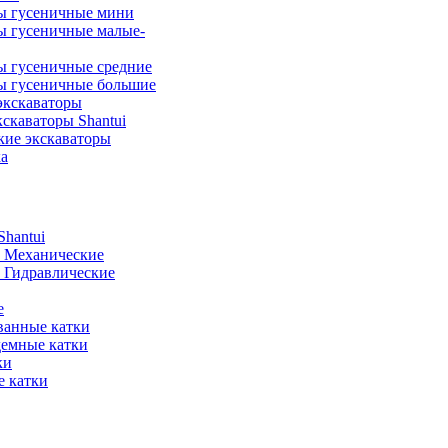
ы гусеничные мини
ы гусеничные малые-
ы гусеничные средние
ы гусеничные большие
экскаваторы
скаваторы Shantui
кие экскаваторы
а
hantui
- Механические
- Гидравлические
е
анные катки
демные катки
ки
 катки