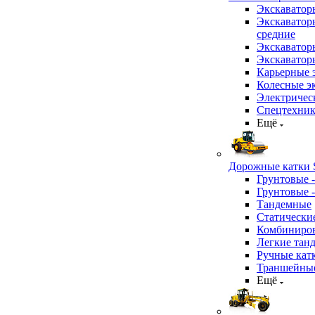
Экскаватор
Экскаватор
средние
Экскаватор
Экскаватор
Карьерные 
Колесные эк
Электричес
Спецтехник
Ещё
Дорожные катки S
Грунтовые 
Грунтовые 
Тандемные
Статически
Комбиниров
Легкие тан
Ручные кат
Траншейные
Ещё