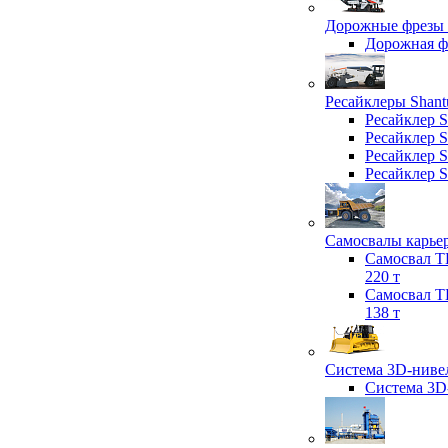
Дорожные фрезы 
Дорожная 
Ресайклеры Shant
Ресайклер 
Ресайклер 
Ресайклер 
Ресайклер 
Самосвалы карьер
Самосвал T
220 т
Самосвал T
138 т
Система 3D-нивел
Система 3D