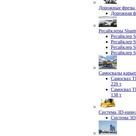
Дорожные фрезы 
Дорожная 
Ресайклеры Shant
Ресайклер 
Ресайклер 
Ресайклер 
Ресайклер 
Самосвалы карьер
Самосвал T
220 т
Самосвал T
138 т
Система 3D-нивел
Система 3D