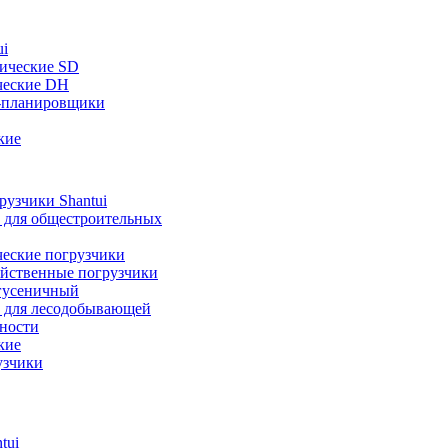
ui
ические SD
ческие DH
-планировщики
кие
узчики Shantui
 для общестроительных
ческие погрузчики
яйственные погрузчики
гусеничный
 для лесодобывающей
ности
кие
узчики
tui