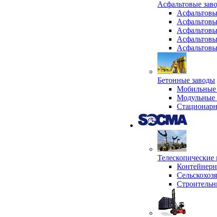
Асфальтовые зав
Асфальтовы
Асфальтовы
Асфальтовы
Асфальтовы
Асфальтовы
Бетонные заводы
Мобильные 
Модульные 
Стационарн
Телескопически
Контейнер
Сельскохоз
Строительн