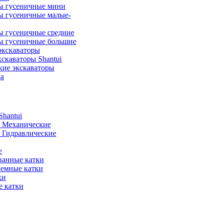
ы гусеничные мини
ы гусеничные малые-
ы гусеничные средние
ы гусеничные большие
экскаваторы
скаваторы Shantui
кие экскаваторы
а
hantui
- Механические
- Гидравлические
е
анные катки
демные катки
ки
 катки