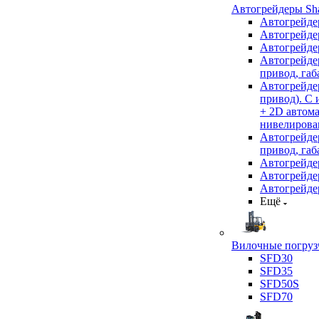
Автогрейдеры Sha
Автогрейде
Автогрейде
Автогрейде
Автогрейде
привод, габ
Автогрейд
привод). С
+ 2D автом
нивелирован
Автогрейд
привод, габ
Автогрейд
Автогрейде
Автогрейде
Ещё
Вилочные погрузч
SFD30
SFD35
SFD50S
SFD70