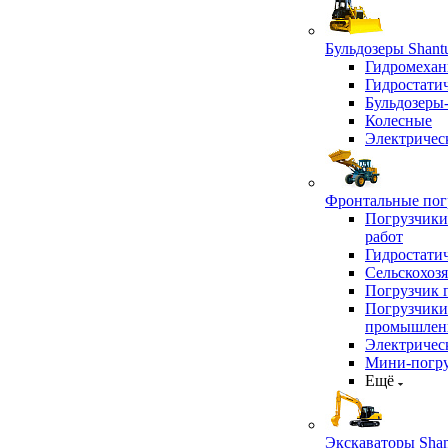
Бульдозеры Shant
Гидромехан
Гидростати
Бульдозеры
Колесные
Электричес
Фронтальные погр
Погрузчики
работ
Гидростати
Сельскохоз
Погрузчик 
Погрузчики
промышлен
Электричес
Мини-погр
Ещё
Экскаваторы Shan