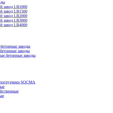
оды
й завод LB1000
й завод LB1500
й завод LB2000
й завод LB3000
й завод LB4000
бетонные заводы
бетонные заводы
ые бетонные заводы
е погрузчики SOCMA
ные
яйственные
ые