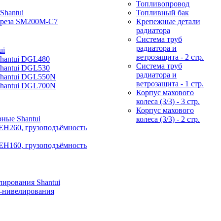
Топливопровод
Shantui
Топливный бак
фреза SM200M-C7
Крепежные детали
радиатора
Система труб
радиатора и
ui
ветрозащита - 2 стр.
Shantui DGL480
Система труб
Shantui DGL530
радиатора и
Shantui DGL550N
ветрозащита - 1 стр.
Shantui DGL700N
Корпус махового
колеса (3/3) - 3 стр.
Корпус махового
ные Shantui
колеса (3/3) - 2 стр.
EH260, грузоподъёмность
EH160, грузоподъёмность
ирования Shantui
-нивелирования