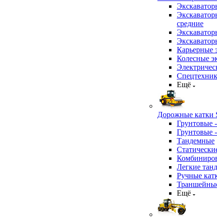
Экскаватор
Экскаватор
средние
Экскаватор
Экскаватор
Карьерные 
Колесные эк
Электричес
Спецтехник
Ещё
Дорожные катки S
Грунтовые 
Грунтовые 
Тандемные
Статически
Комбиниров
Легкие тан
Ручные кат
Траншейные
Ещё