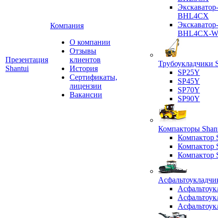
Экскаватор
BHL4CX
Экскаватор
Компания
BHL4CX-
О компании
Отзывы
Презентация
клиентов
Трубоукладчики S
Shantui
История
SP25Y
Сертификаты,
SP45Y
лицензии
SP70Y
Вакансии
SP90Y
Компакторы Shant
Компактор
Компактор
Компактор
Асфальтоукладчик
Асфальтоук
Асфальтоук
Асфальтоук