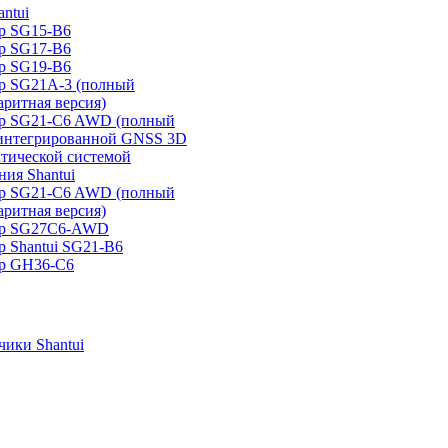
ntui
р SG15-B6
р SG17-B6
р SG19-B6
р SG21А-3 (полный
аритная версия)
ер SG21-C6 AWD (полный
 интегрированной GNSS 3D
атической системой
ия Shantui
ер SG21-C6 AWD (полный
аритная версия)
ер SG27C6-AWD
р Shantui SG21-B6
р GH36-C6
ики Shantui