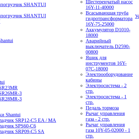
Шестеренчатый насос
-погрузчик SHANTUI
16Y-11-40000
Всасывающая труба
-погрузчик SHANTUI
У
гидротрансформатора
W
16Y-75-25000
Аккумулятор D1010-
18000
hantui
Аварийный
выключатель D2590-
00800
Ящик для
инструментов 16Y-
07С-18000
Электрооборудование
кабины
ui
Электросистема - 2
 SR23MR
стр.
 SR26MR-3
Электросистема - 1
 SR28MR-3
стр.
Педаль тормоза
Рычаг управления
и Shantui
газа - 2 стр.
ладчик SRP12-C5 EA / МА
Рычаг управления
ладчик SPS60-C6
газа 10Y-05-02000 - 1
ладчик SRP09-C5 SA
стр.