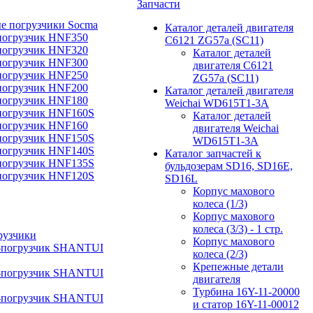
Запчасти
е погрузчики Socma
Каталог деталей двигателя
погрузчик HNF350
C6121 ZG57a (SC11)
погрузчик HNF320
Каталог деталей
погрузчик HNF300
двигателя C6121
погрузчик HNF250
ZG57a (SC11)
погрузчик HNF200
Каталог деталей двигателя
погрузчик HNF180
Weichai WD615T1-3A
погрузчик HNF160S
Каталог деталей
погрузчик HNF160
двигателя Weichai
погрузчик HNF150S
WD615T1-3A
погрузчик HNF140S
Каталог запчастей к
погрузчик HNF135S
бульдозерам SD16, SD16E,
погрузчик HNF120S
SD16L
Корпус махового
колеса (1/3)
Корпус махового
колеса (3/3) - 1 стр.
рузчики
Корпус махового
-погрузчик SHANTUI
колеса (2/3)
Крепежные детали
-погрузчик SHANTUI
двигателя
Турбина 16Y-11-20000
-погрузчик SHANTUI
и статор 16Y-11-00012