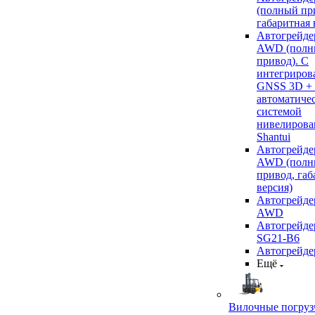
(полный пр
габаритная 
Автогрейде
AWD (полн
привод). С
интегриров
GNSS 3D +
автоматиче
системой
нивелирова
Shantui
Автогрейде
AWD (полн
привод, габ
версия)
Автогрейде
AWD
Автогрейдер
SG21-B6
Автогрейде
Ещё
Вилочные погруз