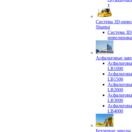
т
Система 3D-ниве
Shantui
Система 3D
нивелирова
Асфальтовые зав
Асфальтовы
LB1000
Асфальтовы
LB1500
Асфальтовы
LB2000
Асфальтовы
LB3000
Асфальтовы
LB4000
Бетонные заводы