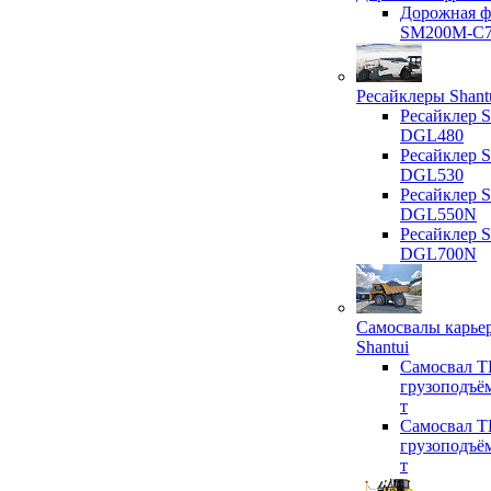
Дорожная ф
SM200M-C
Ресайклеры Shant
Ресайклер S
DGL480
Ресайклер S
DGL530
Ресайклер S
DGL550N
Ресайклер S
DGL700N
Самосвалы карье
Shantui
Самосвал T
грузоподъё
т
Самосвал T
грузоподъё
т