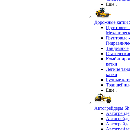
Ещё
Дорожные катки S
Грунтовые -
Механичес
Грунтовые -
Гидравличе
Тандемные
Статически
Комбиниро
катки
Легкие тан
катки
Ручные кат
Траншейные
Ещё
Автогрейдеры Sha
Автогрейде
Автогрейде
Автогрейде
Автогрейде