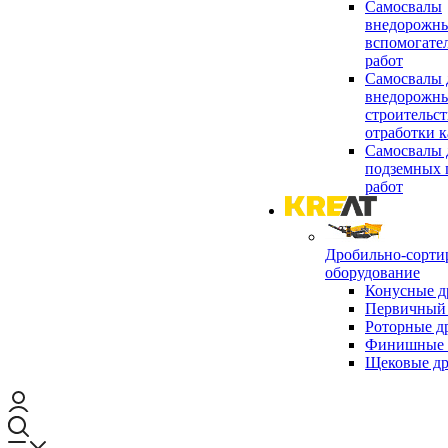
Самосвалы
внедорожны
вспомогате
работ
Самосвалы 
внедорожны
строительст
отработки к
Самосвалы 
подземных 
работ
Дробильно-сорти
оборудование
Конусные д
Первичный 
Роторные д
Финишные 
Щековые д