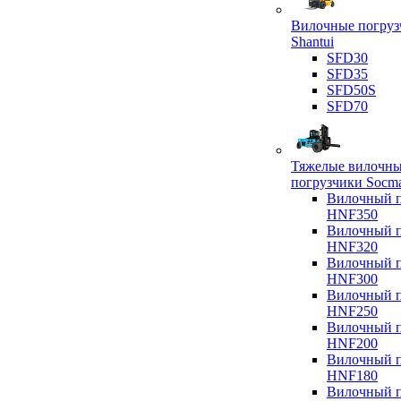
Вилочные погруз
Shantui
SFD30
SFD35
SFD50S
SFD70
Тяжелые вилочн
погрузчики Socm
Вилочный п
HNF350
Вилочный п
HNF320
Вилочный п
HNF300
Вилочный п
HNF250
Вилочный п
HNF200
Вилочный п
HNF180
Вилочный п