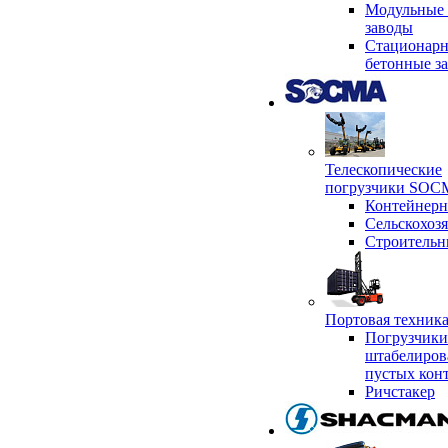
Модульные 
заводы
Стационар
бетонные з
Телескопические
погрузчики SO
Контейнер
Сельскохоз
Строительн
Портовая техни
Погрузчики
штабелиров
пустых кон
Ричстакер