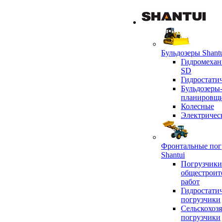
Бульдозеры Shant
Гидромехан
SD
Гидростати
Бульдозеры
планировщ
Колесные
Электричес
Фронтальные пог
Shantui
Погрузчики
общестроит
работ
Гидростати
погрузчики
Сельскохоз
погрузчики