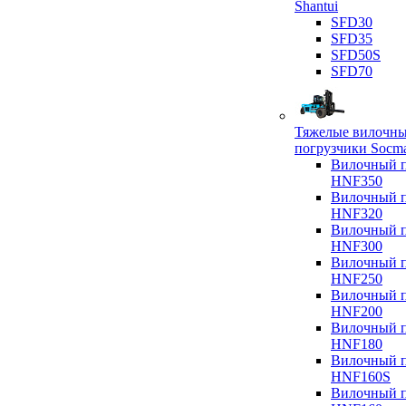
Shantui
SFD30
SFD35
SFD50S
SFD70
Тяжелые вилочн
погрузчики Socm
Вилочный п
HNF350
Вилочный п
HNF320
Вилочный п
HNF300
Вилочный п
HNF250
Вилочный п
HNF200
Вилочный п
HNF180
Вилочный п
HNF160S
Вилочный п