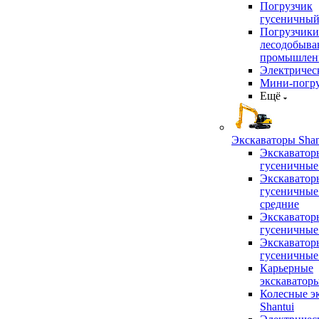
Погрузчик
гусеничны
Погрузчики
лесодобыв
промышлен
Электричес
Мини-погр
Ещё
Экскаваторы Shan
Экскаватор
гусеничные
Экскаватор
гусеничные
средние
Экскаватор
гусеничные
Экскаватор
гусеничные
Карьерные
экскаватор
Колесные э
Shantui