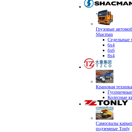
Грузовые автомо
Shacman
Седельные 
6х4
6x6
8x4
Крановая техник
Гусеничные
Колесные к
Самосвалы карье
подземные Tonly