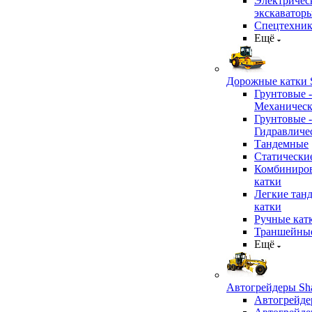
Электричес
экскаватор
Спецтехник
Ещё
Дорожные катки S
Грунтовые -
Механичес
Грунтовые -
Гидравличе
Тандемные
Статически
Комбиниро
катки
Легкие тан
катки
Ручные кат
Траншейные
Ещё
Автогрейдеры Sha
Автогрейде