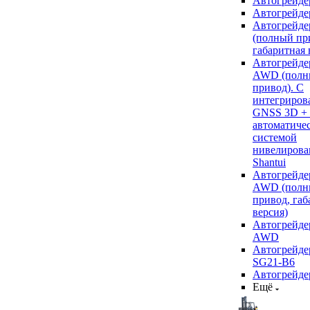
Автогрейде
Автогрейде
Автогрейде
(полный пр
габаритная 
Автогрейде
AWD (полн
привод). С
интегриров
GNSS 3D +
автоматиче
системой
нивелирова
Shantui
Автогрейде
AWD (полн
привод, габ
версия)
Автогрейде
AWD
Автогрейдер
SG21-B6
Автогрейде
Ещё