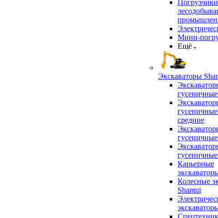
Погрузчики
лесодобыв
промышлен
Электричес
Мини-погр
Ещё
Экскаваторы Shan
Экскаватор
гусеничные
Экскаватор
гусеничные
средние
Экскаватор
гусеничные
Экскаватор
гусеничные
Карьерные
экскаватор
Колесные э
Shantui
Электричес
экскаватор
Спецтехник