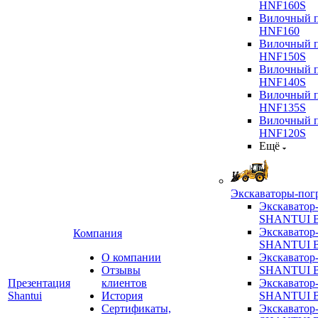
HNF160S
Вилочный п
HNF160
Вилочный п
HNF150S
Вилочный п
HNF140S
Вилочный п
HNF135S
Вилочный п
HNF120S
Ещё
Экскаваторы-пог
Экскаватор
SHANTUI B
Экскаватор
Компания
SHANTUI 
О компании
Экскаватор
Отзывы
SHANTUI 
Презентация
клиентов
Экскаватор
Shantui
История
SHANTUI 
Сертификаты,
Экскаватор