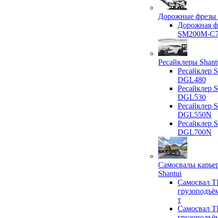
Дорожные фрезы 
Дорожная ф
SM200M-C
Ресайклеры Shant
Ресайклер S
DGL480
Ресайклер S
DGL530
Ресайклер S
DGL550N
Ресайклер S
DGL700N
Самосвалы карье
Shantui
Самосвал T
грузоподъё
т
Самосвал T
грузоподъё