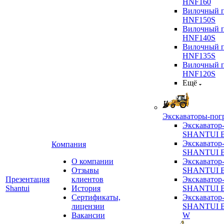
HNF160
Вилочный п
HNF150S
Вилочный п
HNF140S
Вилочный п
HNF135S
Вилочный п
HNF120S
Ещё
Экскаваторы-пог
Экскаватор
SHANTUI B
Экскаватор
Компания
SHANTUI 
О компании
Экскаватор
Отзывы
SHANTUI 
Презентация
клиентов
Экскаватор
Shantui
История
SHANTUI 
Сертификаты,
Экскаватор
лицензии
SHANTUI 
Вакансии
W