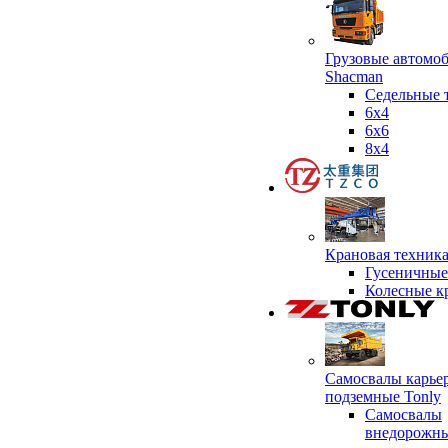
Грузовые автомо
Shacman
Седельные 
6х4
6x6
8x4
Крановая техник
Гусеничные
Колесные к
Самосвалы карье
подземные Tonly
Самосвалы
внедорожны