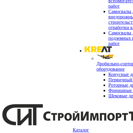
вспомогате
работ
Самосвалы 
внедорожны
строительст
отработки к
Самосвалы 
подземных 
работ
Дробильно-сорти
оборудование
Конусные д
Первичный 
Роторные д
Финишные 
Щековые д
Каталог