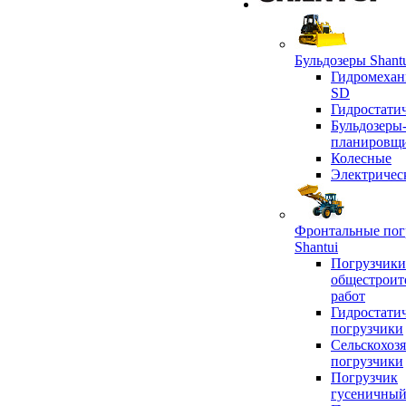
Бульдозеры Shant
Гидромехан
SD
Гидростати
Бульдозеры
планировщ
Колесные
Электричес
Фронтальные пог
Shantui
Погрузчики
общестроит
работ
Гидростати
погрузчики
Сельскохоз
погрузчики
Погрузчик
гусеничны