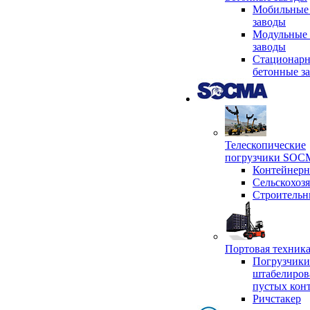
Мобильные
заводы
Модульные 
заводы
Стационар
бетонные з
Телескопические
погрузчики SO
Контейнер
Сельскохоз
Строительн
Портовая техни
Погрузчики
штабелиров
пустых кон
Ричстакер