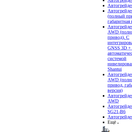
Автогрейде
Автогрейде
Автогрейде
(полный пр
габаритная 
Автогрейде
AWD (полн
привод). С
интегриров
GNSS 3D +
автоматиче
системой
нивелирова
Shantui
Автогрейде
AWD (полн
привод, габ
версия)
Автогрейде
AWD
Автогрейдер
SG21-B6
Автогрейде
Ещё