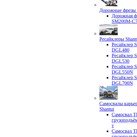
Дорожные фрезы 
Дорожная ф
SM200M-C
Ресайклеры Shant
Ресайклер S
DGL480
Ресайклер S
DGL530
Ресайклер S
DGL550N
Ресайклер S
DGL700N
Самосвалы карье
Shantui
Самосвал T
грузоподъё
т
Самосвал T
грузоподъё