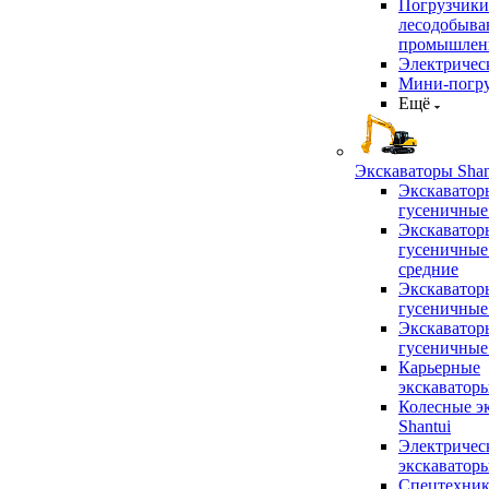
Погрузчики
лесодобыв
промышлен
Электричес
Мини-погр
Ещё
Экскаваторы Shan
Экскаватор
гусеничные
Экскаватор
гусеничные
средние
Экскаватор
гусеничные
Экскаватор
гусеничные
Карьерные
экскаватор
Колесные э
Shantui
Электричес
экскаватор
Спецтехник