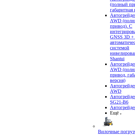
(полный пр
габаритная 
Автогрейде
AWD (полн
привод). С
интегриров
GNSS 3D +
автоматиче
системой
нивелирова
Shantui
Автогрейде
AWD (полн
привод, габ
версия)
Автогрейде
AWD
Автогрейдер
SG21-B6
Автогрейде
Ещё
Вилочные погруз