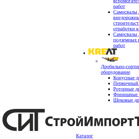
вспомогате
работ
Самосвалы 
внедорожны
строительст
отработки к
Самосвалы 
подземных 
работ
Дробильно-сорти
оборудование
Конусные д
Первичный 
Роторные д
Финишные 
Щековые д
Каталог