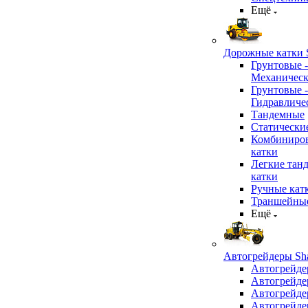
Ещё
Дорожные катки S
Грунтовые -
Механичес
Грунтовые -
Гидравличе
Тандемные
Статически
Комбиниро
катки
Легкие тан
катки
Ручные кат
Траншейные
Ещё
Автогрейдеры Sha
Автогрейде
Автогрейде
Автогрейде
Автогрейде