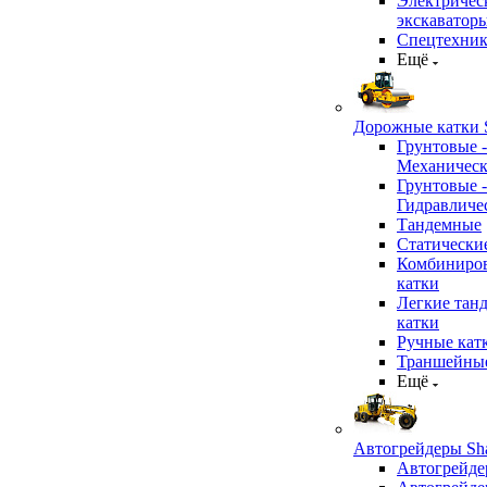
Электричес
экскаватор
Спецтехник
Ещё
Дорожные катки S
Грунтовые -
Механичес
Грунтовые -
Гидравличе
Тандемные
Статически
Комбиниро
катки
Легкие тан
катки
Ручные кат
Траншейные
Ещё
Автогрейдеры Sha
Автогрейде