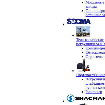
Модульные 
заводы
Стационар
бетонные з
Телескопические
погрузчики SO
Контейнер
Сельскохоз
Строительн
Портовая техни
Погрузчики
штабелиров
пустых кон
Ричстакер