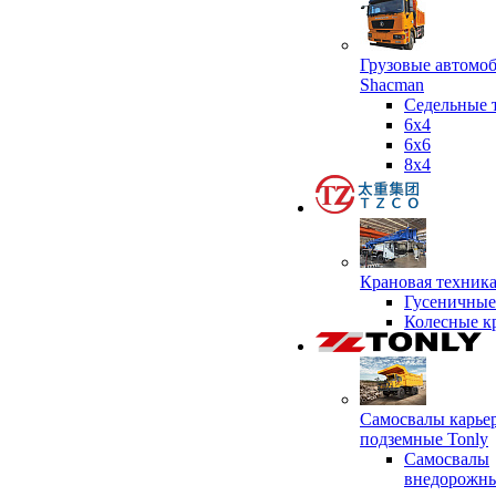
Грузовые автомо
Shacman
Седельные 
6х4
6x6
8x4
Крановая техник
Гусеничные
Колесные к
Самосвалы карье
подземные Tonly
Самосвалы
внедорожны