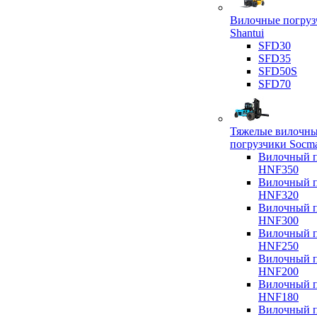
Вилочные погруз
Shantui
SFD30
SFD35
SFD50S
SFD70
Тяжелые вилочн
погрузчики Socm
Вилочный п
HNF350
Вилочный п
HNF320
Вилочный п
HNF300
Вилочный п
HNF250
Вилочный п
HNF200
Вилочный п
HNF180
Вилочный п