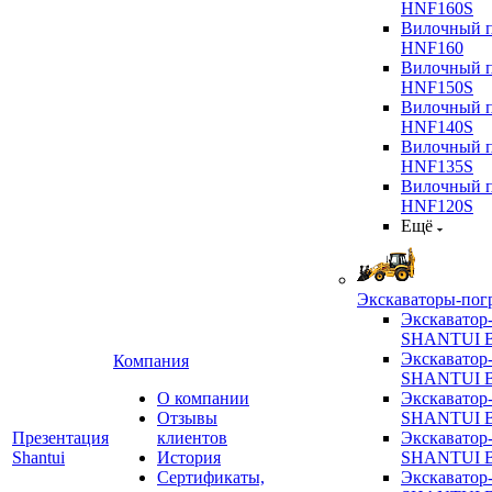
HNF160S
Вилочный п
HNF160
Вилочный п
HNF150S
Вилочный п
HNF140S
Вилочный п
HNF135S
Вилочный п
HNF120S
Ещё
Экскаваторы-пог
Экскаватор
SHANTUI B
Экскаватор
Компания
SHANTUI 
О компании
Экскаватор
Отзывы
SHANTUI 
Презентация
клиентов
Экскаватор
Shantui
История
SHANTUI 
Сертификаты,
Экскаватор