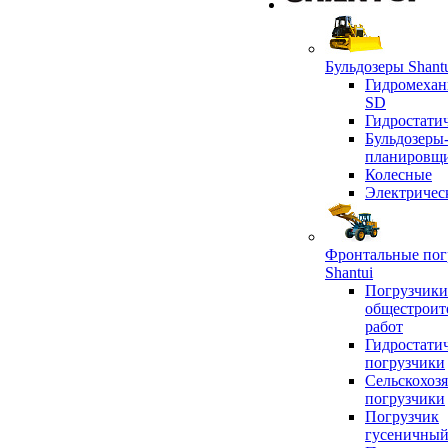
Бульдозеры Shant
Гидромехан
SD
Гидростати
Бульдозеры
планировщ
Колесные
Электричес
Фронтальные пог
Shantui
Погрузчики
общестроит
работ
Гидростати
погрузчики
Сельскохоз
погрузчики
Погрузчик
гусеничны