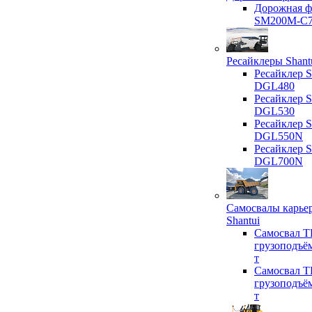
Дорожная ф
SM200M-C
Ресайклеры Shant
Ресайклер S
DGL480
Ресайклер S
DGL530
Ресайклер S
DGL550N
Ресайклер S
DGL700N
Самосвалы карье
Shantui
Самосвал T
грузоподъё
т
Самосвал T
грузоподъё
т