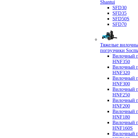
Shantui
SFD30
SFD35
SFD50S
SFD70
Тяжелые вилочн
погрузчики Socm
Вилочный п
HNF350
Вилочный п
HNF320
Вилочный п
HNF300
Вилочный п
HNF250
Вилочный п
HNF200
Вилочный п
HNF180
Вилочный п
HNF160S
Вилочный п