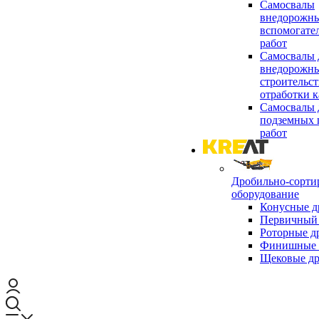
Самосвалы
внедорожны
вспомогате
работ
Самосвалы 
внедорожны
строительст
отработки к
Самосвалы 
подземных 
работ
Дробильно-сорти
оборудование
Конусные д
Первичный 
Роторные д
Финишные 
Щековые д