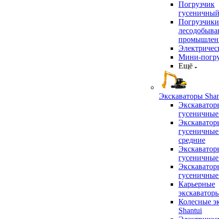
Погрузчик
гусеничны
Погрузчики
лесодобыв
промышлен
Электричес
Мини-погр
Ещё
Экскаваторы Shan
Экскаватор
гусеничные
Экскаватор
гусеничные
средние
Экскаватор
гусеничные
Экскаватор
гусеничные
Карьерные
экскаватор
Колесные э
Shantui