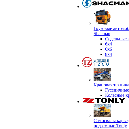
Грузовые автомо
Shacman
Седельные 
6х4
6x6
8x4
Крановая техник
Гусеничные
Колесные к
Самосвалы карье
подземные Tonly