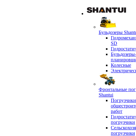
Бульдозеры Shant
Гидромехан
SD
Гидростати
Бульдозеры
планировщ
Колесные
Электричес
Фронтальные пог
Shantui
Погрузчики
общестроит
работ
Гидростати
погрузчики
Сельскохоз
погрузчики