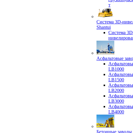
т
Система 3D-ниве
Shantui
Система 3D
нивелирова
Асфальтовые зав
Асфальтовы
LB1000
Асфальтовы
LB1500
Асфальтовы
LB2000
Асфальтовы
LB3000
Асфальтовы
LB4000
Бетонные заводы