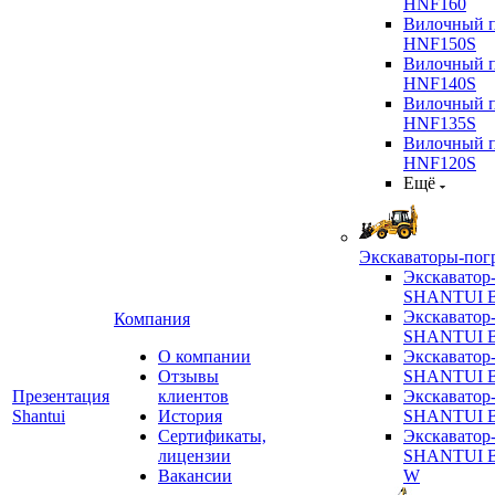
HNF160
Вилочный п
HNF150S
Вилочный п
HNF140S
Вилочный п
HNF135S
Вилочный п
HNF120S
Ещё
Экскаваторы-пог
Экскаватор
SHANTUI B
Экскаватор
Компания
SHANTUI 
О компании
Экскаватор
Отзывы
SHANTUI 
Презентация
клиентов
Экскаватор
Shantui
История
SHANTUI 
Сертификаты,
Экскаватор
лицензии
SHANTUI 
Вакансии
W