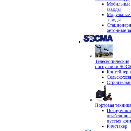
Мобильные
заводы
Модульные 
заводы
Стационар
бетонные з
Телескопические
погрузчики SO
Контейнер
Сельскохоз
Строительн
Портовая техни
Погрузчики
штабелиров
пустых кон
Ричстакер