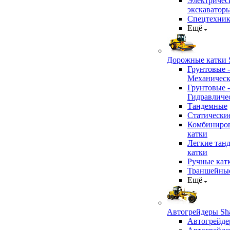
Электричес
экскаватор
Спецтехник
Ещё
Дорожные катки S
Грунтовые -
Механичес
Грунтовые -
Гидравличе
Тандемные
Статически
Комбиниро
катки
Легкие тан
катки
Ручные кат
Траншейные
Ещё
Автогрейдеры Sha
Автогрейде