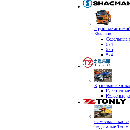
Грузовые автомо
Shacman
Седельные 
6х4
6x6
8x4
Крановая техник
Гусеничные
Колесные к
Самосвалы карье
подземные Tonly