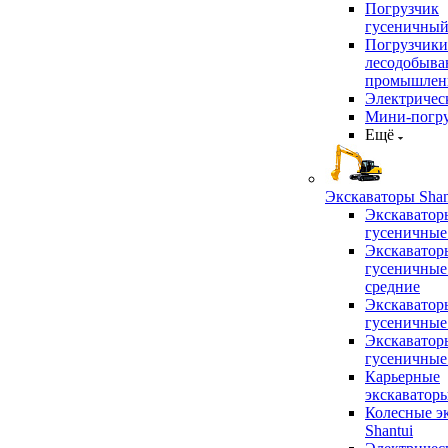
Погрузчик
гусеничны
Погрузчики
лесодобыв
промышлен
Электричес
Мини-погр
Ещё
Экскаваторы Shan
Экскаватор
гусеничные
Экскаватор
гусеничные
средние
Экскаватор
гусеничные
Экскаватор
гусеничные
Карьерные
экскаватор
Колесные э
Shantui