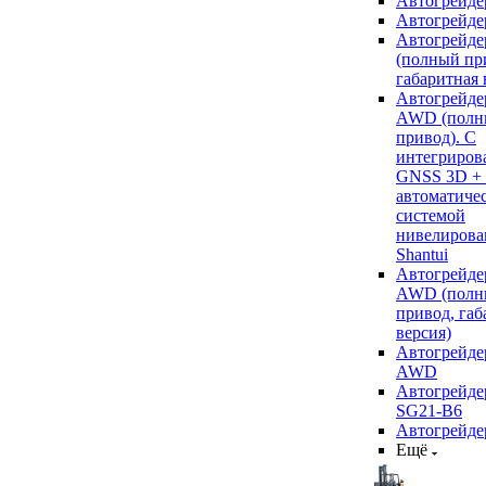
Автогрейде
Автогрейде
Автогрейде
(полный пр
габаритная 
Автогрейде
AWD (полн
привод). С
интегриров
GNSS 3D +
автоматиче
системой
нивелирова
Shantui
Автогрейде
AWD (полн
привод, габ
версия)
Автогрейде
AWD
Автогрейдер
SG21-B6
Автогрейде
Ещё