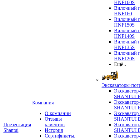
HNF160S
Вилочный п
HNF160
Вилочный п
HNF150S
Вилочный п
HNF140S
Вилочный п
HNF135S
Вилочный п
HNF120S
Ещё
Экскаваторы-пог
Экскаватор
SHANTUI B
Экскаватор
Компания
SHANTUI 
О компании
Экскаватор
Отзывы
SHANTUI 
Презентация
клиентов
Экскаватор
Shantui
История
SHANTUI 
Сертификаты,
Экскаватор