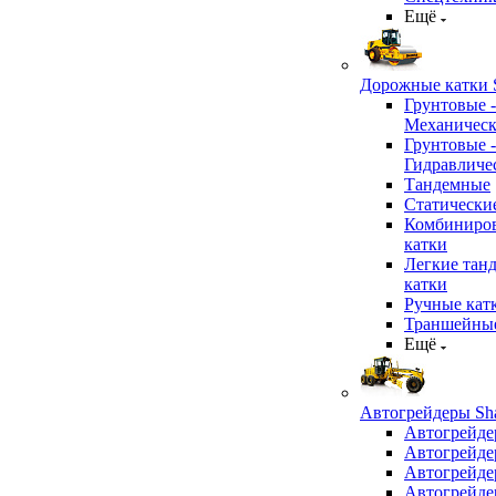
Ещё
Дорожные катки S
Грунтовые -
Механичес
Грунтовые -
Гидравличе
Тандемные
Статически
Комбиниро
катки
Легкие тан
катки
Ручные кат
Траншейные
Ещё
Автогрейдеры Sha
Автогрейде
Автогрейде
Автогрейде
Автогрейде