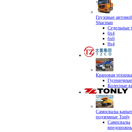
Грузовые автомо
Shacman
Седельные 
6х4
6x6
8x4
Крановая техник
Гусеничные
Колесные к
Самосвалы карье
подземные Tonly
Самосвалы
внедорожны