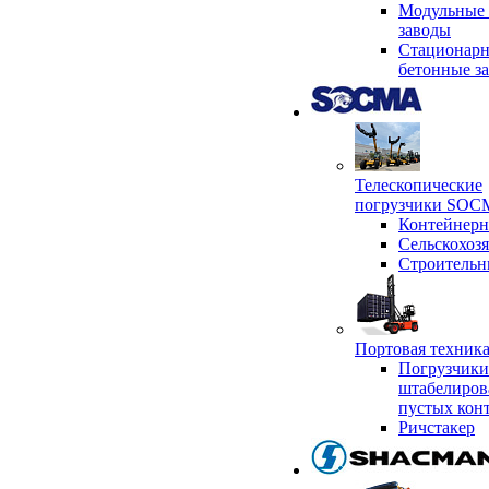
Модульные 
заводы
Стационар
бетонные з
Телескопические
погрузчики SO
Контейнер
Сельскохоз
Строительн
Портовая техни
Погрузчики
штабелиров
пустых кон
Ричстакер