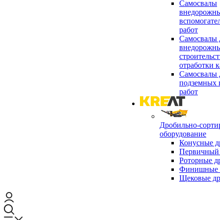
Самосвалы
внедорожны
вспомогате
работ
Самосвалы 
внедорожны
строительст
отработки к
Самосвалы 
подземных 
работ
Дробильно-сорти
оборудование
Конусные д
Первичный 
Роторные д
Финишные 
Щековые д