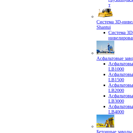
т
Система 3D-ниве
Shantui
Система 3D
нивелирова
Асфальтовые зав
Асфальтовы
LB1000
Асфальтовы
LB1500
Асфальтовы
LB2000
Асфальтовы
LB3000
Асфальтовы
LB4000
Бетонные заводы