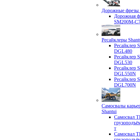
Дорожные фрезы 
Дорожная ф
SM200M-C
Ресайклеры Shant
Ресайклер S
DGL480
Ресайклер S
DGL530
Ресайклер S
DGL550N
Ресайклер S
DGL700N
Самосвалы карье
Shantui
Самосвал T
грузоподъё
т
Самосвал T
грузоподъё