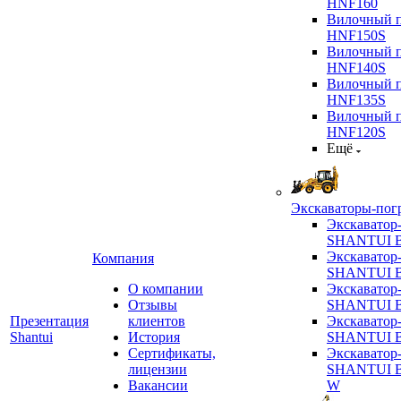
HNF160
Вилочный п
HNF150S
Вилочный п
HNF140S
Вилочный п
HNF135S
Вилочный п
HNF120S
Ещё
Экскаваторы-пог
Экскаватор
SHANTUI B
Экскаватор
Компания
SHANTUI 
О компании
Экскаватор
Отзывы
SHANTUI 
Презентация
клиентов
Экскаватор
Shantui
История
SHANTUI 
Сертификаты,
Экскаватор
лицензии
SHANTUI 
Вакансии
W