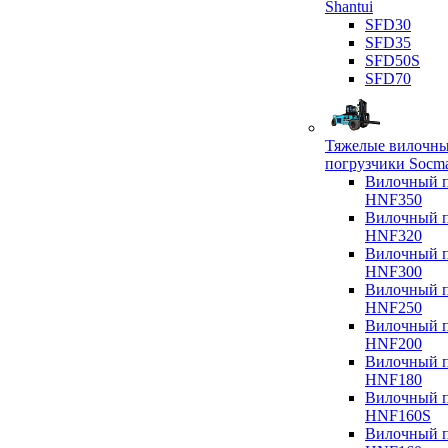
Shantui
SFD30
SFD35
SFD50S
SFD70
Тяжелые вилочн
погрузчики Socm
Вилочный п
HNF350
Вилочный п
HNF320
Вилочный п
HNF300
Вилочный п
HNF250
Вилочный п
HNF200
Вилочный п
HNF180
Вилочный п
HNF160S
Вилочный п