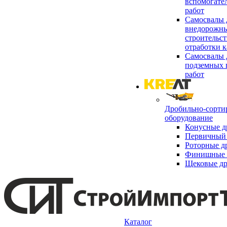
вспомогате
работ
Самосвалы 
внедорожны
строительст
отработки к
Самосвалы 
подземных 
работ
Дробильно-сорти
оборудование
Конусные д
Первичный 
Роторные д
Финишные 
Щековые д
Каталог