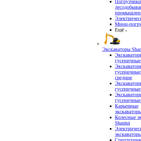
Погрузчики
лесодобыв
промышлен
Электричес
Мини-погр
Ещё
Экскаваторы Shan
Экскаватор
гусеничные
Экскаватор
гусеничные
средние
Экскаватор
гусеничные
Экскаватор
гусеничные
Карьерные
экскаватор
Колесные э
Shantui
Электричес
экскаватор
Спецтехник