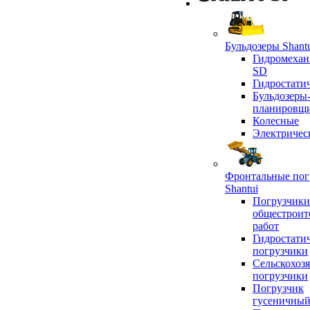
Бульдозеры Shant
Гидромехан
SD
Гидростати
Бульдозеры
планировщ
Колесные
Электричес
Фронтальные пог
Shantui
Погрузчики
общестроит
работ
Гидростати
погрузчики
Сельскохоз
погрузчики
Погрузчик
гусеничны