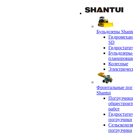
Бульдозеры Shant
Гидромехан
SD
Гидростати
Бульдозеры
планировщ
Колесные
Электричес
Фронтальные пог
Shantui
Погрузчики
общестроит
работ
Гидростати
погрузчики
Сельскохоз
погрузчики