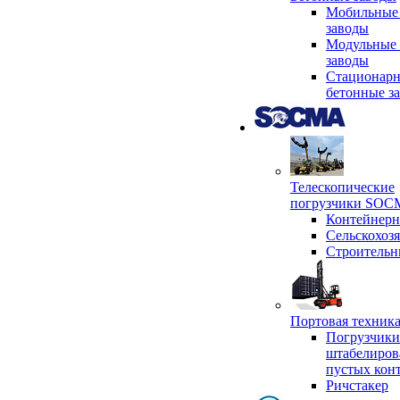
Мобильные
заводы
Модульные 
заводы
Стационар
бетонные з
Телескопические
погрузчики SO
Контейнер
Сельскохоз
Строительн
Портовая техни
Погрузчики
штабелиров
пустых кон
Ричстакер