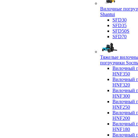
Вилочные погруз
Shantui
SFD30
SFD35
SFD50S
SFD70
Тяжелые вилочн
погрузчики Socm
Вилочный п
HNF350
Вилочный п
HNF320
Вилочный п
HNF300
Вилочный п
HNF250
Вилочный п
HNF200
Вилочный п
HNF180
Вилочный п