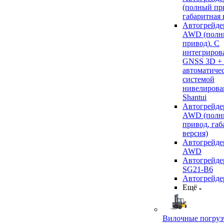
(полный пр
габаритная 
Автогрейде
AWD (полн
привод). С
интегриров
GNSS 3D +
автоматиче
системой
нивелирова
Shantui
Автогрейде
AWD (полн
привод, габ
версия)
Автогрейде
AWD
Автогрейдер
SG21-B6
Автогрейде
Ещё
Вилочные погруз