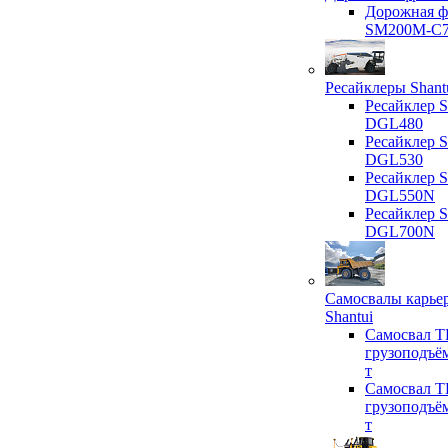
Дорожная ф
SM200M-C
Ресайклеры Shant
Ресайклер S
DGL480
Ресайклер S
DGL530
Ресайклер S
DGL550N
Ресайклер S
DGL700N
Самосвалы карье
Shantui
Самосвал T
грузоподъё
т
Самосвал T
грузоподъё
т