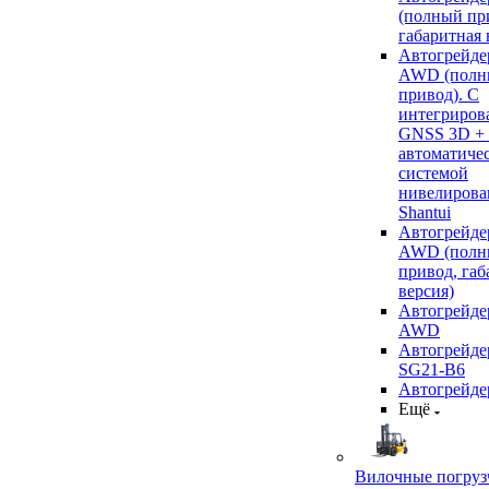
(полный пр
габаритная 
Автогрейде
AWD (полн
привод). С
интегриров
GNSS 3D +
автоматиче
системой
нивелирова
Shantui
Автогрейде
AWD (полн
привод, габ
версия)
Автогрейде
AWD
Автогрейдер
SG21-B6
Автогрейде
Ещё
Вилочные погруз