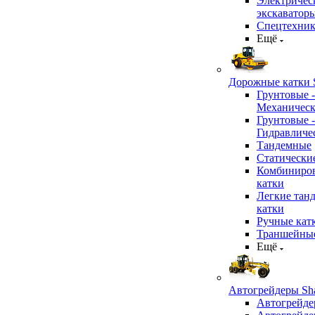
Электричес
экскаватор
Спецтехник
Ещё
Дорожные катки S
Грунтовые -
Механичес
Грунтовые -
Гидравличе
Тандемные
Статически
Комбиниро
катки
Легкие тан
катки
Ручные кат
Траншейные
Ещё
Автогрейдеры Sha
Автогрейде