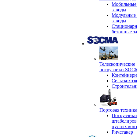
Мобильные
заводы
Модульные 
заводы
Стационар
бетонные з
Телескопические
погрузчики SO
Контейнер
Сельскохоз
Строительн
Портовая техни
Погрузчики
штабелиров
пустых кон
Ричстакер