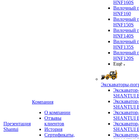
HNF160S
Вилочный п
HNF160
Вилочный п
HNF150S
Вилочный п
HNF140S
Вилочный п
HNF135S
Вилочный п
HNF120S
Ещё
Экскаваторы-пог
Экскаватор
SHANTUI B
Экскаватор
Компания
SHANTUI 
О компании
Экскаватор
Отзывы
SHANTUI 
Презентация
клиентов
Экскаватор
Shantui
История
SHANTUI 
Сертификаты,
Экскаватор