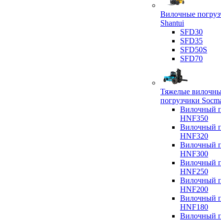
Вилочные погруз
Shantui
SFD30
SFD35
SFD50S
SFD70
Тяжелые вилочн
погрузчики Socm
Вилочный п
HNF350
Вилочный п
HNF320
Вилочный п
HNF300
Вилочный п
HNF250
Вилочный п
HNF200
Вилочный п
HNF180
Вилочный п