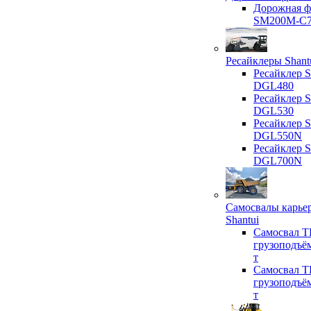
Дорожная ф
SM200M-C
Ресайклеры Shant
Ресайклер S
DGL480
Ресайклер S
DGL530
Ресайклер S
DGL550N
Ресайклер S
DGL700N
Самосвалы карье
Shantui
Самосвал T
грузоподъё
т
Самосвал T
грузоподъё
т