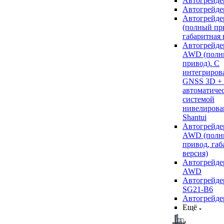
Автогрейде
Автогрейде
Автогрейде
(полный пр
габаритная 
Автогрейде
AWD (полн
привод). С
интегриров
GNSS 3D +
автоматиче
системой
нивелирова
Shantui
Автогрейде
AWD (полн
привод, габ
версия)
Автогрейде
AWD
Автогрейдер
SG21-B6
Автогрейде
Ещё