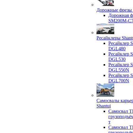
Дорожные фрезы 
Дорожная ф
SM200M-C
Ресайклеры Shant
Ресайклер S
DGL480
Ресайклер S
DGL530
Ресайклер S
DGL550N
Ресайклер S
DGL700N
Самосвалы карье
Shantui
Самосвал T
грузоподъё
т
Самосвал T
грузоподъё