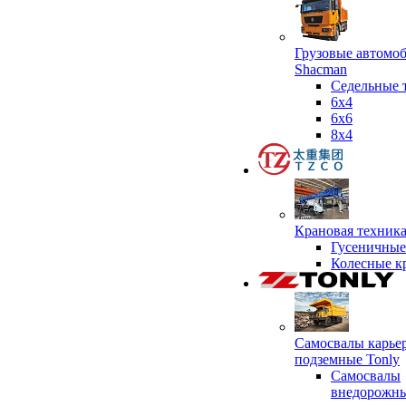
Грузовые автомо
Shacman
Седельные 
6х4
6x6
8x4
Крановая техник
Гусеничные
Колесные к
Самосвалы карье
подземные Tonly
Самосвалы
внедорожны