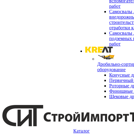
вспомогате
работ
Самосвалы 
внедорожны
строительст
отработки к
Самосвалы 
подземных 
работ
Дробильно-сорти
оборудование
Конусные д
Первичный 
Роторные д
Финишные 
Щековые д
Каталог