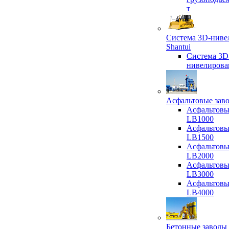
т
Система 3D-ниве
Shantui
Система 3D
нивелирова
Асфальтовые зав
Асфальтовы
LB1000
Асфальтовы
LB1500
Асфальтовы
LB2000
Асфальтовы
LB3000
Асфальтовы
LB4000
Бетонные заводы