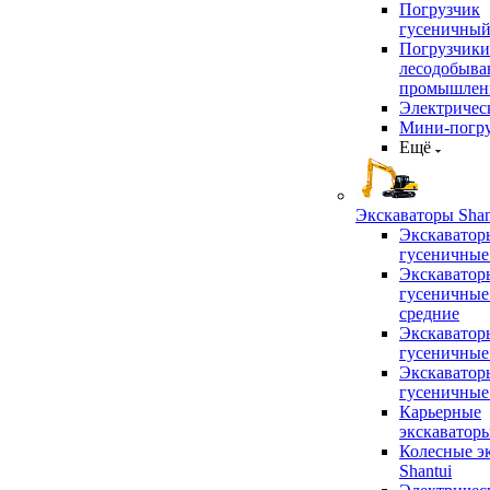
Погрузчик
гусеничны
Погрузчики
лесодобыв
промышлен
Электричес
Мини-погр
Ещё
Экскаваторы Shan
Экскаватор
гусеничные
Экскаватор
гусеничные
средние
Экскаватор
гусеничные
Экскаватор
гусеничные
Карьерные
экскаватор
Колесные э
Shantui