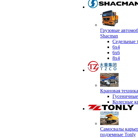
Грузовые автомо
Shacman
Седельные 
6х4
6x6
8x4
Крановая техник
Гусеничные
Колесные к
Самосвалы карье
подземные Tonly