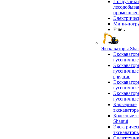
Погрузчики
лесодобыв
промышлен
Электричес
Мини-погр
Ещё
Экскаваторы Shan
Экскаватор
гусеничные
Экскаватор
гусеничные
средние
Экскаватор
гусеничные
Экскаватор
гусеничные
Карьерные
экскаватор
Колесные э
Shantui
Электричес
экскаватор
Спецтехник