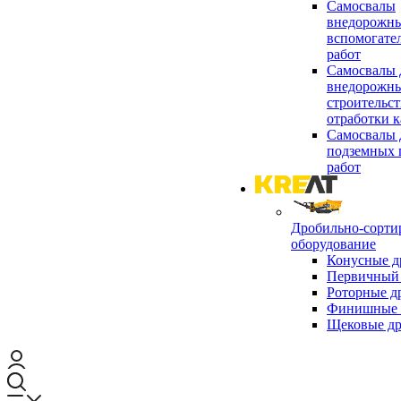
Самосвалы
внедорожны
вспомогате
работ
Самосвалы 
внедорожны
строительст
отработки к
Самосвалы 
подземных 
работ
Дробильно-сорти
оборудование
Конусные д
Первичный 
Роторные д
Финишные 
Щековые д