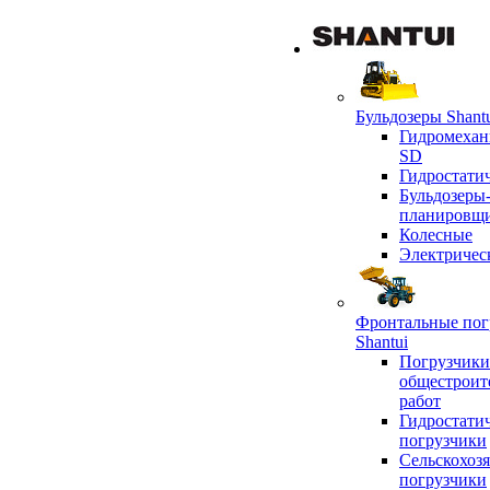
Бульдозеры Shant
Гидромехан
SD
Гидростати
Бульдозеры
планировщ
Колесные
Электричес
Фронтальные пог
Shantui
Погрузчики
общестроит
работ
Гидростати
погрузчики
Сельскохоз
погрузчики