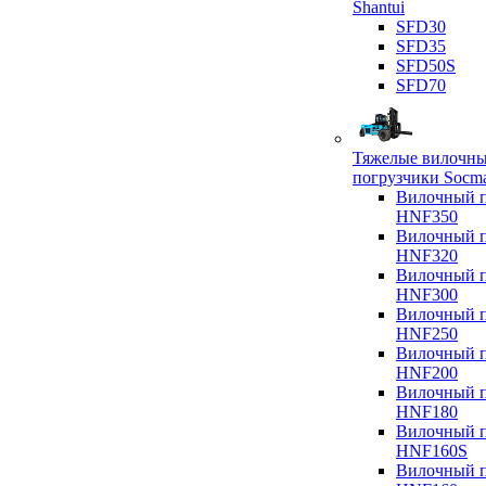
Shantui
SFD30
SFD35
SFD50S
SFD70
Тяжелые вилочн
погрузчики Socm
Вилочный п
HNF350
Вилочный п
HNF320
Вилочный п
HNF300
Вилочный п
HNF250
Вилочный п
HNF200
Вилочный п
HNF180
Вилочный п
HNF160S
Вилочный п