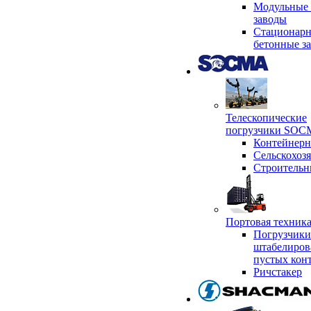
Модульные 
заводы
Стационар
бетонные з
Телескопические
погрузчики SO
Контейнер
Сельскохоз
Строительн
Портовая техни
Погрузчики
штабелиров
пустых кон
Ричстакер