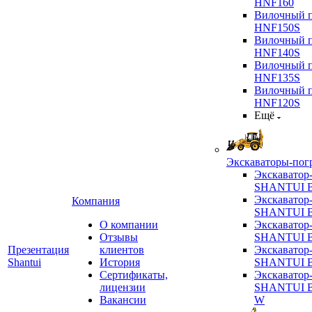
HNF160
Вилочный п
HNF150S
Вилочный п
HNF140S
Вилочный п
HNF135S
Вилочный п
HNF120S
Ещё
Экскаваторы-пог
Экскаватор
SHANTUI B
Экскаватор
Компания
SHANTUI 
О компании
Экскаватор
Отзывы
SHANTUI 
Презентация
клиентов
Экскаватор
Shantui
История
SHANTUI 
Сертификаты,
Экскаватор
лицензии
SHANTUI 
Вакансии
W