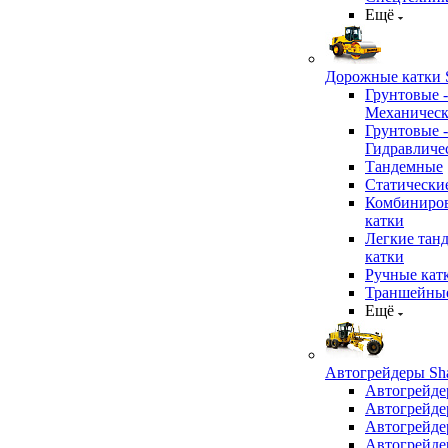
Ещё
Дорожные катки S
Грунтовые -
Механичес
Грунтовые -
Гидравличе
Тандемные
Статически
Комбиниро
катки
Легкие тан
катки
Ручные кат
Траншейные
Ещё
Автогрейдеры Sha
Автогрейде
Автогрейде
Автогрейде
Автогрейде