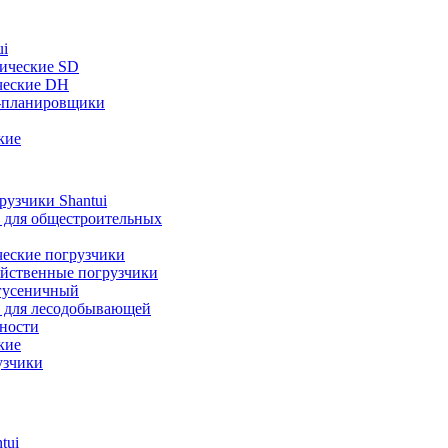
ui
ические SD
ческие DH
-планировщики
кие
узчики Shantui
 для общестроительных
ческие погрузчики
яйственные погрузчики
гусеничный
 для лесодобывающей
ности
кие
узчики
tui