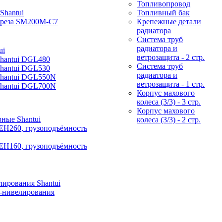
Топливопровод
Shantui
Топливный бак
фреза SM200M-C7
Крепежные детали
радиатора
Система труб
радиатора и
ui
ветрозащита - 2 стр.
Shantui DGL480
Система труб
Shantui DGL530
радиатора и
Shantui DGL550N
ветрозащита - 1 стр.
Shantui DGL700N
Корпус махового
колеса (3/3) - 3 стр.
Корпус махового
ные Shantui
колеса (3/3) - 2 стр.
EH260, грузоподъёмность
EH160, грузоподъёмность
ирования Shantui
-нивелирования