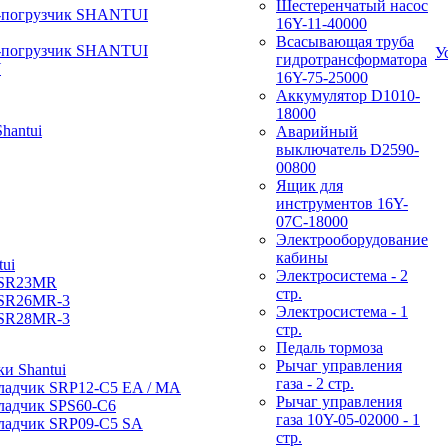
Шестеренчатый насос
-погрузчик SHANTUI
16Y-11-40000
Всасывающая труба
-погрузчик SHANTUI
У
гидротрансформатора
W
16Y-75-25000
Аккумулятор D1010-
18000
hantui
Аварийный
выключатель D2590-
00800
Ящик для
инструментов 16Y-
07С-18000
Электрооборудование
кабины
ui
Электросистема - 2
 SR23MR
стр.
 SR26MR-3
Электросистема - 1
 SR28MR-3
стр.
Педаль тормоза
Рычаг управления
и Shantui
газа - 2 стр.
ладчик SRP12-C5 EA / МА
Рычаг управления
ладчик SPS60-C6
газа 10Y-05-02000 - 1
ладчик SRP09-C5 SA
стр.