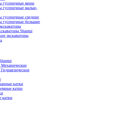
ы гусеничные мини
ы гусеничные малые-
ы гусеничные средние
ы гусеничные большие
экскаваторы
скаваторы Shantui
кие экскаваторы
а
hantui
- Механические
- Гидравлические
е
анные катки
демные катки
ки
 катки