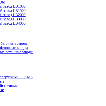
оды
й завод LB1000
й завод LB1500
й завод LB2000
й завод LB3000
й завод LB4000
бетонные заводы
бетонные заводы
ые бетонные заводы
е погрузчики SOCMA
ные
яйственные
ые