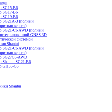
ntui
р SG15-B6
р SG17-B6
р SG19-B6
р SG21А-3 (полный
аритная версия)
ер SG21-C6 AWD (полный
 интегрированной GNSS 3D
атической системой
ия Shantui
ер SG21-C6 AWD (полный
аритная версия)
ер SG27C6-AWD
р Shantui SG21-B6
р GH36-C6
ики Shantui