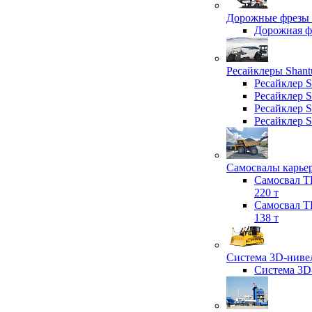
Дорожные фрезы 
Дорожная 
Ресайклеры Shant
Ресайклер 
Ресайклер 
Ресайклер 
Ресайклер 
Самосвалы карьер
Самосвал T
220 т
Самосвал T
138 т
Система 3D-нивел
Система 3D