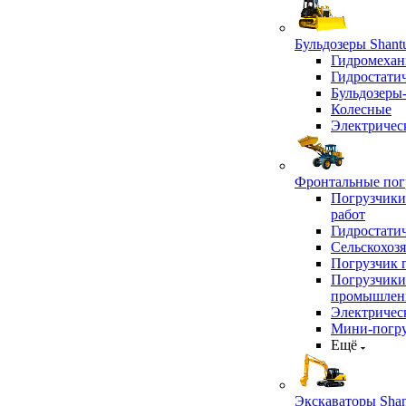
Бульдозеры Shant
Гидромехан
Гидростати
Бульдозеры
Колесные
Электричес
Фронтальные погр
Погрузчики
работ
Гидростати
Сельскохоз
Погрузчик 
Погрузчики
промышлен
Электричес
Мини-погр
Ещё
Экскаваторы Shan