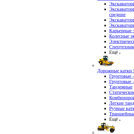
Экскаватор
Экскаватор
средние
Экскаватор
Экскаватор
Карьерные 
Колесные эк
Электричес
Спецтехник
Ещё
Дорожные катки S
Грунтовые 
Грунтовые 
Тандемные
Статически
Комбиниров
Легкие тан
Ручные кат
Траншейные
Ещё