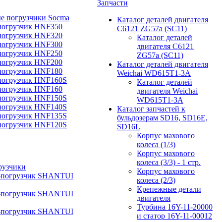
Запчасти
е погрузчики Socma
Каталог деталей двигателя
погрузчик HNF350
C6121 ZG57a (SC11)
погрузчик HNF320
Каталог деталей
погрузчик HNF300
двигателя C6121
погрузчик HNF250
ZG57a (SC11)
погрузчик HNF200
Каталог деталей двигателя
погрузчик HNF180
Weichai WD615T1-3A
погрузчик HNF160S
Каталог деталей
погрузчик HNF160
двигателя Weichai
погрузчик HNF150S
WD615T1-3A
погрузчик HNF140S
Каталог запчастей к
погрузчик HNF135S
бульдозерам SD16, SD16E,
погрузчик HNF120S
SD16L
Корпус махового
колеса (1/3)
Корпус махового
колеса (3/3) - 1 стр.
рузчики
Корпус махового
-погрузчик SHANTUI
колеса (2/3)
Крепежные детали
-погрузчик SHANTUI
двигателя
Турбина 16Y-11-20000
-погрузчик SHANTUI
и статор 16Y-11-00012