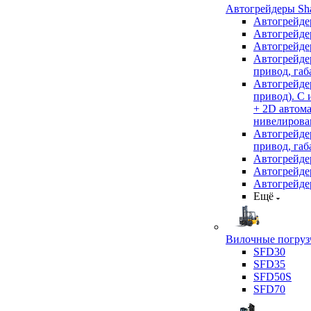
Автогрейдеры Sha
Автогрейде
Автогрейде
Автогрейде
Автогрейде
привод, габ
Автогрейд
привод). С
+ 2D автом
нивелирован
Автогрейд
привод, габ
Автогрейд
Автогрейде
Автогрейде
Ещё
Вилочные погрузч
SFD30
SFD35
SFD50S
SFD70