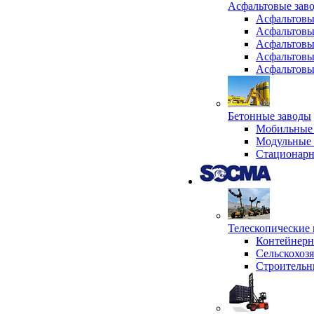
Асфальтовые зав
Асфальтовы
Асфальтовы
Асфальтовы
Асфальтовы
Асфальтовы
Бетонные заводы
Мобильные 
Модульные 
Стационарн
Телескопически
Контейнер
Сельскохоз
Строительн