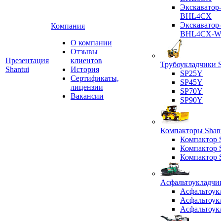
Экскаватор
BHL4CX
Экскаватор
Компания
BHL4CX-
О компании
Отзывы
Презентация
клиентов
Трубоукладчики S
Shantui
История
SP25Y
Сертификаты,
SP45Y
лицензии
SP70Y
Вакансии
SP90Y
Компакторы Shant
Компактор
Компактор
Компактор
Асфальтоукладчик
Асфальтоук
Асфальтоук
Асфальтоук