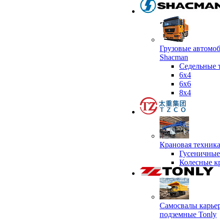
Грузовые автомо
Shacman
Седельные 
6х4
6x6
8x4
Крановая техник
Гусеничные
Колесные к
Самосвалы карье
подземные Tonly