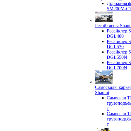
Дорожная ф
SM200M-C
Ресайклеры Shant
Ресайклер S
DGL480
Ресайклер S
DGL530
Ресайклер S
DGL550N
Ресайклер S
DGL700N
Самосвалы карье
Shantui
Самосвал T
грузоподъё
т
Самосвал T
грузоподъё
т