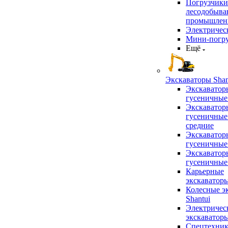
Погрузчики
лесодобыв
промышлен
Электричес
Мини-погр
Ещё
Экскаваторы Shan
Экскаватор
гусеничные
Экскаватор
гусеничные
средние
Экскаватор
гусеничные
Экскаватор
гусеничные
Карьерные
экскаватор
Колесные э
Shantui
Электричес
экскаватор
Спецтехник