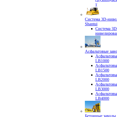
т
Система 3D-ниве
Shantui
Система 3D
нивелирова
Асфальтовые зав
Асфальтовы
LB1000
Асфальтовы
LB1500
Асфальтовы
LB2000
Асфальтовы
LB3000
Асфальтовы
LB4000
Бетонные заводы