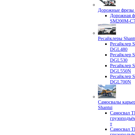
Дорожные фрезы 
Дорожная ф
SM200M-C
Ресайклеры Shant
Ресайклер S
DGL480
Ресайклер S
DGL530
Ресайклер S
DGL550N
Ресайклер S
DGL700N
Самосвалы карье
Shantui
Самосвал T
грузоподъё
т
Самосвал T
грузоподъё