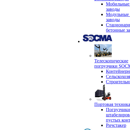
Мобильные
заводы
Модульные 
заводы
Стационар
бетонные з
Телескопические
погрузчики SO
Контейнер
Сельскохоз
Строительн
Портовая техни
Погрузчики
штабелиров
пустых кон
Ричстакер