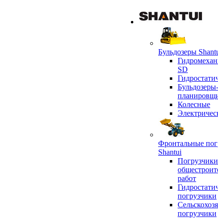
Бульдозеры Shant
Гидромехан
SD
Гидростати
Бульдозеры
планировщ
Колесные
Электричес
Фронтальные пог
Shantui
Погрузчики
общестроит
работ
Гидростати
погрузчики
Сельскохоз
погрузчики