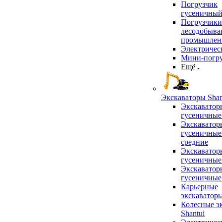
Погрузчик
гусеничны
Погрузчики
лесодобыв
промышлен
Электричес
Мини-погр
Ещё
Экскаваторы Shan
Экскаватор
гусеничные
Экскаватор
гусеничные
средние
Экскаватор
гусеничные
Экскаватор
гусеничные
Карьерные
экскаватор
Колесные э
Shantui