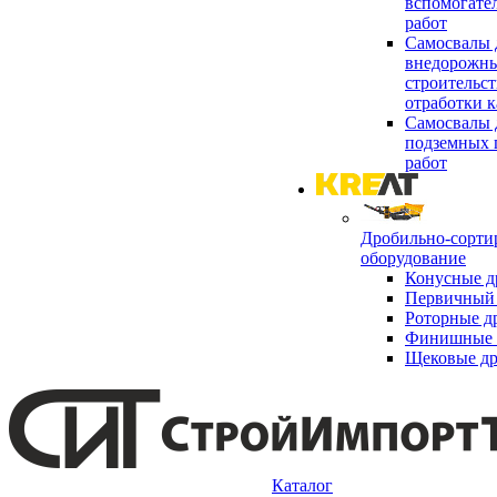
вспомогате
работ
Самосвалы 
внедорожны
строительст
отработки к
Самосвалы 
подземных 
работ
Дробильно-сорти
оборудование
Конусные д
Первичный 
Роторные д
Финишные 
Щековые д
Каталог