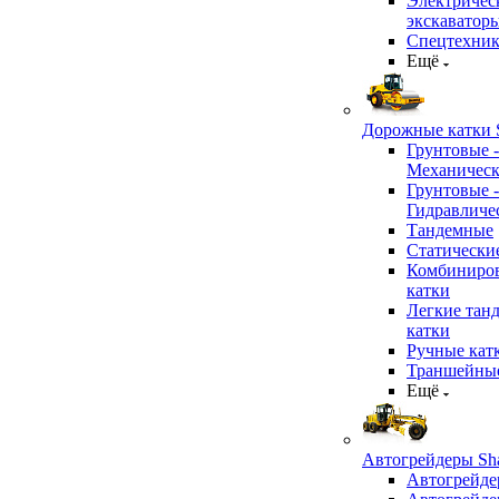
Электричес
экскаватор
Спецтехник
Ещё
Дорожные катки S
Грунтовые -
Механичес
Грунтовые -
Гидравличе
Тандемные
Статически
Комбиниро
катки
Легкие тан
катки
Ручные кат
Траншейные
Ещё
Автогрейдеры Sha
Автогрейде