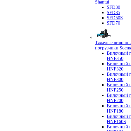
Shantui
SFD30
SFD35
SFD50S
SFD70
Тяжелые вилочн
погрузчики Socm
Вилочный п
HNF350
Вилочный п
HNF320
Вилочный п
HNF300
Вилочный п
HNF250
Вилочный п
HNF200
Вилочный п
HNF180
Вилочный п
HNF160S
Вилочный п