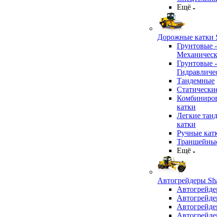
Ещё
Дорожные катки S
Грунтовые -
Механичес
Грунтовые -
Гидравличе
Тандемные
Статически
Комбиниро
катки
Легкие тан
катки
Ручные кат
Траншейные
Ещё
Автогрейдеры Sha
Автогрейде
Автогрейде
Автогрейде
Автогрейде