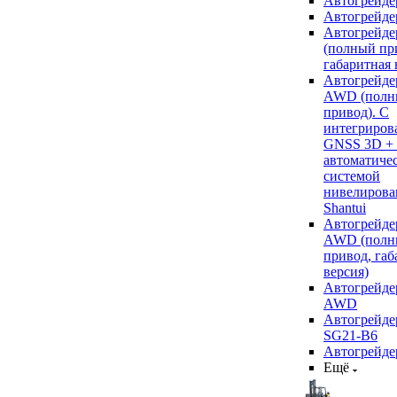
Автогрейде
Автогрейде
Автогрейде
(полный пр
габаритная 
Автогрейде
AWD (полн
привод). С
интегриров
GNSS 3D +
автоматиче
системой
нивелирова
Shantui
Автогрейде
AWD (полн
привод, габ
версия)
Автогрейде
AWD
Автогрейдер
SG21-B6
Автогрейде
Ещё