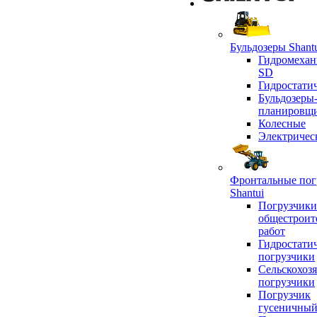
Бульдозеры Shant
Гидромехан
SD
Гидростати
Бульдозеры
планировщ
Колесные
Электричес
Фронтальные пог
Shantui
Погрузчики
общестроит
работ
Гидростати
погрузчики
Сельскохоз
погрузчики
Погрузчик
гусеничны