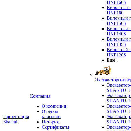
HNF160S
Вилочный п
HNF160
Вилочный п
HNF150S
Вилочный п
HNF140S
Вилочный п
HNF135S
Вилочный п
HNF120S
Ещё
Экскаваторы-пог
Экскаватор
SHANTUI B
Экскаватор
Компания
SHANTUI 
О компании
Экскаватор
Отзывы
SHANTUI 
Презентация
клиентов
Экскаватор
Shantui
История
SHANTUI 
Сертификаты,
Экскаватор