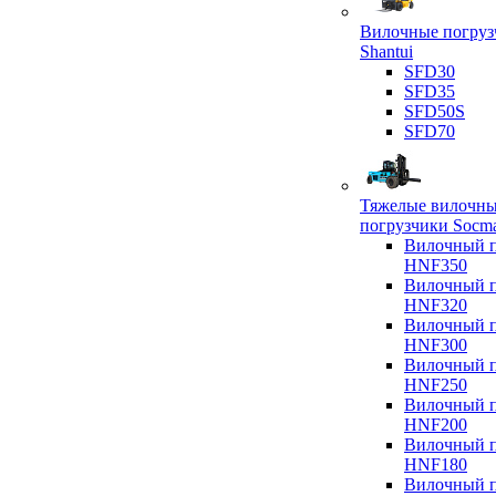
Вилочные погруз
Shantui
SFD30
SFD35
SFD50S
SFD70
Тяжелые вилочн
погрузчики Socm
Вилочный п
HNF350
Вилочный п
HNF320
Вилочный п
HNF300
Вилочный п
HNF250
Вилочный п
HNF200
Вилочный п
HNF180
Вилочный п