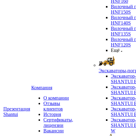
HNF160
Вилочный п
HNF150S
Вилочный п
HNF140S
Вилочный п
HNF135S
Вилочный п
HNF120S
Ещё
Экскаваторы-пог
Экскаватор
SHANTUI B
Экскаватор
Компания
SHANTUI 
О компании
Экскаватор
Отзывы
SHANTUI 
Презентация
клиентов
Экскаватор
Shantui
История
SHANTUI 
Сертификаты,
Экскаватор
лицензии
SHANTUI 
Вакансии
W