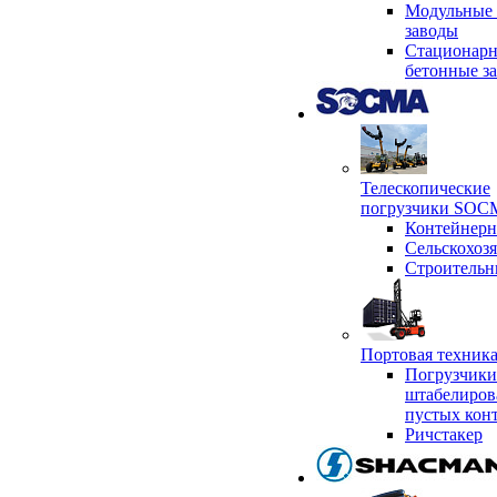
Модульные 
заводы
Стационар
бетонные з
Телескопические
погрузчики SO
Контейнер
Сельскохоз
Строительн
Портовая техни
Погрузчики
штабелиров
пустых кон
Ричстакер