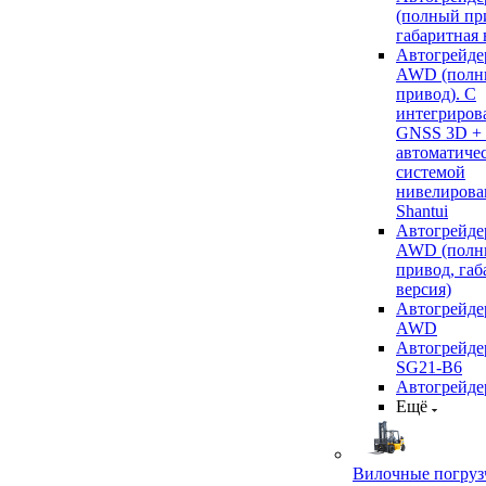
(полный пр
габаритная 
Автогрейде
AWD (полн
привод). С
интегриров
GNSS 3D +
автоматиче
системой
нивелирова
Shantui
Автогрейде
AWD (полн
привод, габ
версия)
Автогрейде
AWD
Автогрейдер
SG21-B6
Автогрейде
Ещё
Вилочные погруз