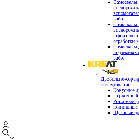
Самосвалы
внедорожны
вспомогате
работ
Самосвалы 
внедорожны
строительст
отработки к
Самосвалы 
подземных 
работ
Дробильно-сорти
оборудование
Конусные д
Первичный 
Роторные д
Финишные 
Щековые д