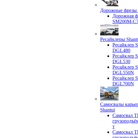
Дорожные фрезы 
Дорожная ф
SM200M-C
Ресайклеры Shant
Ресайклер S
DGL480
Ресайклер S
DGL530
Ресайклер S
DGL550N
Ресайклер S
DGL700N
Самосвалы карье
Shantui
Самосвал T
грузоподъё
т
Самосвал T
грузоподъё