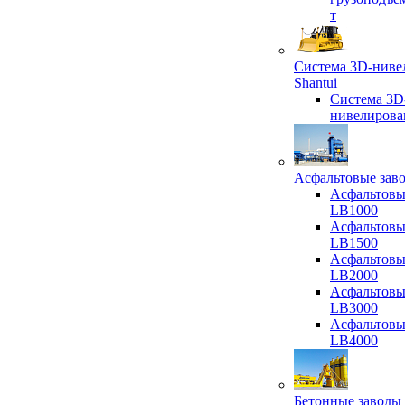
т
Система 3D-ниве
Shantui
Система 3D
нивелирова
Асфальтовые зав
Асфальтовы
LB1000
Асфальтовы
LB1500
Асфальтовы
LB2000
Асфальтовы
LB3000
Асфальтовы
LB4000
Бетонные заводы