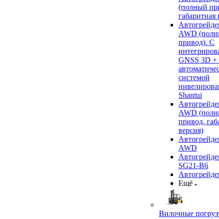
(полный пр
габаритная 
Автогрейде
AWD (полн
привод). С
интегриров
GNSS 3D +
автоматиче
системой
нивелирова
Shantui
Автогрейде
AWD (полн
привод, габ
версия)
Автогрейде
AWD
Автогрейдер
SG21-B6
Автогрейде
Ещё
Вилочные погруз