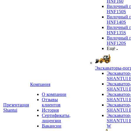
HNF160
Вилочный п
HNF150S
Вилочный п
HNF140S
Вилочный п
HNF135S
Вилочный п
HNF120S
Ещё
Экскаваторы-пог
Экскаватор
SHANTUI B
Экскаватор
Компания
SHANTUI 
О компании
Экскаватор
Отзывы
SHANTUI 
Презентация
клиентов
Экскаватор
Shantui
История
SHANTUI 
Сертификаты,
Экскаватор
лицензии
SHANTUI 
Вакансии
W