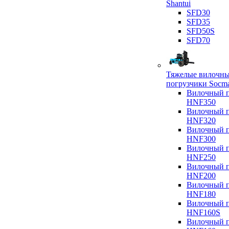
Shantui
SFD30
SFD35
SFD50S
SFD70
Тяжелые вилочн
погрузчики Socm
Вилочный п
HNF350
Вилочный п
HNF320
Вилочный п
HNF300
Вилочный п
HNF250
Вилочный п
HNF200
Вилочный п
HNF180
Вилочный п
HNF160S
Вилочный п