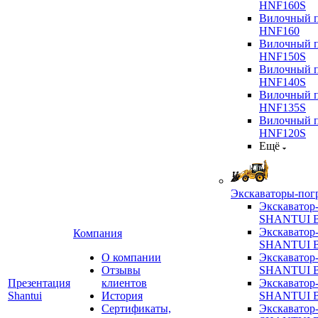
HNF160S
Вилочный п
HNF160
Вилочный п
HNF150S
Вилочный п
HNF140S
Вилочный п
HNF135S
Вилочный п
HNF120S
Ещё
Экскаваторы-пог
Экскаватор
SHANTUI B
Экскаватор
Компания
SHANTUI 
О компании
Экскаватор
Отзывы
SHANTUI 
Презентация
клиентов
Экскаватор
Shantui
История
SHANTUI 
Сертификаты,
Экскаватор