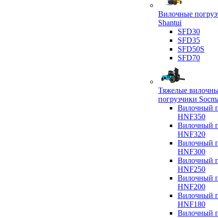
Вилочные погруз
Shantui
SFD30
SFD35
SFD50S
SFD70
Тяжелые вилочн
погрузчики Socm
Вилочный п
HNF350
Вилочный п
HNF320
Вилочный п
HNF300
Вилочный п
HNF250
Вилочный п
HNF200
Вилочный п
HNF180
Вилочный п