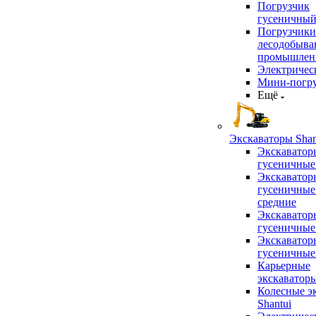
Погрузчик
гусеничны
Погрузчики
лесодобыв
промышлен
Электричес
Мини-погр
Ещё
Экскаваторы Shan
Экскаватор
гусеничные
Экскаватор
гусеничные
средние
Экскаватор
гусеничные
Экскаватор
гусеничные
Карьерные
экскаватор
Колесные э
Shantui