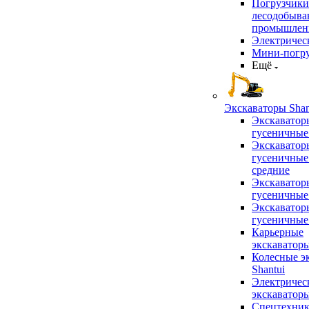
Погрузчики
лесодобыв
промышлен
Электричес
Мини-погр
Ещё
Экскаваторы Shan
Экскаватор
гусеничные
Экскаватор
гусеничные
средние
Экскаватор
гусеничные
Экскаватор
гусеничные
Карьерные
экскаватор
Колесные э
Shantui
Электричес
экскаватор
Спецтехник