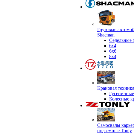
Грузовые автомо
Shacman
Седельные 
6х4
6x6
8x4
Крановая техник
Гусеничные
Колесные к
Самосвалы карье
подземные Tonly