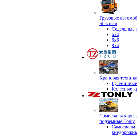
Грузовые автомо
Shacman
Седельные 
6х4
6x6
8x4
Крановая техник
Гусеничные
Колесные к
Самосвалы карье
подземные Tonly
Самосвалы
внедорожны