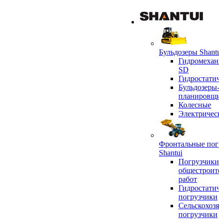
Бульдозеры Shant
Гидромехан
SD
Гидростати
Бульдозеры
планировщ
Колесные
Электричес
Фронтальные пог
Shantui
Погрузчики
общестроит
работ
Гидростати
погрузчики
Сельскохоз
погрузчики