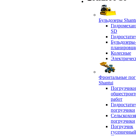
Бульдозеры Shant
Гидромехан
SD
Гидростати
Бульдозеры
планировщ
Колесные
Электричес
Фронтальные пог
Shantui
Погрузчики
общестроит
работ
Гидростати
погрузчики
Сельскохоз
погрузчики
Погрузчик
гусеничны