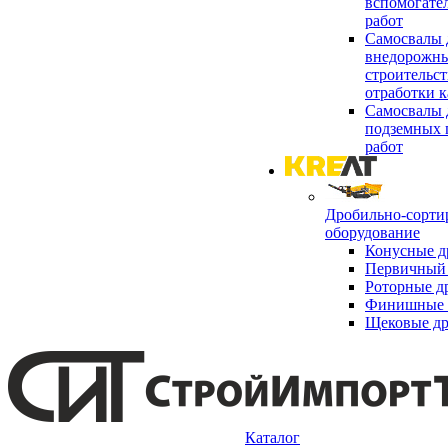
вспомогате
работ
Самосвалы 
внедорожны
строительст
отработки к
Самосвалы 
подземных 
работ
Дробильно-сорти
оборудование
Конусные д
Первичный 
Роторные д
Финишные 
Щековые д
Каталог