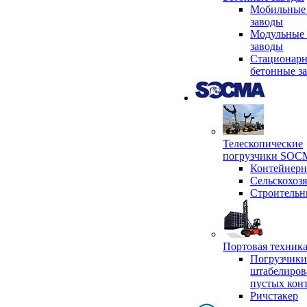
Мобильные
заводы
Модульные 
заводы
Стационар
бетонные з
Телескопические
погрузчики SO
Контейнер
Сельскохоз
Строительн
Портовая техни
Погрузчики
штабелиров
пустых кон
Ричстакер