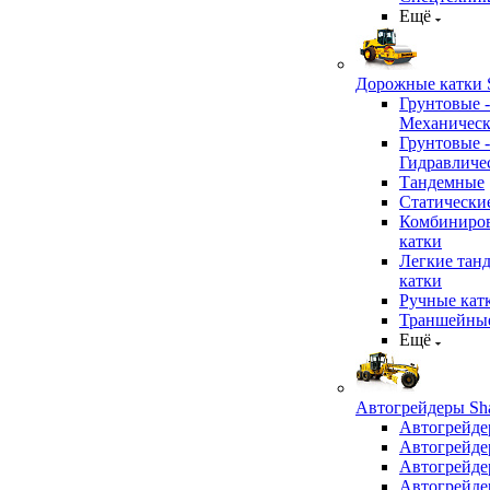
Ещё
Дорожные катки S
Грунтовые -
Механичес
Грунтовые -
Гидравличе
Тандемные
Статически
Комбиниро
катки
Легкие тан
катки
Ручные кат
Траншейные
Ещё
Автогрейдеры Sha
Автогрейде
Автогрейде
Автогрейде
Автогрейде