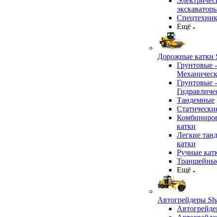
Электричес
экскаватор
Спецтехник
Ещё
Дорожные катки S
Грунтовые -
Механичес
Грунтовые -
Гидравличе
Тандемные
Статически
Комбиниро
катки
Легкие тан
катки
Ручные кат
Траншейные
Ещё
Автогрейдеры Sha
Автогрейде