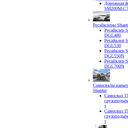
Дорожная ф
SM200M-C
Ресайклеры Shant
Ресайклер S
DGL480
Ресайклер S
DGL530
Ресайклер S
DGL550N
Ресайклер S
DGL700N
Самосвалы карье
Shantui
Самосвал T
грузоподъё
т
Самосвал T
грузоподъё
т