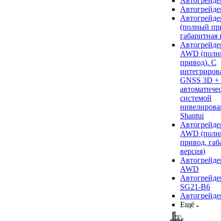
Автогрейде
Автогрейде
Автогрейде
(полный пр
габаритная 
Автогрейде
AWD (полн
привод). С
интегриров
GNSS 3D +
автоматиче
системой
нивелирова
Shantui
Автогрейде
AWD (полн
привод, габ
версия)
Автогрейде
AWD
Автогрейдер
SG21-B6
Автогрейде
Ещё