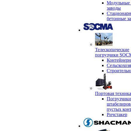
Модульные 
заводы
Стационар
бетонные з
Телескопические
погрузчики SO
Контейнер
Сельскохоз
Строительн
Портовая техни
Погрузчики
штабелиров
пустых кон
Ричстакер