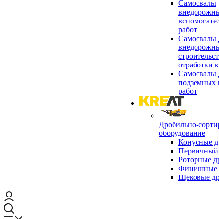
Самосвалы
внедорожны
вспомогате
работ
Самосвалы 
внедорожны
строительст
отработки к
Самосвалы 
подземных 
работ
Дробильно-сорти
оборудование
Конусные д
Первичный 
Роторные д
Финишные 
Щековые д