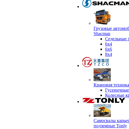
Грузовые автомо
Shacman
Седельные 
6х4
6x6
8x4
Крановая техник
Гусеничные
Колесные к
Самосвалы карье
подземные Tonly