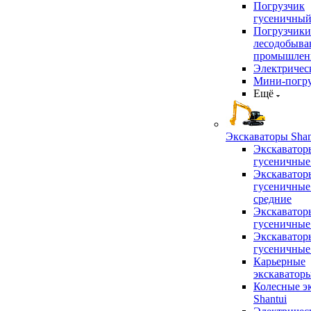
Погрузчик
гусеничны
Погрузчики
лесодобыв
промышлен
Электричес
Мини-погр
Ещё
Экскаваторы Shan
Экскаватор
гусеничные
Экскаватор
гусеничные
средние
Экскаватор
гусеничные
Экскаватор
гусеничные
Карьерные
экскаватор
Колесные э
Shantui