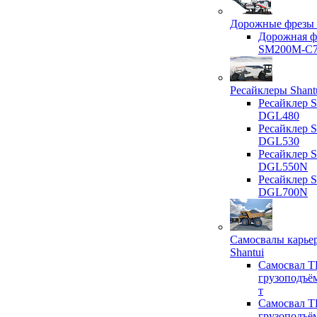
Дорожные фрезы 
Дорожная ф
SM200M-C
Ресайклеры Shant
Ресайклер S
DGL480
Ресайклер S
DGL530
Ресайклер S
DGL550N
Ресайклер S
DGL700N
Самосвалы карье
Shantui
Самосвал T
грузоподъё
т
Самосвал T
грузоподъё