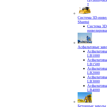
т
Система 3D-ниве
Shantui
Система 3D
нивелирова
Асфальтовые зав
Асфальтовы
LB1000
Асфальтовы
LB1500
Асфальтовы
LB2000
Асфальтовы
LB3000
Асфальтовы
LB4000
Бетонные заводы