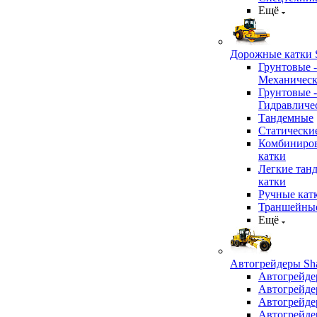
Ещё
Дорожные катки S
Грунтовые -
Механичес
Грунтовые -
Гидравличе
Тандемные
Статически
Комбиниро
катки
Легкие тан
катки
Ручные кат
Траншейные
Ещё
Автогрейдеры Sha
Автогрейде
Автогрейде
Автогрейде
Автогрейде