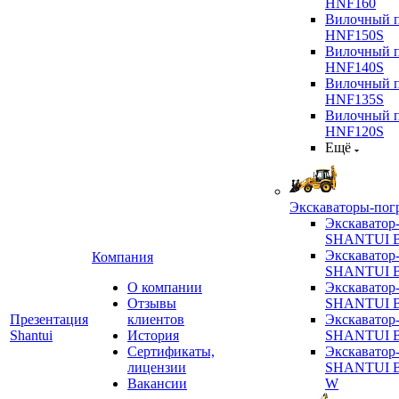
HNF160
Вилочный п
HNF150S
Вилочный п
HNF140S
Вилочный п
HNF135S
Вилочный п
HNF120S
Ещё
Экскаваторы-пог
Экскаватор
SHANTUI B
Экскаватор
Компания
SHANTUI 
О компании
Экскаватор
Отзывы
SHANTUI 
Презентация
клиентов
Экскаватор
Shantui
История
SHANTUI 
Сертификаты,
Экскаватор
лицензии
SHANTUI 
Вакансии
W