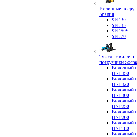
Вилочные погруз
Shantui
SFD30
SFD35
SFD50S
SFD70
Тяжелые вилочн
погрузчики Socm
Вилочный п
HNF350
Вилочный п
HNF320
Вилочный п
HNF300
Вилочный п
HNF250
Вилочный п
HNF200
Вилочный п
HNF180
Вилочный п