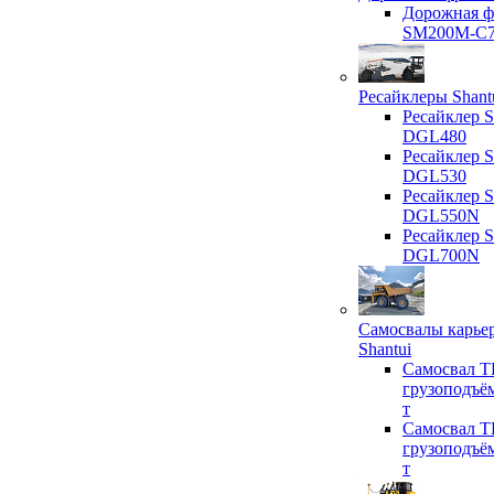
Дорожная ф
SM200M-C
Ресайклеры Shant
Ресайклер S
DGL480
Ресайклер S
DGL530
Ресайклер S
DGL550N
Ресайклер S
DGL700N
Самосвалы карье
Shantui
Самосвал T
грузоподъё
т
Самосвал T
грузоподъё
т