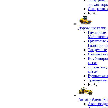
Электричес
экскаватор
Спецтехник
Ещё
Дорожные катки S
Грунтовые -
Механичес
Грунтовые -
Гидравличе
Тандемные
Статически
Комбиниро
катки
Легкие тан
катки
Ручные кат
Траншейные
Ещё
Автогрейдеры Sha
Автогрейде