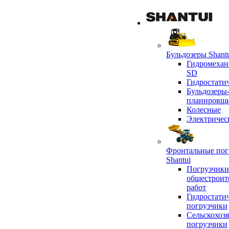
Бульдозеры Shant
Гидромехан
SD
Гидростати
Бульдозеры
планировщ
Колесные
Электричес
Фронтальные пог
Shantui
Погрузчики
общестроит
работ
Гидростати
погрузчики
Сельскохоз
погрузчики