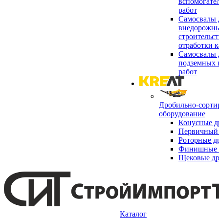
вспомогате
работ
Самосвалы 
внедорожны
строительст
отработки к
Самосвалы 
подземных 
работ
Дробильно-сорти
оборудование
Конусные д
Первичный 
Роторные д
Финишные 
Щековые д
Каталог