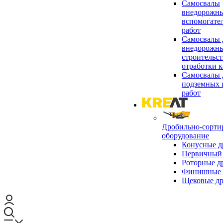
Самосвалы
внедорожны
вспомогате
работ
Самосвалы 
внедорожны
строительст
отработки к
Самосвалы 
подземных 
работ
Дробильно-сорти
оборудование
Конусные д
Первичный 
Роторные д
Финишные 
Щековые д