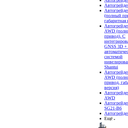
Автогрейде
Автогрейде
Автогрейде
(полный пр
габаритная 
Автогрейде
AWD (полн
привод). С
интегриров
GNSS 3D +
автоматиче
системой
нивелирова
Shantui
Автогрейде
AWD (полн
привод, габ
версия)
Автогрейде
AWD
Автогрейдер
SG21-B6
Автогрейде
Ещё