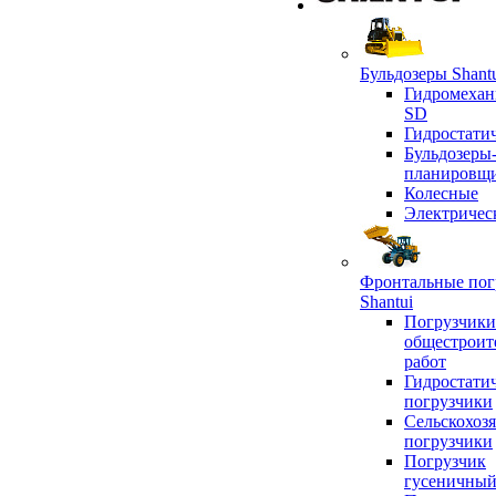
Бульдозеры Shant
Гидромехан
SD
Гидростати
Бульдозеры
планировщ
Колесные
Электричес
Фронтальные пог
Shantui
Погрузчики
общестроит
работ
Гидростати
погрузчики
Сельскохоз
погрузчики
Погрузчик
гусеничны