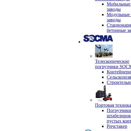
Мобильные
заводы
Модульные 
заводы
Стационар
бетонные з
Телескопические
погрузчики SO
Контейнер
Сельскохоз
Строительн
Портовая техни
Погрузчики
штабелиров
пустых кон
Ричстакер