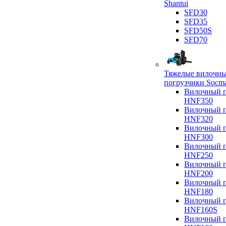
Shantui
SFD30
SFD35
SFD50S
SFD70
Тяжелые вилочн
погрузчики Socm
Вилочный п
HNF350
Вилочный п
HNF320
Вилочный п
HNF300
Вилочный п
HNF250
Вилочный п
HNF200
Вилочный п
HNF180
Вилочный п
HNF160S
Вилочный п