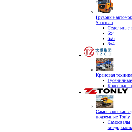
Грузовые автомо
Shacman
Седельные 
6х4
6x6
8x4
Крановая техник
Гусеничные
Колесные к
Самосвалы карье
подземные Tonly
Самосвалы
внедорожны