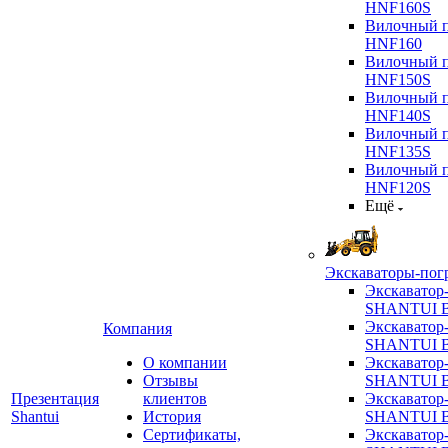
HNF160S
Вилочный п
HNF160
Вилочный п
HNF150S
Вилочный п
HNF140S
Вилочный п
HNF135S
Вилочный п
HNF120S
Ещё
Экскаваторы-пог
Экскаватор
SHANTUI B
Экскаватор
Компания
SHANTUI 
О компании
Экскаватор
Отзывы
SHANTUI 
Презентация
клиентов
Экскаватор
Shantui
История
SHANTUI 
Сертификаты,
Экскаватор