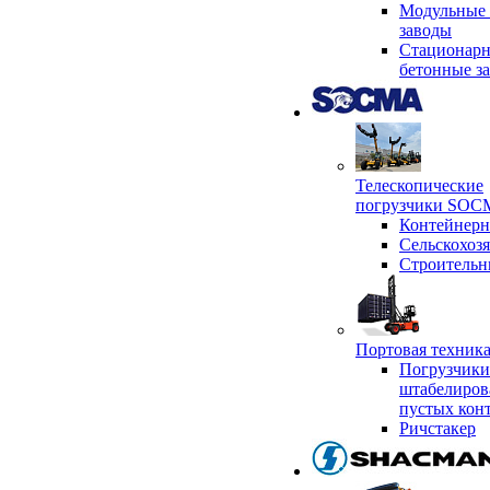
Модульные 
заводы
Стационар
бетонные з
Телескопические
погрузчики SO
Контейнер
Сельскохоз
Строительн
Портовая техни
Погрузчики
штабелиров
пустых кон
Ричстакер