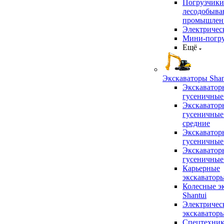
Погрузчики
лесодобыв
промышлен
Электричес
Мини-погр
Ещё
Экскаваторы Shan
Экскаватор
гусеничные
Экскаватор
гусеничные
средние
Экскаватор
гусеничные
Экскаватор
гусеничные
Карьерные
экскаватор
Колесные э
Shantui
Электричес
экскаватор
Спецтехник