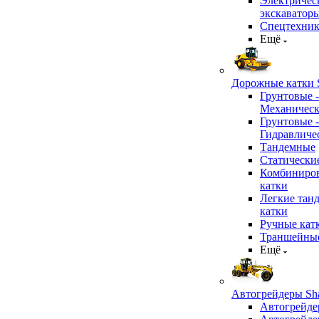
Электричес
экскаватор
Спецтехник
Ещё
Дорожные катки S
Грунтовые -
Механичес
Грунтовые -
Гидравличе
Тандемные
Статически
Комбиниро
катки
Легкие тан
катки
Ручные кат
Траншейные
Ещё
Автогрейдеры Sha
Автогрейде