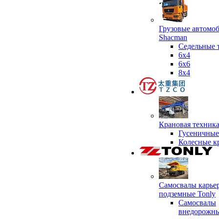
Грузовые автомо
Shacman
Седельные 
6х4
6x6
8x4
Крановая техник
Гусеничные
Колесные к
Самосвалы карье
подземные Tonly
Самосвалы
внедорожны