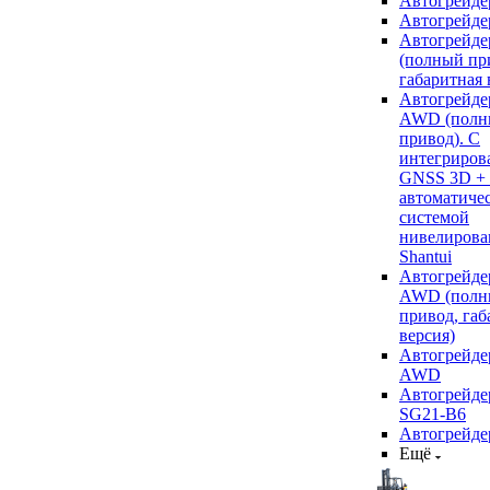
Автогрейде
Автогрейде
Автогрейде
(полный пр
габаритная 
Автогрейде
AWD (полн
привод). С
интегриров
GNSS 3D +
автоматиче
системой
нивелирова
Shantui
Автогрейде
AWD (полн
привод, габ
версия)
Автогрейде
AWD
Автогрейдер
SG21-B6
Автогрейде
Ещё