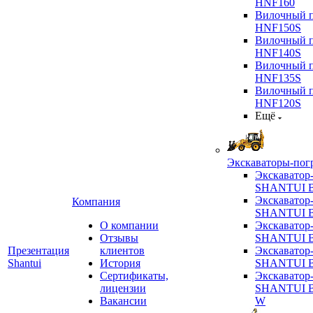
HNF160
Вилочный п
HNF150S
Вилочный п
HNF140S
Вилочный п
HNF135S
Вилочный п
HNF120S
Ещё
Экскаваторы-пог
Экскаватор
SHANTUI B
Экскаватор
Компания
SHANTUI 
О компании
Экскаватор
Отзывы
SHANTUI 
Презентация
клиентов
Экскаватор
Shantui
История
SHANTUI 
Сертификаты,
Экскаватор
лицензии
SHANTUI 
Вакансии
W