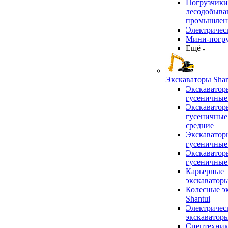
Погрузчики
лесодобыв
промышлен
Электричес
Мини-погр
Ещё
Экскаваторы Shan
Экскаватор
гусеничные
Экскаватор
гусеничные
средние
Экскаватор
гусеничные
Экскаватор
гусеничные
Карьерные
экскаватор
Колесные э
Shantui
Электричес
экскаватор
Спецтехник