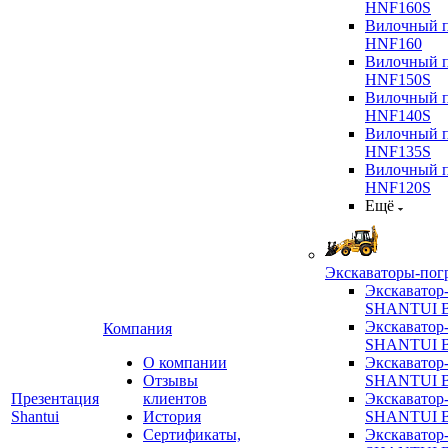
HNF160S
Вилочный п
HNF160
Вилочный п
HNF150S
Вилочный п
HNF140S
Вилочный п
HNF135S
Вилочный п
HNF120S
Ещё
Экскаваторы-пог
Экскаватор
SHANTUI B
Экскаватор
Компания
SHANTUI 
О компании
Экскаватор
Отзывы
SHANTUI 
Презентация
клиентов
Экскаватор
Shantui
История
SHANTUI 
Сертификаты,
Экскаватор