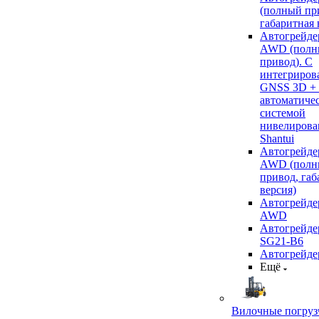
(полный пр
габаритная 
Автогрейде
AWD (полн
привод). С
интегриров
GNSS 3D +
автоматиче
системой
нивелирова
Shantui
Автогрейде
AWD (полн
привод, габ
версия)
Автогрейде
AWD
Автогрейдер
SG21-B6
Автогрейде
Ещё
Вилочные погруз