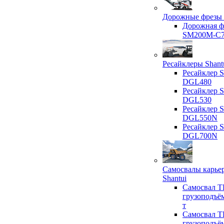
Дорожные фрезы 
Дорожная ф
SM200M-C
Ресайклеры Shant
Ресайклер S
DGL480
Ресайклер S
DGL530
Ресайклер S
DGL550N
Ресайклер S
DGL700N
Самосвалы карье
Shantui
Самосвал T
грузоподъё
т
Самосвал T
грузоподъё