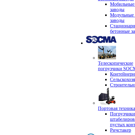
Мобильные
заводы
Модульные 
заводы
Стационар
бетонные з
Телескопические
погрузчики SO
Контейнер
Сельскохоз
Строительн
Портовая техни
Погрузчики
штабелиров
пустых кон
Ричстакер