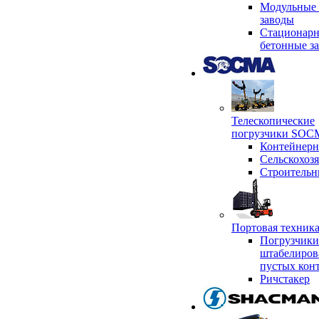
Модульные 
заводы
Стационар
бетонные з
Телескопические
погрузчики SO
Контейнер
Сельскохоз
Строительн
Портовая техни
Погрузчики
штабелиров
пустых кон
Ричстакер