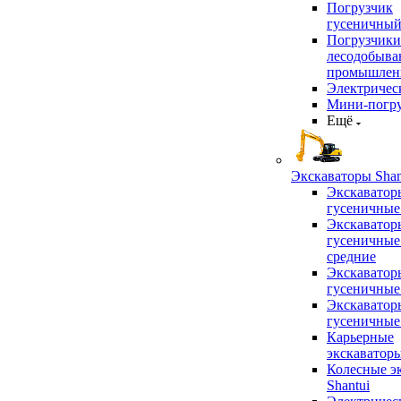
Погрузчик
гусеничны
Погрузчики
лесодобыв
промышлен
Электричес
Мини-погр
Ещё
Экскаваторы Shan
Экскаватор
гусеничные
Экскаватор
гусеничные
средние
Экскаватор
гусеничные
Экскаватор
гусеничные
Карьерные
экскаватор
Колесные э
Shantui