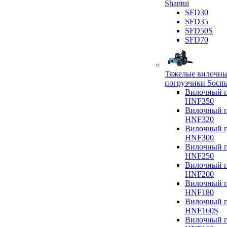
Shantui
SFD30
SFD35
SFD50S
SFD70
Тяжелые вилочн
погрузчики Socm
Вилочный п
HNF350
Вилочный п
HNF320
Вилочный п
HNF300
Вилочный п
HNF250
Вилочный п
HNF200
Вилочный п
HNF180
Вилочный п
HNF160S
Вилочный п