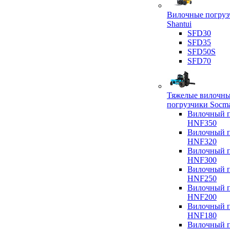
Вилочные погруз
Shantui
SFD30
SFD35
SFD50S
SFD70
Тяжелые вилочн
погрузчики Socm
Вилочный п
HNF350
Вилочный п
HNF320
Вилочный п
HNF300
Вилочный п
HNF250
Вилочный п
HNF200
Вилочный п
HNF180
Вилочный п