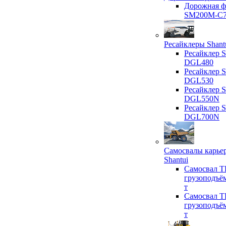
Дорожная ф
SM200M-C
Ресайклеры Shant
Ресайклер S
DGL480
Ресайклер S
DGL530
Ресайклер S
DGL550N
Ресайклер S
DGL700N
Самосвалы карье
Shantui
Самосвал T
грузоподъё
т
Самосвал T
грузоподъё
т