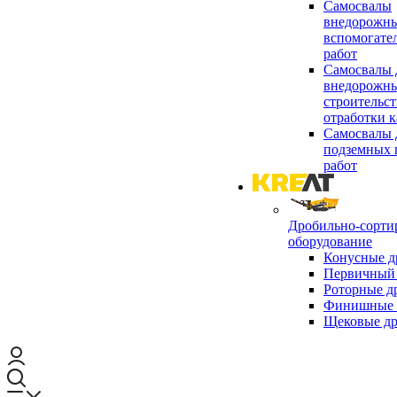
Самосвалы
внедорожны
вспомогате
работ
Самосвалы 
внедорожны
строительст
отработки к
Самосвалы 
подземных 
работ
Дробильно-сорти
оборудование
Конусные д
Первичный 
Роторные д
Финишные 
Щековые д