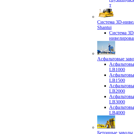
т
Система 3D-ниве
Shantui
Система 3D
нивелирова
Асфальтовые зав
Асфальтовы
LB1000
Асфальтовы
LB1500
Асфальтовы
LB2000
Асфальтовы
LB3000
Асфальтовы
LB4000
Бетонные заводы