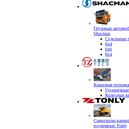
Грузовые автомо
Shacman
Седельные 
6х4
6x6
8x4
Крановая техник
Гусеничные
Колесные к
Самосвалы карье
подземные Tonly