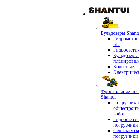
Бульдозеры Shant
Гидромехан
SD
Гидростати
Бульдозеры
планировщ
Колесные
Электричес
Фронтальные пог
Shantui
Погрузчики
общестроит
работ
Гидростати
погрузчики
Сельскохоз
погрузчики