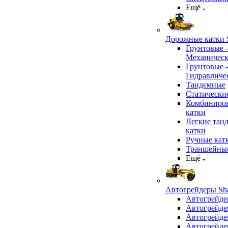
Ещё
Дорожные катки S
Грунтовые -
Механичес
Грунтовые -
Гидравличе
Тандемные
Статически
Комбиниро
катки
Легкие тан
катки
Ручные кат
Траншейные
Ещё
Автогрейдеры Sha
Автогрейде
Автогрейде
Автогрейде
Автогрейде