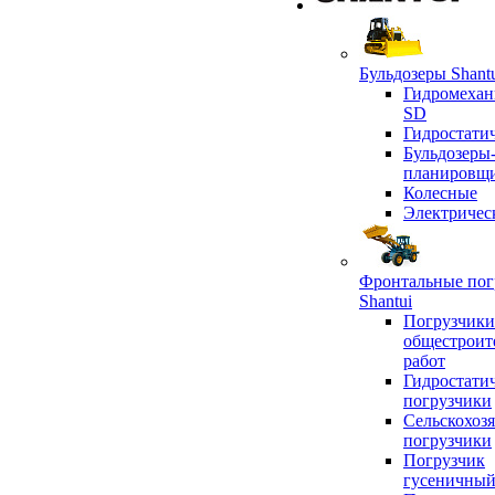
Бульдозеры Shant
Гидромехан
SD
Гидростати
Бульдозеры
планировщ
Колесные
Электричес
Фронтальные пог
Shantui
Погрузчики
общестроит
работ
Гидростати
погрузчики
Сельскохоз
погрузчики
Погрузчик
гусеничны