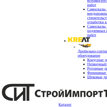
вспомогате
работ
Самосвалы 
внедорожны
строительст
отработки к
Самосвалы 
подземных 
работ
Дробильно-сорти
оборудование
Конусные д
Первичный 
Роторные д
Финишные 
Щековые д
Каталог