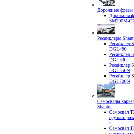
Дорожные фрезы 
Дорожная ф
SM200M-C
Ресайклеры Shant
Ресайклер S
DGL480
Ресайклер S
DGL530
Ресайклер S
DGL550N
Ресайклер S
DGL700N
Самосвалы карье
Shantui
Самосвал T
грузоподъё
т
Самосвал T
грузоподъё