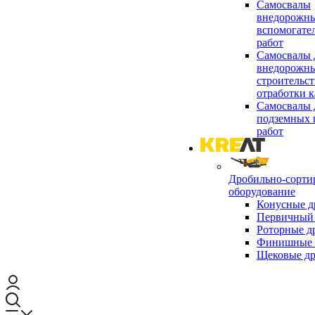
Самосвалы
внедорожны
вспомогате
работ
Самосвалы 
внедорожны
строительст
отработки к
Самосвалы 
подземных 
работ
Дробильно-сорти
оборудование
Конусные д
Первичный 
Роторные д
Финишные 
Щековые д