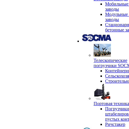
Мобильные
заводы
Модульные 
заводы
Стационар
бетонные з
Телескопические
погрузчики SO
Контейнер
Сельскохоз
Строительн
Портовая техни
Погрузчики
штабелиров
пустых кон
Ричстакер