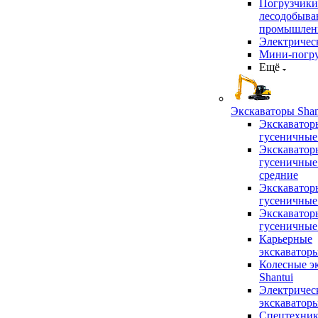
Погрузчики
лесодобыв
промышлен
Электричес
Мини-погр
Ещё
Экскаваторы Shan
Экскаватор
гусеничные
Экскаватор
гусеничные
средние
Экскаватор
гусеничные
Экскаватор
гусеничные
Карьерные
экскаватор
Колесные э
Shantui
Электричес
экскаватор
Спецтехник