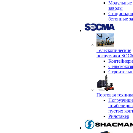
Модульные 
заводы
Стационар
бетонные з
Телескопические
погрузчики SO
Контейнер
Сельскохоз
Строительн
Портовая техни
Погрузчики
штабелиров
пустых кон
Ричстакер