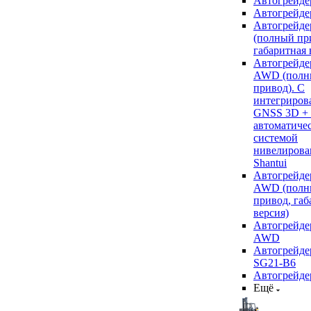
Автогрейде
Автогрейде
Автогрейде
(полный пр
габаритная 
Автогрейде
AWD (полн
привод). С
интегриров
GNSS 3D +
автоматиче
системой
нивелирова
Shantui
Автогрейде
AWD (полн
привод, габ
версия)
Автогрейде
AWD
Автогрейдер
SG21-B6
Автогрейде
Ещё