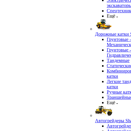
Электричес
экскаватор
Спецтехник
Ещё
Дорожные катки S
Грунтовые -
Механичес
Грунтовые -
Гидравличе
Тандемные
Статически
Комбиниро
катки
Легкие тан
катки
Ручные кат
Траншейные
Ещё
Автогрейдеры Sha
Автогрейде