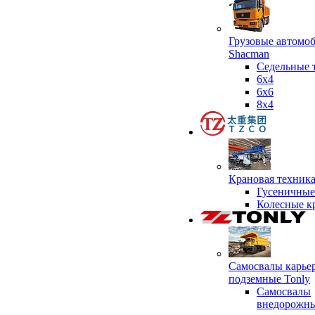
Грузовые автомо
Shacman
Седельные 
6х4
6x6
8x4
Крановая техник
Гусеничные
Колесные к
Самосвалы карье
подземные Tonly
Самосвалы
внедорожны