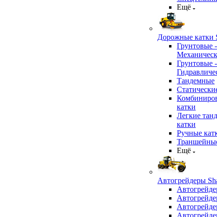
Ещё
Дорожные катки S
Грунтовые -
Механичес
Грунтовые -
Гидравличе
Тандемные
Статически
Комбиниро
катки
Легкие тан
катки
Ручные кат
Траншейные
Ещё
Автогрейдеры Sha
Автогрейде
Автогрейде
Автогрейде
Автогрейде