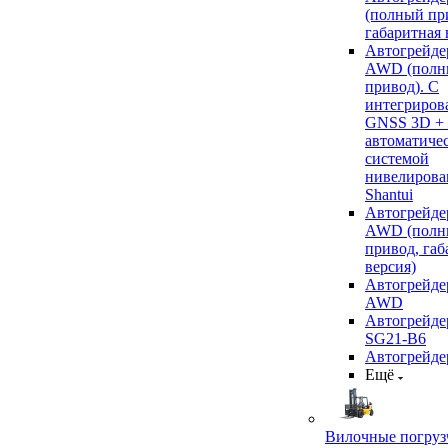
(полный пр
габаритная 
Автогрейде
AWD (полн
привод). С
интегриров
GNSS 3D +
автоматиче
системой
нивелирова
Shantui
Автогрейде
AWD (полн
привод, габ
версия)
Автогрейде
AWD
Автогрейдер
SG21-B6
Автогрейде
Ещё
Вилочные погруз