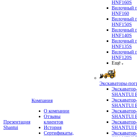
HNF160S
Вилочный п
HNF160
Вилочный п
HNF150S
Вилочный п
HNF140S
Вилочный п
HNF135S
Вилочный п
HNF120S
Ещё
Экскаваторы-пог
Экскаватор
SHANTUI B
Экскаватор
Компания
SHANTUI 
О компании
Экскаватор
Отзывы
SHANTUI 
Презентация
клиентов
Экскаватор
Shantui
История
SHANTUI 
Сертификаты,
Экскаватор