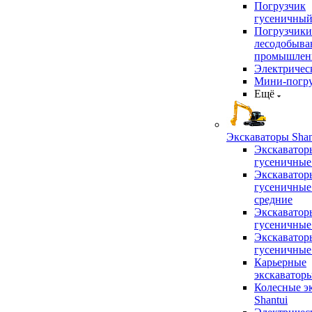
Погрузчик
гусеничны
Погрузчики
лесодобыв
промышлен
Электричес
Мини-погр
Ещё
Экскаваторы Shan
Экскаватор
гусеничные
Экскаватор
гусеничные
средние
Экскаватор
гусеничные
Экскаватор
гусеничные
Карьерные
экскаватор
Колесные э
Shantui