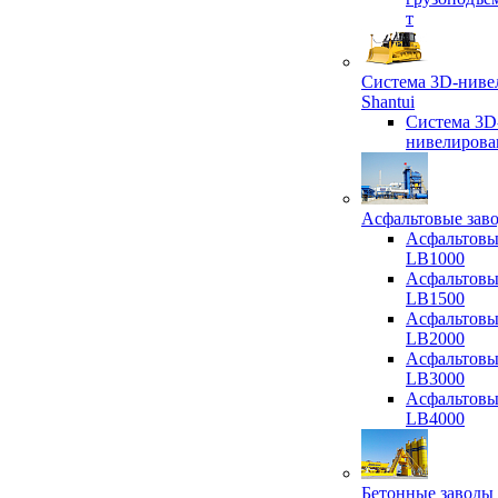
т
Система 3D-ниве
Shantui
Система 3D
нивелирова
Асфальтовые зав
Асфальтовы
LB1000
Асфальтовы
LB1500
Асфальтовы
LB2000
Асфальтовы
LB3000
Асфальтовы
LB4000
Бетонные заводы