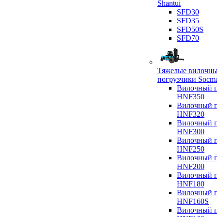
Shantui
SFD30
SFD35
SFD50S
SFD70
Тяжелые вилочн
погрузчики Socm
Вилочный п
HNF350
Вилочный п
HNF320
Вилочный п
HNF300
Вилочный п
HNF250
Вилочный п
HNF200
Вилочный п
HNF180
Вилочный п
HNF160S
Вилочный п