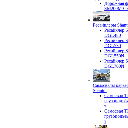
Дорожная ф
SM200M-C
Ресайклеры Shant
Ресайклер S
DGL480
Ресайклер S
DGL530
Ресайклер S
DGL550N
Ресайклер S
DGL700N
Самосвалы карье
Shantui
Самосвал T
грузоподъё
т
Самосвал T
грузоподъё
т