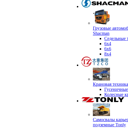
Грузовые автомо
Shacman
Седельные 
6х4
6x6
8x4
Крановая техник
Гусеничные
Колесные к
Самосвалы карье
подземные Tonly