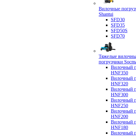
Вилочные погруз
Shantui
SFD30
SFD35
SFD50S
SFD70
Тяжелые вилочн
погрузчики Socm
Вилочный п
HNF350
Вилочный п
HNF320
Вилочный п
HNF300
Вилочный п
HNF250
Вилочный п
HNF200
Вилочный п
HNF180
Вилочный п