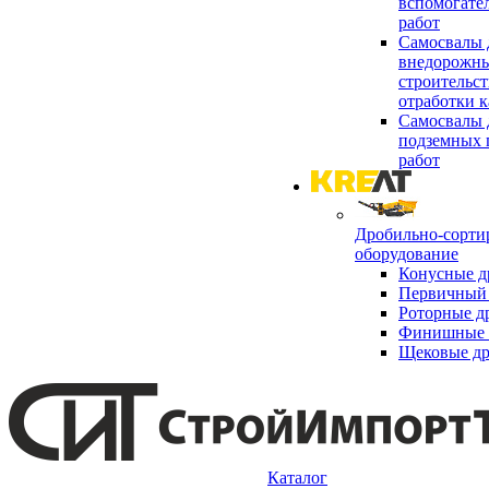
вспомогате
работ
Самосвалы 
внедорожны
строительст
отработки к
Самосвалы 
подземных 
работ
Дробильно-сорти
оборудование
Конусные д
Первичный 
Роторные д
Финишные 
Щековые д
Каталог