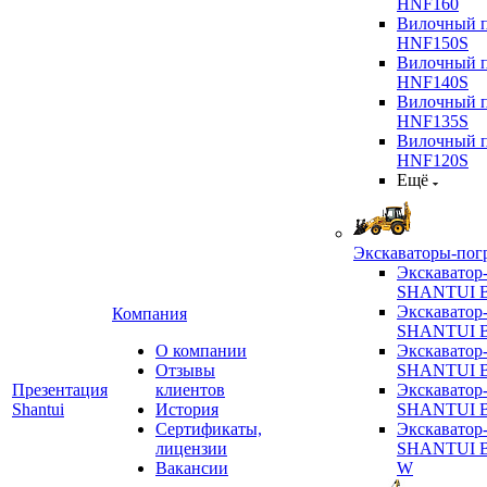
HNF160
Вилочный п
HNF150S
Вилочный п
HNF140S
Вилочный п
HNF135S
Вилочный п
HNF120S
Ещё
Экскаваторы-пог
Экскаватор
SHANTUI B
Экскаватор
Компания
SHANTUI 
О компании
Экскаватор
Отзывы
SHANTUI 
Презентация
клиентов
Экскаватор
Shantui
История
SHANTUI 
Сертификаты,
Экскаватор
лицензии
SHANTUI 
Вакансии
W