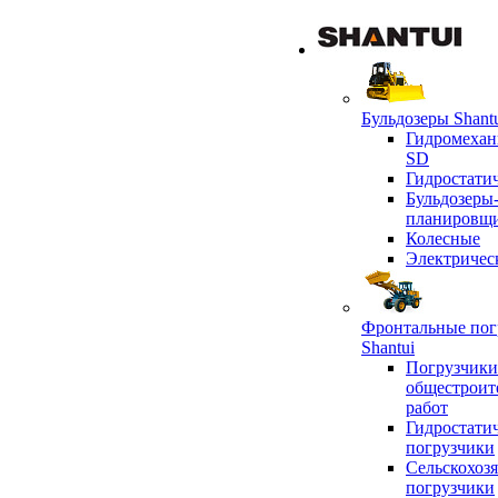
Бульдозеры Shant
Гидромехан
SD
Гидростати
Бульдозеры
планировщ
Колесные
Электричес
Фронтальные пог
Shantui
Погрузчики
общестроит
работ
Гидростати
погрузчики
Сельскохоз
погрузчики