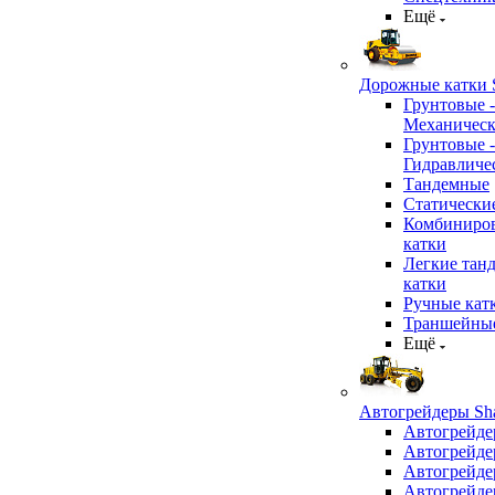
Ещё
Дорожные катки S
Грунтовые -
Механичес
Грунтовые -
Гидравличе
Тандемные
Статически
Комбиниро
катки
Легкие тан
катки
Ручные кат
Траншейные
Ещё
Автогрейдеры Sha
Автогрейде
Автогрейде
Автогрейде
Автогрейде