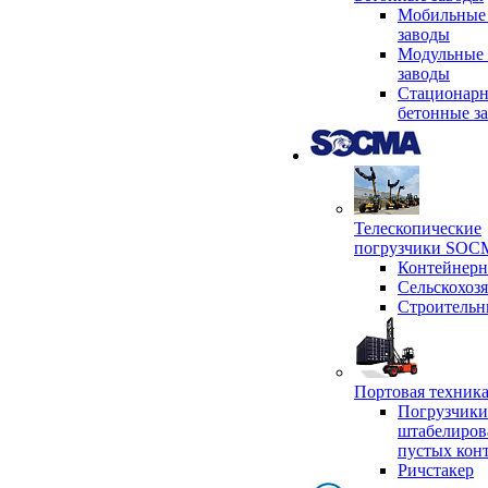
Мобильные
заводы
Модульные 
заводы
Стационар
бетонные з
Телескопические
погрузчики SO
Контейнер
Сельскохоз
Строительн
Портовая техни
Погрузчики
штабелиров
пустых кон
Ричстакер