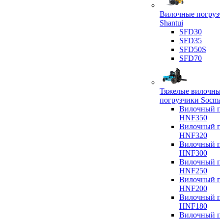
Вилочные погруз
Shantui
SFD30
SFD35
SFD50S
SFD70
Тяжелые вилочн
погрузчики Socm
Вилочный п
HNF350
Вилочный п
HNF320
Вилочный п
HNF300
Вилочный п
HNF250
Вилочный п
HNF200
Вилочный п
HNF180
Вилочный п