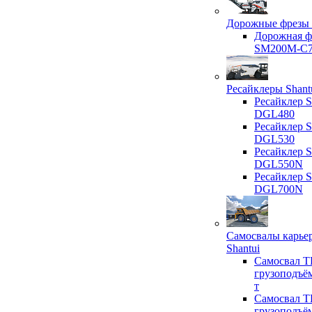
Дорожные фрезы 
Дорожная ф
SM200M-C
Ресайклеры Shant
Ресайклер S
DGL480
Ресайклер S
DGL530
Ресайклер S
DGL550N
Ресайклер S
DGL700N
Самосвалы карье
Shantui
Самосвал T
грузоподъё
т
Самосвал T
грузоподъё