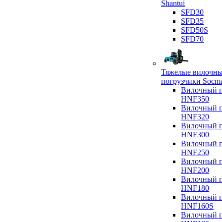
Shantui
SFD30
SFD35
SFD50S
SFD70
Тяжелые вилочн
погрузчики Socm
Вилочный п
HNF350
Вилочный п
HNF320
Вилочный п
HNF300
Вилочный п
HNF250
Вилочный п
HNF200
Вилочный п
HNF180
Вилочный п
HNF160S
Вилочный п