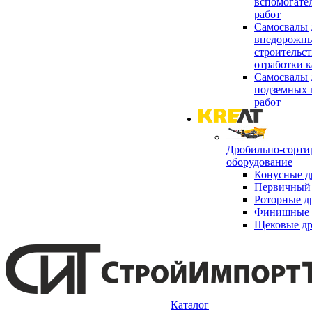
вспомогате
работ
Самосвалы 
внедорожны
строительст
отработки к
Самосвалы 
подземных 
работ
Дробильно-сорти
оборудование
Конусные д
Первичный 
Роторные д
Финишные 
Щековые д
Каталог