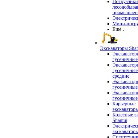
Погрузчики
лесодобыв
промышлен
Электричес
Мини-погр
Ещё
Экскаваторы Shan
Экскаватор
гусеничные
Экскаватор
гусеничные
средние
Экскаватор
гусеничные
Экскаватор
гусеничные
Карьерные
экскаватор
Колесные э
Shantui
Электричес
экскаватор
Спецтехник