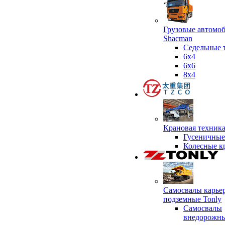
Грузовые автомо
Shacman
Седельные 
6х4
6x6
8x4
Крановая техник
Гусеничные
Колесные к
Самосвалы карье
подземные Tonly
Самосвалы
внедорожны