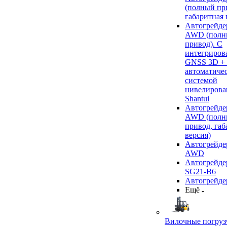
(полный пр
габаритная 
Автогрейде
AWD (полн
привод). С
интегриров
GNSS 3D +
автоматиче
системой
нивелирова
Shantui
Автогрейде
AWD (полн
привод, габ
версия)
Автогрейде
AWD
Автогрейдер
SG21-B6
Автогрейде
Ещё
Вилочные погруз