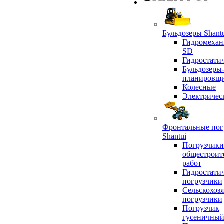
Бульдозеры Shant
Гидромехан
SD
Гидростати
Бульдозеры
планировщ
Колесные
Электричес
Фронтальные пог
Shantui
Погрузчики
общестроит
работ
Гидростати
погрузчики
Сельскохоз
погрузчики
Погрузчик
гусеничны