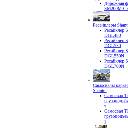
Дорожная ф
SM200M-C
Ресайклеры Shant
Ресайклер S
DGL480
Ресайклер S
DGL530
Ресайклер S
DGL550N
Ресайклер S
DGL700N
Самосвалы карье
Shantui
Самосвал T
грузоподъё
т
Самосвал T
грузоподъё
т