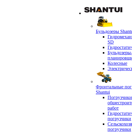
Бульдозеры Shant
Гидромехан
SD
Гидростати
Бульдозеры
планировщ
Колесные
Электричес
Фронтальные пог
Shantui
Погрузчики
общестроит
работ
Гидростати
погрузчики
Сельскохоз
погрузчики