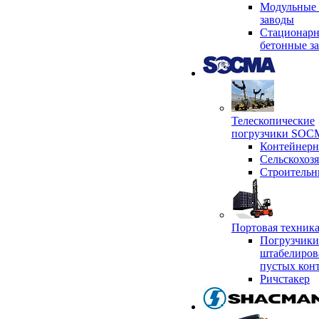
Модульные 
заводы
Стационар
бетонные з
Телескопические
погрузчики SO
Контейнер
Сельскохоз
Строительн
Портовая техни
Погрузчики
штабелиров
пустых кон
Ричстакер