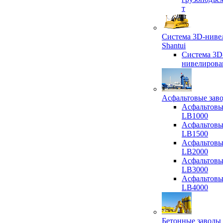
т
Система 3D-ниве
Shantui
Система 3D
нивелирова
Асфальтовые зав
Асфальтовы
LB1000
Асфальтовы
LB1500
Асфальтовы
LB2000
Асфальтовы
LB3000
Асфальтовы
LB4000
Бетонные заводы