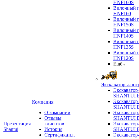
HNF160S
Вилочный п
HNF160
Вилочный п
HNF150S
Вилочный п
HNF140S
Вилочный п
HNF135S
Вилочный п
HNF120S
Ещё
Экскаваторы-пог
Экскаватор
SHANTUI B
Экскаватор
Компания
SHANTUI 
О компании
Экскаватор
Отзывы
SHANTUI 
Презентация
клиентов
Экскаватор
Shantui
История
SHANTUI 
Сертификаты,
Экскаватор