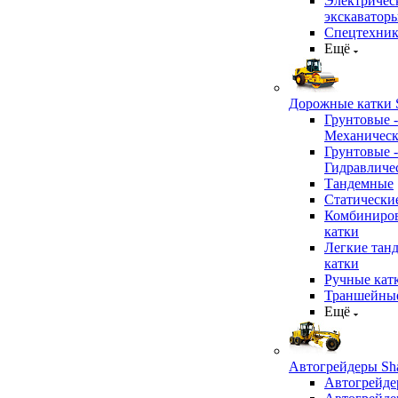
Электричес
экскаватор
Спецтехник
Ещё
Дорожные катки S
Грунтовые -
Механичес
Грунтовые -
Гидравличе
Тандемные
Статически
Комбиниро
катки
Легкие тан
катки
Ручные кат
Траншейные
Ещё
Автогрейдеры Sha
Автогрейде