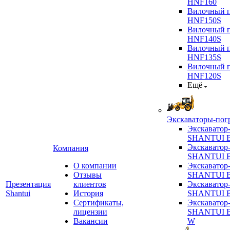
HNF160
Вилочный п
HNF150S
Вилочный п
HNF140S
Вилочный п
HNF135S
Вилочный п
HNF120S
Ещё
Экскаваторы-пог
Экскаватор
SHANTUI B
Экскаватор
Компания
SHANTUI 
О компании
Экскаватор
Отзывы
SHANTUI 
Презентация
клиентов
Экскаватор
Shantui
История
SHANTUI 
Сертификаты,
Экскаватор
лицензии
SHANTUI 
Вакансии
W