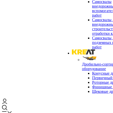
Самосвалы
внедорожны
вспомогате
работ
Самосвалы 
внедорожны
строительст
отработки к
Самосвалы 
подземных 
работ
Дробильно-сорти
оборудование
Конусные д
Первичный 
Роторные д
Финишные 
Щековые д