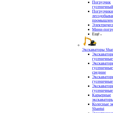
Погрузчик
гусеничны
Погрузчики
лесодобыв
промышлен
Электричес
Мини-погр
Ещё
Экскаваторы Shan
Экскаватор
гусеничные
Экскаватор
гусеничные
средние
Экскаватор
гусеничные
Экскаватор
гусеничные
Карьерные
экскаватор
Колесные э
Shantui