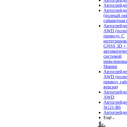
Автогрейде
Автогрейде
Автогрейде
(полный пр
габаритная 
Автогрейде
AWD (полн
привод). С
интегриров
GNSS 3D +
автоматиче
системой
нивелирова
Shantui
Автогрейде
AWD (полн
привод, габ
версия)
Автогрейде
AWD
Автогрейдер
SG21-B6
Автогрейде
Ещё