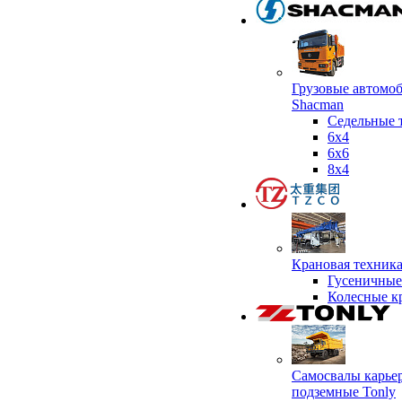
Грузовые автомо
Shacman
Седельные 
6х4
6x6
8x4
Крановая техник
Гусеничные
Колесные к
Самосвалы карье
подземные Tonly