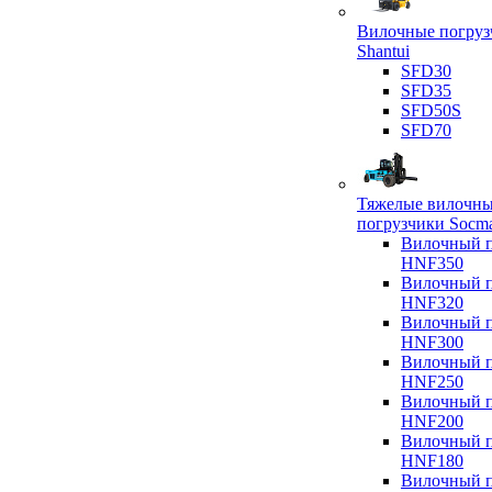
Вилочные погруз
Shantui
SFD30
SFD35
SFD50S
SFD70
Тяжелые вилочн
погрузчики Socm
Вилочный п
HNF350
Вилочный п
HNF320
Вилочный п
HNF300
Вилочный п
HNF250
Вилочный п
HNF200
Вилочный п
HNF180
Вилочный п