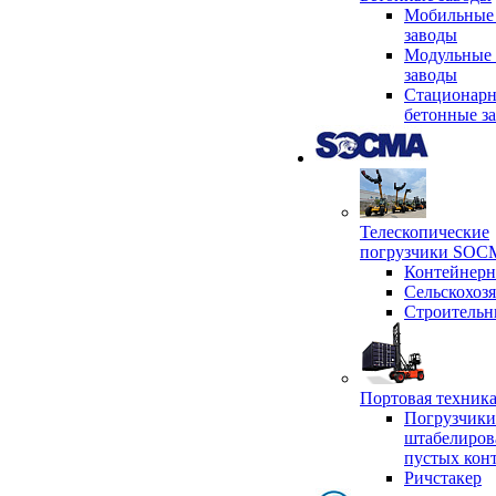
Мобильные
заводы
Модульные 
заводы
Стационар
бетонные з
Телескопические
погрузчики SO
Контейнер
Сельскохоз
Строительн
Портовая техни
Погрузчики
штабелиров
пустых кон
Ричстакер