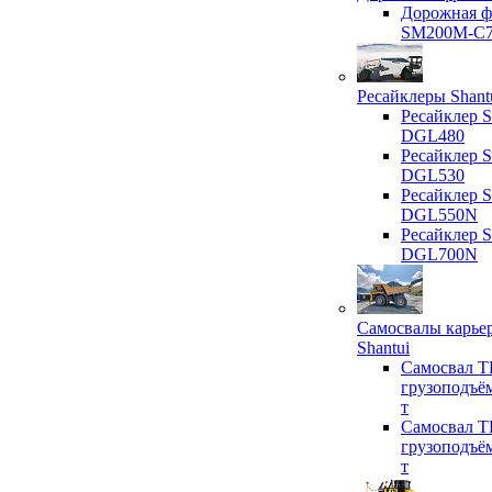
Дорожная ф
SM200M-C
Ресайклеры Shant
Ресайклер S
DGL480
Ресайклер S
DGL530
Ресайклер S
DGL550N
Ресайклер S
DGL700N
Самосвалы карье
Shantui
Самосвал T
грузоподъё
т
Самосвал T
грузоподъё
т