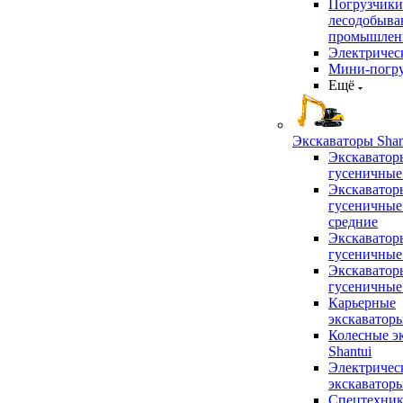
Погрузчики
лесодобыв
промышлен
Электричес
Мини-погр
Ещё
Экскаваторы Shan
Экскаватор
гусеничные
Экскаватор
гусеничные
средние
Экскаватор
гусеничные
Экскаватор
гусеничные
Карьерные
экскаватор
Колесные э
Shantui
Электричес
экскаватор
Спецтехник