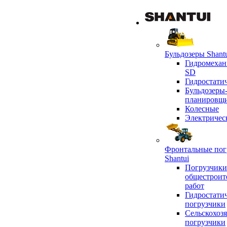
Бульдозеры Shant
Гидромехан
SD
Гидростати
Бульдозеры
планировщ
Колесные
Электричес
Фронтальные пог
Shantui
Погрузчики
общестроит
работ
Гидростати
погрузчики
Сельскохоз
погрузчики