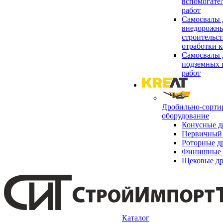
вспомогате
работ
Самосвалы 
внедорожны
строительст
отработки к
Самосвалы 
подземных 
работ
Дробильно-сорти
оборудование
Конусные д
Первичный 
Роторные д
Финишные 
Щековые д
Каталог