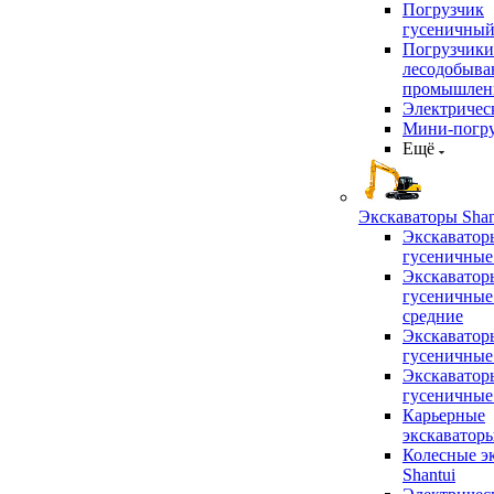
Погрузчик
гусеничны
Погрузчики
лесодобыв
промышлен
Электричес
Мини-погр
Ещё
Экскаваторы Shan
Экскаватор
гусеничные
Экскаватор
гусеничные
средние
Экскаватор
гусеничные
Экскаватор
гусеничные
Карьерные
экскаватор
Колесные э
Shantui