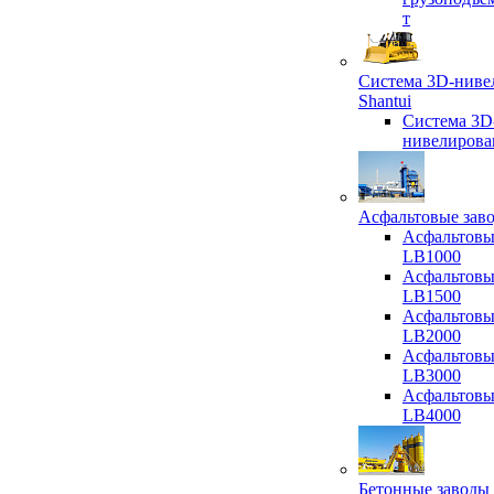
т
Система 3D-ниве
Shantui
Система 3D
нивелирова
Асфальтовые зав
Асфальтовы
LB1000
Асфальтовы
LB1500
Асфальтовы
LB2000
Асфальтовы
LB3000
Асфальтовы
LB4000
Бетонные заводы