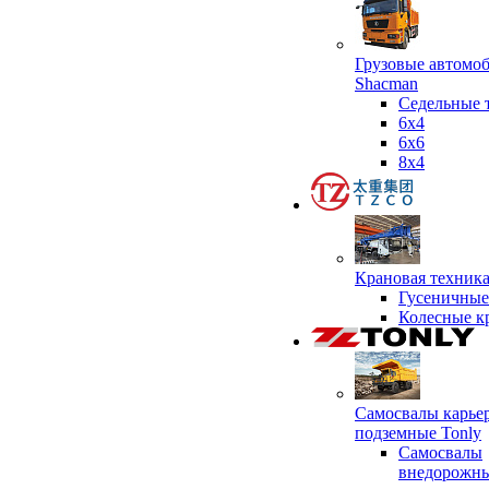
Грузовые автомо
Shacman
Седельные 
6х4
6x6
8x4
Крановая техник
Гусеничные
Колесные к
Самосвалы карье
подземные Tonly
Самосвалы
внедорожны