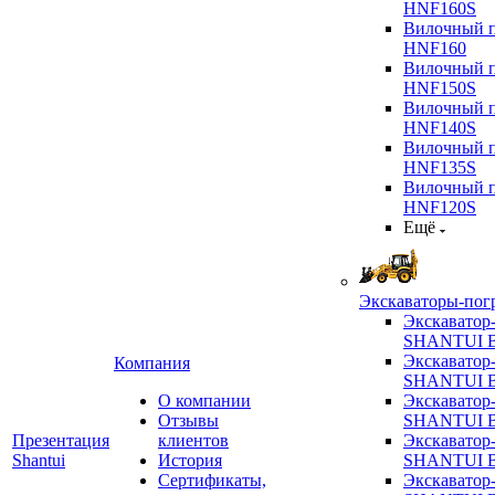
HNF160S
Вилочный п
HNF160
Вилочный п
HNF150S
Вилочный п
HNF140S
Вилочный п
HNF135S
Вилочный п
HNF120S
Ещё
Экскаваторы-пог
Экскаватор
SHANTUI B
Экскаватор
Компания
SHANTUI 
О компании
Экскаватор
Отзывы
SHANTUI 
Презентация
клиентов
Экскаватор
Shantui
История
SHANTUI 
Сертификаты,
Экскаватор