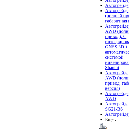
Автогрейде
Автогрейде
Автогрейде
(полный пр
габаритная 
Автогрейде
AWD (полн
привод). С
интегриров
GNSS 3D +
автоматиче
системой
нивелирова
Shantui
Автогрейде
AWD (полн
привод, габ
версия)
Автогрейде
AWD
Автогрейдер
SG21-B6
Автогрейде
Ещё