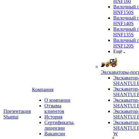
HNF160
Вилочный п
HNF150S
Вилочный п
HNF140S
Вилочный п
HNF135S
Вилочный п
HNF120S
Ещё
Экскаваторы-пог
Экскаватор
SHANTUI B
Экскаватор
Компания
SHANTUI 
О компании
Экскаватор
Отзывы
SHANTUI 
Презентация
клиентов
Экскаватор
Shantui
История
SHANTUI 
Сертификаты,
Экскаватор
лицензии
SHANTUI 
Вакансии
W