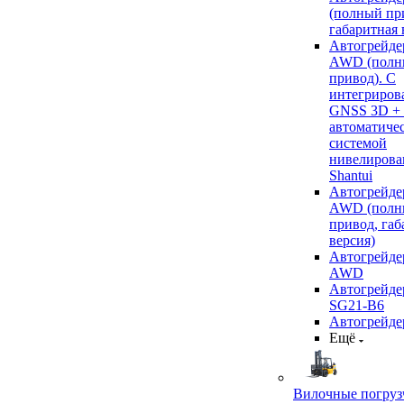
(полный пр
габаритная 
Автогрейде
AWD (полн
привод). С
интегриров
GNSS 3D +
автоматиче
системой
нивелирова
Shantui
Автогрейде
AWD (полн
привод, габ
версия)
Автогрейде
AWD
Автогрейдер
SG21-B6
Автогрейде
Ещё
Вилочные погруз