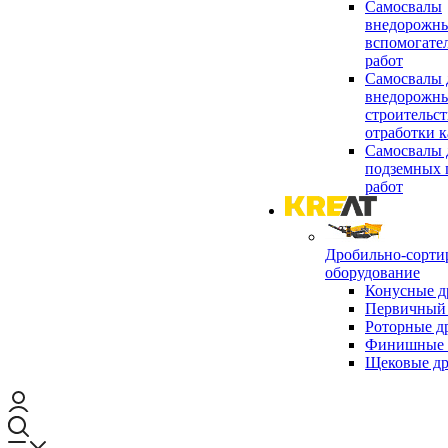
Самосвалы
внедорожны
вспомогате
работ
Самосвалы 
внедорожны
строительст
отработки к
Самосвалы 
подземных 
работ
Дробильно-сорти
оборудование
Конусные д
Первичный 
Роторные д
Финишные 
Щековые д