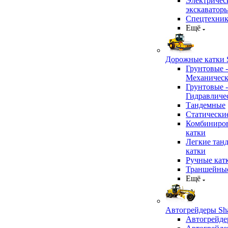
Электричес
экскаватор
Спецтехник
Ещё
Дорожные катки S
Грунтовые -
Механичес
Грунтовые -
Гидравличе
Тандемные
Статически
Комбиниро
катки
Легкие тан
катки
Ручные кат
Траншейные
Ещё
Автогрейдеры Sha
Автогрейде