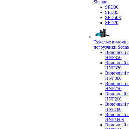
Shantui
SFD30
SFD35
SFD50S
SFD70
Тяжелые вилочн
погрузчики Socm
Вилочный п
HNF350
Вилочный п
HNF320
Вилочный п
HNF300
Вилочный п
HNF250
Вилочный п
HNF200
Вилочный п
HNF180
Вилочный п
HNF160S
Вилочный п