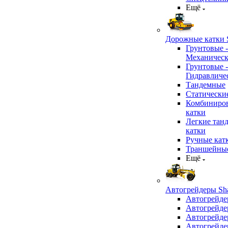
Ещё
Дорожные катки S
Грунтовые -
Механичес
Грунтовые -
Гидравличе
Тандемные
Статически
Комбиниро
катки
Легкие тан
катки
Ручные кат
Траншейные
Ещё
Автогрейдеры Sha
Автогрейде
Автогрейде
Автогрейде
Автогрейде