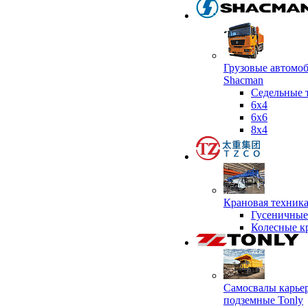
Грузовые автомо
Shacman
Седельные 
6х4
6x6
8x4
Крановая техник
Гусеничные
Колесные к
Самосвалы карье
подземные Tonly