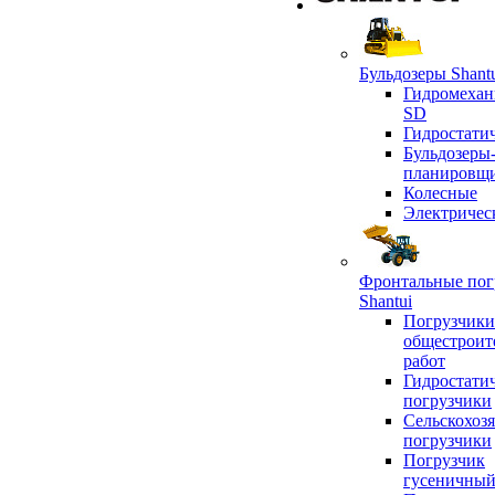
Бульдозеры Shant
Гидромехан
SD
Гидростати
Бульдозеры
планировщ
Колесные
Электричес
Фронтальные пог
Shantui
Погрузчики
общестроит
работ
Гидростати
погрузчики
Сельскохоз
погрузчики
Погрузчик
гусеничны