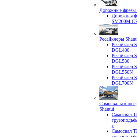
Дорожные фрезы 
Дорожная ф
SM200M-C
Ресайклеры Shant
Ресайклер S
DGL480
Ресайклер S
DGL530
Ресайклер S
DGL550N
Ресайклер S
DGL700N
Самосвалы карье
Shantui
Самосвал T
грузоподъё
т
Самосвал T
грузоподъё