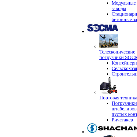
Модульные 
заводы
Стационар
бетонные з
Телескопические
погрузчики SO
Контейнер
Сельскохоз
Строительн
Портовая техни
Погрузчики
штабелиров
пустых кон
Ричстакер