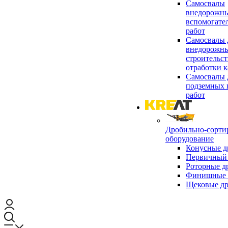
Самосвалы
внедорожны
вспомогате
работ
Самосвалы 
внедорожны
строительст
отработки к
Самосвалы 
подземных 
работ
Дробильно-сорти
оборудование
Конусные д
Первичный 
Роторные д
Финишные 
Щековые д