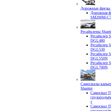
Дорожные фрезы 
Дорожная ф
SM200M-C
Ресайклеры Shant
Ресайклер S
DGL480
Ресайклер S
DGL530
Ресайклер S
DGL550N
Ресайклер S
DGL700N
Самосвалы карье
Shantui
Самосвал T
грузоподъё
т
Самосвал T
грузоподъё