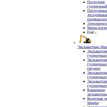
Погрузчик
гусеничны
Погрузчики
лесодобыв
промышлен
Электричес
Мини-погр
Ещё
Экскаваторы Shan
Экскаватор
гусеничные
Экскаватор
гусеничные
средние
Экскаватор
гусеничные
Экскаватор
гусеничные
Карьерные
экскаватор
Колесные э
Shantui