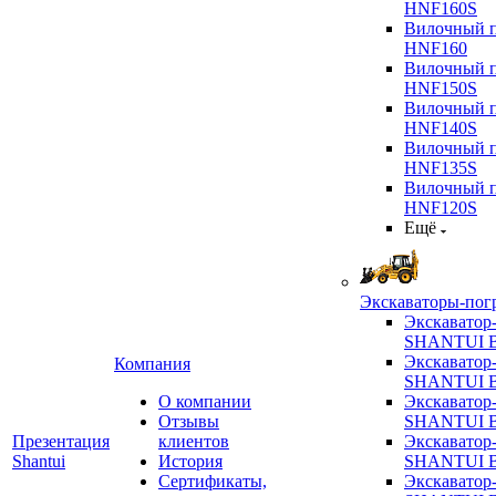
HNF160S
Вилочный п
HNF160
Вилочный п
HNF150S
Вилочный п
HNF140S
Вилочный п
HNF135S
Вилочный п
HNF120S
Ещё
Экскаваторы-пог
Экскаватор
SHANTUI B
Экскаватор
Компания
SHANTUI 
О компании
Экскаватор
Отзывы
SHANTUI 
Презентация
клиентов
Экскаватор
Shantui
История
SHANTUI 
Сертификаты,
Экскаватор