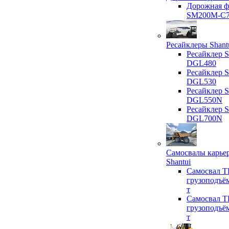
Дорожная ф
SM200M-C
Ресайклеры Shant
Ресайклер S
DGL480
Ресайклер S
DGL530
Ресайклер S
DGL550N
Ресайклер S
DGL700N
Самосвалы карье
Shantui
Самосвал T
грузоподъё
т
Самосвал T
грузоподъё
т