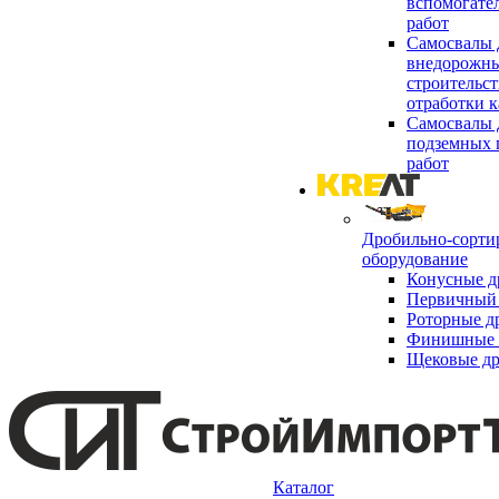
вспомогате
работ
Самосвалы 
внедорожны
строительст
отработки к
Самосвалы 
подземных 
работ
Дробильно-сорти
оборудование
Конусные д
Первичный 
Роторные д
Финишные 
Щековые д
Каталог