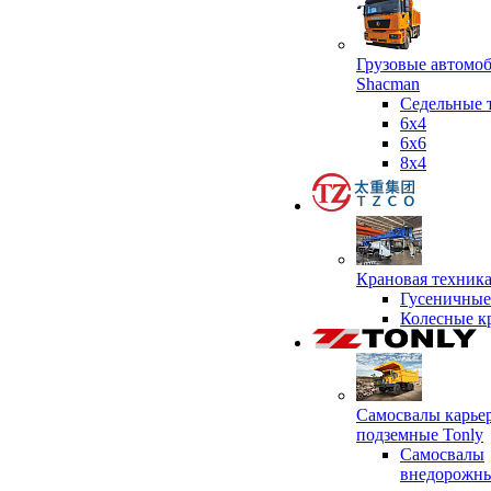
Грузовые автомо
Shacman
Седельные 
6х4
6x6
8x4
Крановая техник
Гусеничные
Колесные к
Самосвалы карье
подземные Tonly
Самосвалы
внедорожны