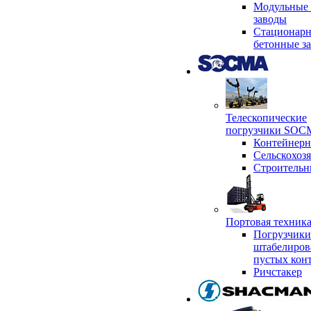
Модульные 
заводы
Стационар
бетонные з
Телескопические
погрузчики SO
Контейнер
Сельскохоз
Строительн
Портовая техни
Погрузчики
штабелиров
пустых кон
Ричстакер