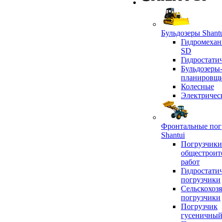
Бульдозеры Shant
Гидромехан
SD
Гидростати
Бульдозеры
планировщ
Колесные
Электричес
Фронтальные пог
Shantui
Погрузчики
общестроит
работ
Гидростати
погрузчики
Сельскохоз
погрузчики
Погрузчик
гусеничны