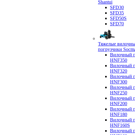
Shantui
SFD30
SFD35
SFD50S
SFD70
Тяжелые вилочн
погрузчики Socm
Вилочный п
HNF350
Вилочный п
HNF320
Вилочный п
HNF300
Вилочный п
HNF250
Вилочный п
HNF200
Вилочный п
HNF180
Вилочный п
HNF160S
Вилочный п