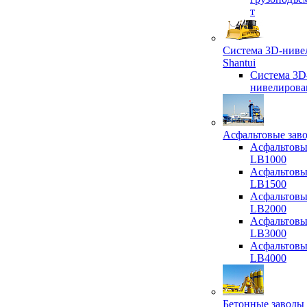
т
Система 3D-ниве
Shantui
Система 3D
нивелирова
Асфальтовые зав
Асфальтовы
LB1000
Асфальтовы
LB1500
Асфальтовы
LB2000
Асфальтовы
LB3000
Асфальтовы
LB4000
Бетонные заводы