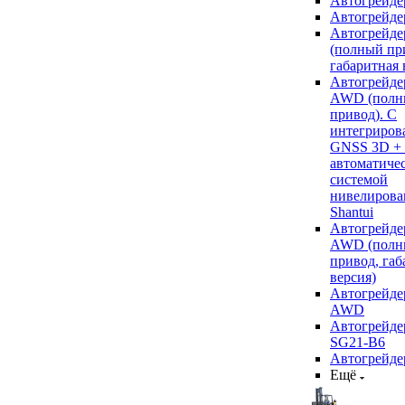
Автогрейде
Автогрейде
Автогрейде
(полный пр
габаритная 
Автогрейде
AWD (полн
привод). С
интегриров
GNSS 3D +
автоматиче
системой
нивелирова
Shantui
Автогрейде
AWD (полн
привод, габ
версия)
Автогрейде
AWD
Автогрейдер
SG21-B6
Автогрейде
Ещё