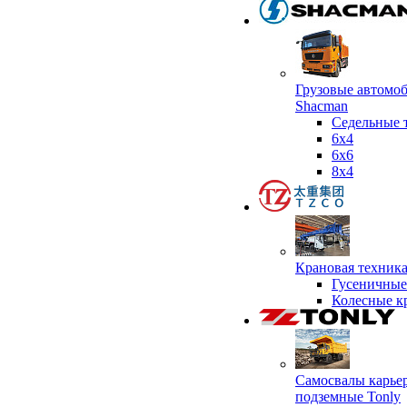
Грузовые автомо
Shacman
Седельные 
6х4
6x6
8x4
Крановая техник
Гусеничные
Колесные к
Самосвалы карье
подземные Tonly