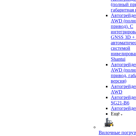
(полный пр
габаритная 
Автогрейде
AWD (полн
привод). С
интегриров
GNSS 3D +
автоматиче
системой
нивелирова
Shantui
Автогрейде
AWD (полн
привод, габ
версия)
Автогрейде
AWD
Автогрейдер
SG21-B6
Автогрейде
Ещё
Вилочные погруз