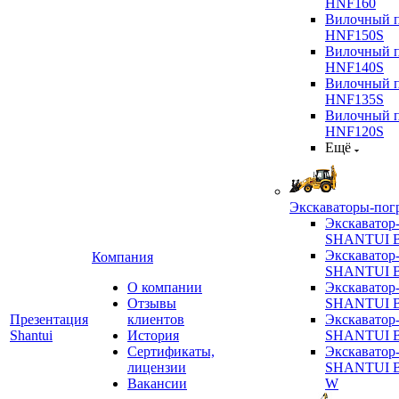
HNF160
Вилочный п
HNF150S
Вилочный п
HNF140S
Вилочный п
HNF135S
Вилочный п
HNF120S
Ещё
Экскаваторы-пог
Экскаватор
SHANTUI B
Экскаватор
Компания
SHANTUI 
О компании
Экскаватор
Отзывы
SHANTUI 
Презентация
клиентов
Экскаватор
Shantui
История
SHANTUI 
Сертификаты,
Экскаватор
лицензии
SHANTUI 
Вакансии
W