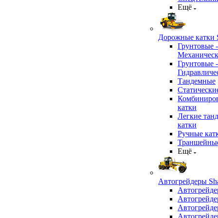
Ещё
Дорожные катки S
Грунтовые -
Механичес
Грунтовые -
Гидравличе
Тандемные
Статически
Комбиниро
катки
Легкие тан
катки
Ручные кат
Траншейные
Ещё
Автогрейдеры Sha
Автогрейде
Автогрейде
Автогрейде
Автогрейде