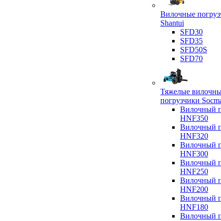
Вилочные погруз
Shantui
SFD30
SFD35
SFD50S
SFD70
Тяжелые вилочн
погрузчики Socm
Вилочный п
HNF350
Вилочный п
HNF320
Вилочный п
HNF300
Вилочный п
HNF250
Вилочный п
HNF200
Вилочный п
HNF180
Вилочный п