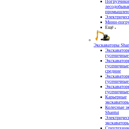
Погрузчики
лесодобыв
промышлен
Электричес
Мини-погр
Ещё
Экскаваторы Shan
Экскаватор
гусеничные
Экскаватор
гусеничные
средние
Экскаватор
гусеничные
Экскаватор
гусеничные
Карьерные
экскаватор
Колесные э
Shantui
Электричес
экскаватор
Спецтехник