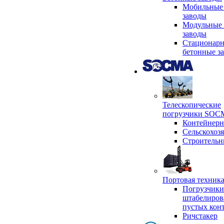
Мобильные
заводы
Модульные 
заводы
Стационар
бетонные з
Телескопические
погрузчики SO
Контейнер
Сельскохоз
Строительн
Портовая техни
Погрузчики
штабелиров
пустых кон
Ричстакер