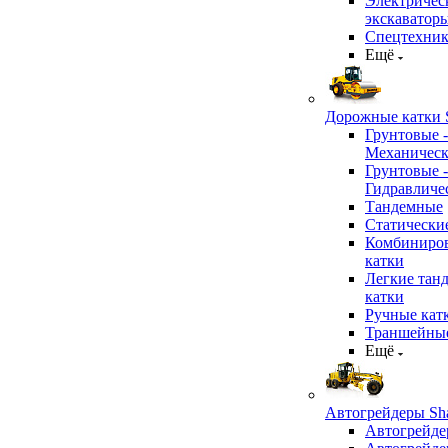
Электричес
экскаватор
Спецтехник
Ещё
Дорожные катки S
Грунтовые -
Механичес
Грунтовые -
Гидравличе
Тандемные
Статически
Комбиниро
катки
Легкие тан
катки
Ручные кат
Траншейные
Ещё
Автогрейдеры Sha
Автогрейде