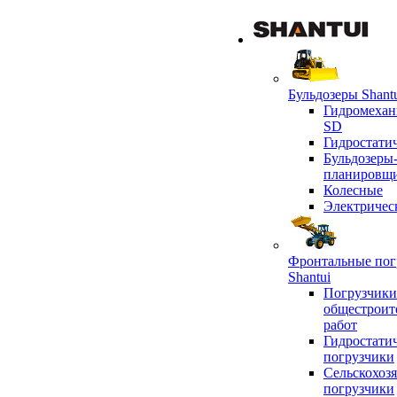
Бульдозеры Shant
Гидромехан
SD
Гидростати
Бульдозеры
планировщ
Колесные
Электричес
Фронтальные пог
Shantui
Погрузчики
общестроит
работ
Гидростати
погрузчики
Сельскохоз
погрузчики