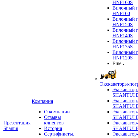
HNF160S
Вилочный п
HNF160
Вилочный п
HNF150S
Вилочный п
HNF140S
Вилочный п
HNF135S
Вилочный п
HNF120S
Ещё
Экскаваторы-пог
Экскаватор
SHANTUI B
Экскаватор
Компания
SHANTUI 
О компании
Экскаватор
Отзывы
SHANTUI 
Презентация
клиентов
Экскаватор
Shantui
История
SHANTUI 
Сертификаты,
Экскаватор