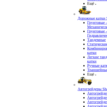
Ещё
Дорожные катки S
Грунтовые -
Механичес
Грунтовые -
Гидравличе
Тандемные
Статически
Комбиниро
катки
Легкие тан
катки
Ручные кат
Траншейные
Ещё
Автогрейдеры Sha
Автогрейде
Автогрейде
Автогрейде
Автогрейде