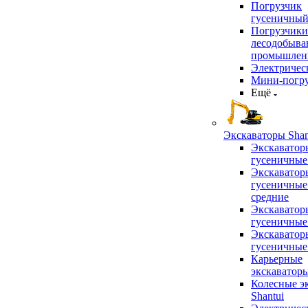
Погрузчик
гусеничны
Погрузчики
лесодобыв
промышлен
Электричес
Мини-погр
Ещё
Экскаваторы Shan
Экскаватор
гусеничные
Экскаватор
гусеничные
средние
Экскаватор
гусеничные
Экскаватор
гусеничные
Карьерные
экскаватор
Колесные э
Shantui