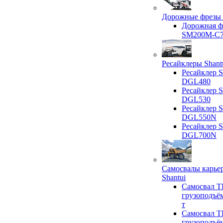
Дорожные фрезы 
Дорожная ф
SM200M-C
Ресайклеры Shant
Ресайклер S
DGL480
Ресайклер S
DGL530
Ресайклер S
DGL550N
Ресайклер S
DGL700N
Самосвалы карье
Shantui
Самосвал T
грузоподъё
т
Самосвал T
грузоподъё