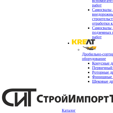
вспомогате
работ
Самосвалы 
внедорожны
строительст
отработки к
Самосвалы 
подземных 
работ
Дробильно-сорти
оборудование
Конусные д
Первичный 
Роторные д
Финишные 
Щековые д
Каталог