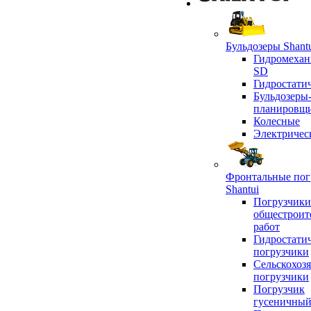
Бульдозеры Shant
Гидромехан
SD
Гидростати
Бульдозеры
планировщ
Колесные
Электричес
Фронтальные пог
Shantui
Погрузчики
общестроит
работ
Гидростати
погрузчики
Сельскохоз
погрузчики
Погрузчик
гусеничны