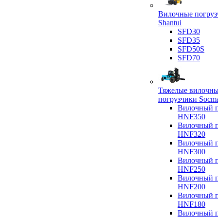
Вилочные погруз
Shantui
SFD30
SFD35
SFD50S
SFD70
Тяжелые вилочн
погрузчики Socm
Вилочный п
HNF350
Вилочный п
HNF320
Вилочный п
HNF300
Вилочный п
HNF250
Вилочный п
HNF200
Вилочный п
HNF180
Вилочный п