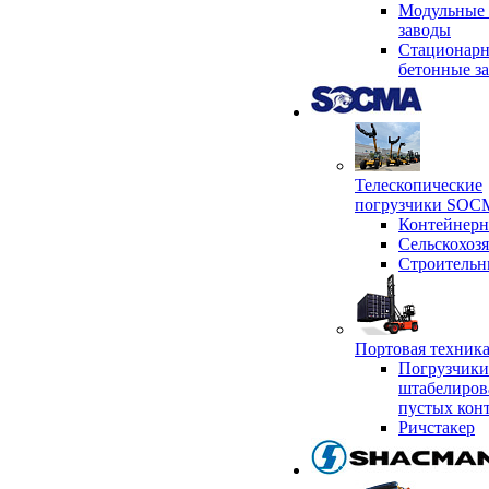
Модульные 
заводы
Стационар
бетонные з
Телескопические
погрузчики SO
Контейнер
Сельскохоз
Строительн
Портовая техни
Погрузчики
штабелиров
пустых кон
Ричстакер