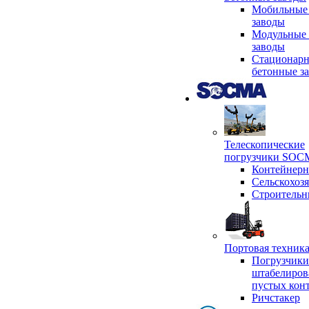
Мобильные
заводы
Модульные 
заводы
Стационар
бетонные з
Телескопические
погрузчики SO
Контейнер
Сельскохоз
Строительн
Портовая техни
Погрузчики
штабелиров
пустых кон
Ричстакер