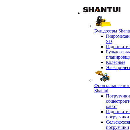
Бульдозеры Shant
Гидромехан
SD
Гидростати
Бульдозеры
планировщ
Колесные
Электричес
Фронтальные пог
Shantui
Погрузчики
общестроит
работ
Гидростати
погрузчики
Сельскохоз
погрузчики