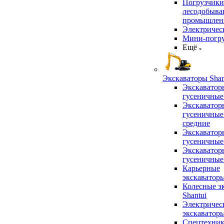
Погрузчики
лесодобыв
промышлен
Электричес
Мини-погр
Ещё
Экскаваторы Shan
Экскаватор
гусеничные
Экскаватор
гусеничные
средние
Экскаватор
гусеничные
Экскаватор
гусеничные
Карьерные
экскаватор
Колесные э
Shantui
Электричес
экскаватор
Спецтехник