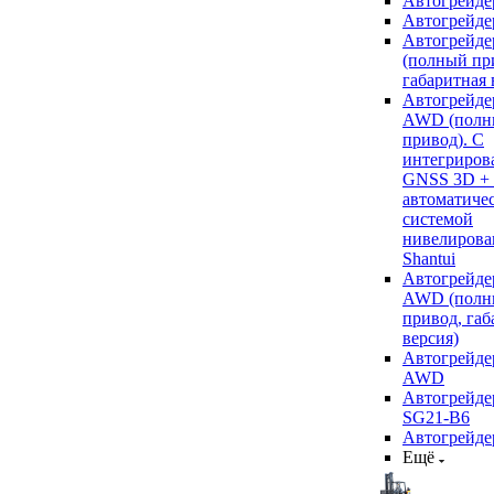
Автогрейде
Автогрейде
Автогрейде
(полный пр
габаритная 
Автогрейде
AWD (полн
привод). С
интегриров
GNSS 3D +
автоматиче
системой
нивелирова
Shantui
Автогрейде
AWD (полн
привод, габ
версия)
Автогрейде
AWD
Автогрейдер
SG21-B6
Автогрейде
Ещё