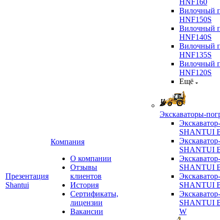
HNF160
Вилочный п
HNF150S
Вилочный п
HNF140S
Вилочный п
HNF135S
Вилочный п
HNF120S
Ещё
Экскаваторы-пог
Экскаватор
SHANTUI B
Экскаватор
Компания
SHANTUI 
О компании
Экскаватор
Отзывы
SHANTUI 
Презентация
клиентов
Экскаватор
Shantui
История
SHANTUI 
Сертификаты,
Экскаватор
лицензии
SHANTUI 
Вакансии
W