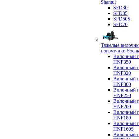
Shantui
SFD30
SFD35
SFD50S
SFD70
Тяжелые вилочн
погрузчики Socm
Вилочный п
HNF350
Вилочный п
HNF320
Вилочный п
HNF300
Вилочный п
HNF250
Вилочный п
HNF200
Вилочный п
HNF180
Вилочный п
HNF160S
Вилочный п