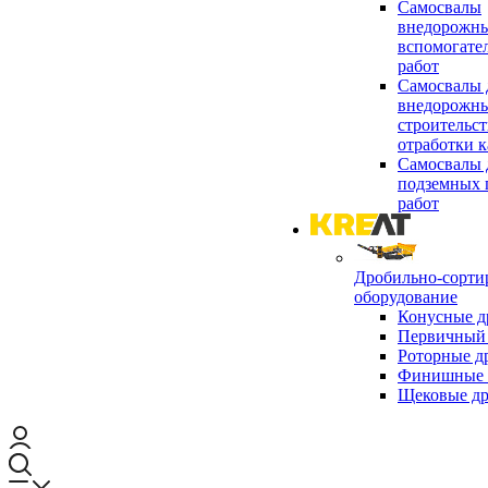
Самосвалы
внедорожны
вспомогате
работ
Самосвалы 
внедорожны
строительст
отработки к
Самосвалы 
подземных 
работ
Дробильно-сорти
оборудование
Конусные д
Первичный 
Роторные д
Финишные 
Щековые д