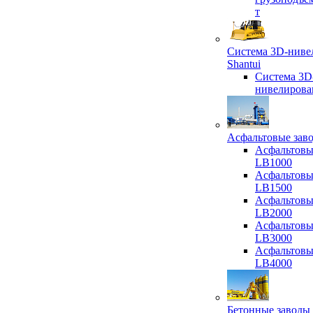
т
Система 3D-ниве
Shantui
Система 3D
нивелирова
Асфальтовые зав
Асфальтовы
LB1000
Асфальтовы
LB1500
Асфальтовы
LB2000
Асфальтовы
LB3000
Асфальтовы
LB4000
Бетонные заводы