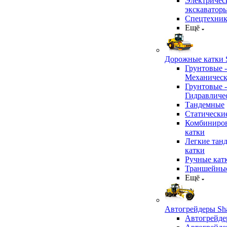
Электричес
экскаватор
Спецтехник
Ещё
Дорожные катки S
Грунтовые -
Механичес
Грунтовые -
Гидравличе
Тандемные
Статически
Комбиниро
катки
Легкие тан
катки
Ручные кат
Траншейные
Ещё
Автогрейдеры Sha
Автогрейде