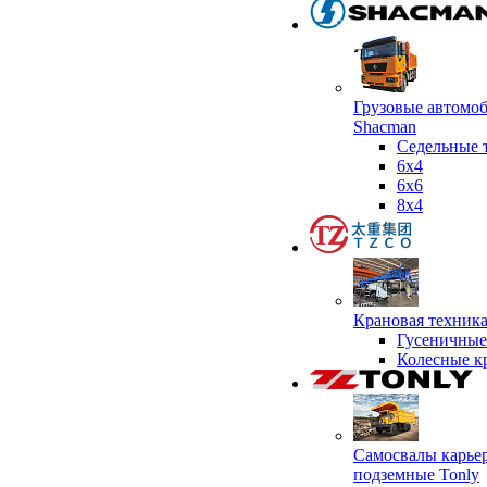
Грузовые автомо
Shacman
Седельные 
6х4
6x6
8x4
Крановая техник
Гусеничные
Колесные к
Самосвалы карье
подземные Tonly