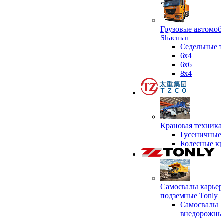
Грузовые автомо
Shacman
Седельные 
6х4
6x6
8x4
Крановая техник
Гусеничные
Колесные к
Самосвалы карье
подземные Tonly
Самосвалы
внедорожны