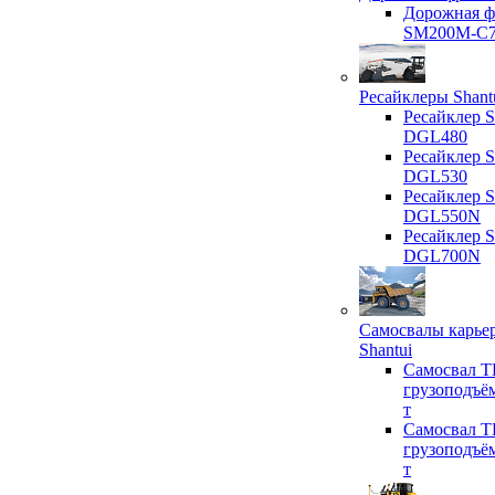
Дорожная ф
SM200M-C
Ресайклеры Shant
Ресайклер S
DGL480
Ресайклер S
DGL530
Ресайклер S
DGL550N
Ресайклер S
DGL700N
Самосвалы карье
Shantui
Самосвал T
грузоподъё
т
Самосвал T
грузоподъё
т