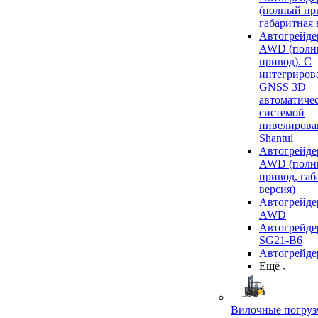
(полный пр
габаритная 
Автогрейде
AWD (полн
привод). С
интегриров
GNSS 3D +
автоматиче
системой
нивелирова
Shantui
Автогрейде
AWD (полн
привод, габ
версия)
Автогрейде
AWD
Автогрейдер
SG21-B6
Автогрейде
Ещё
Вилочные погруз