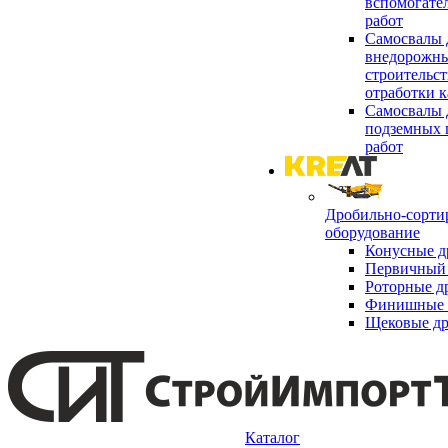
вспомогате
работ
Самосвалы 
внедорожны
строительст
отработки к
Самосвалы 
подземных 
работ
Дробильно-сорти
оборудование
Конусные д
Первичный 
Роторные д
Финишные 
Щековые д
Каталог