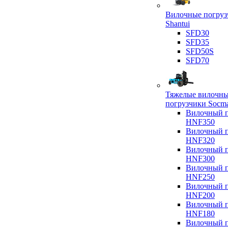
Вилочные погруз
Shantui
SFD30
SFD35
SFD50S
SFD70
Тяжелые вилочн
погрузчики Socm
Вилочный п
HNF350
Вилочный п
HNF320
Вилочный п
HNF300
Вилочный п
HNF250
Вилочный п
HNF200
Вилочный п
HNF180
Вилочный п