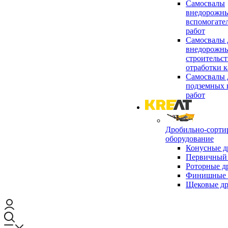
Самосвалы
внедорожны
вспомогате
работ
Самосвалы 
внедорожны
строительст
отработки к
Самосвалы 
подземных 
работ
Дробильно-сорти
оборудование
Конусные д
Первичный 
Роторные д
Финишные 
Щековые д