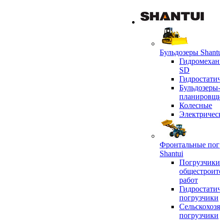
Бульдозеры Shant
Гидромехан
SD
Гидростати
Бульдозеры
планировщ
Колесные
Электричес
Фронтальные пог
Shantui
Погрузчики
общестроит
работ
Гидростати
погрузчики
Сельскохоз
погрузчики