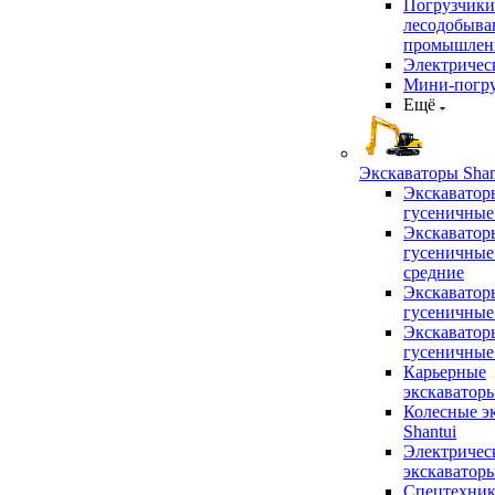
Погрузчики
лесодобыв
промышлен
Электричес
Мини-погр
Ещё
Экскаваторы Shan
Экскаватор
гусеничные
Экскаватор
гусеничные
средние
Экскаватор
гусеничные
Экскаватор
гусеничные
Карьерные
экскаватор
Колесные э
Shantui
Электричес
экскаватор
Спецтехник