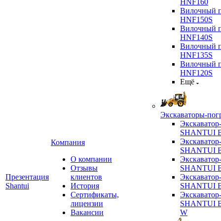
HNF160
Вилочный п
HNF150S
Вилочный п
HNF140S
Вилочный п
HNF135S
Вилочный п
HNF120S
Ещё
Экскаваторы-пог
Экскаватор
SHANTUI B
Экскаватор
Компания
SHANTUI 
О компании
Экскаватор
Отзывы
SHANTUI 
Презентация
клиентов
Экскаватор
Shantui
История
SHANTUI 
Сертификаты,
Экскаватор
лицензии
SHANTUI 
Вакансии
W