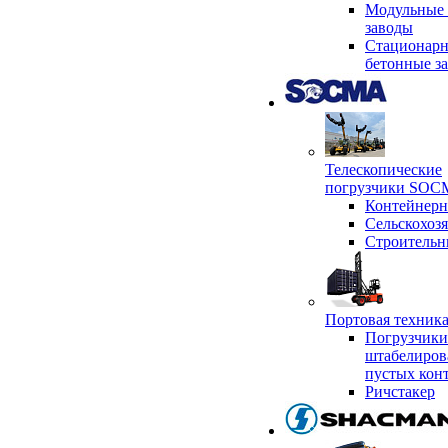
Модульные 
заводы
Стационар
бетонные з
Телескопические
погрузчики SO
Контейнер
Сельскохоз
Строительн
Портовая техни
Погрузчики
штабелиров
пустых кон
Ричстакер