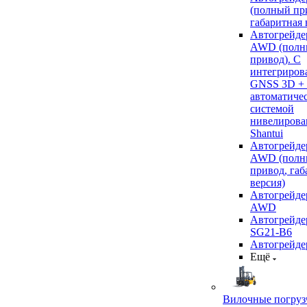
(полный пр
габаритная 
Автогрейде
AWD (полн
привод). С
интегриров
GNSS 3D +
автоматиче
системой
нивелирова
Shantui
Автогрейде
AWD (полн
привод, габ
версия)
Автогрейде
AWD
Автогрейдер
SG21-B6
Автогрейде
Ещё
Вилочные погруз