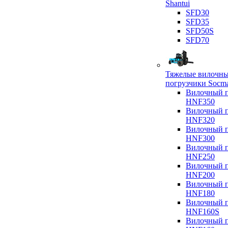
Shantui
SFD30
SFD35
SFD50S
SFD70
Тяжелые вилочн
погрузчики Socm
Вилочный п
HNF350
Вилочный п
HNF320
Вилочный п
HNF300
Вилочный п
HNF250
Вилочный п
HNF200
Вилочный п
HNF180
Вилочный п
HNF160S
Вилочный п