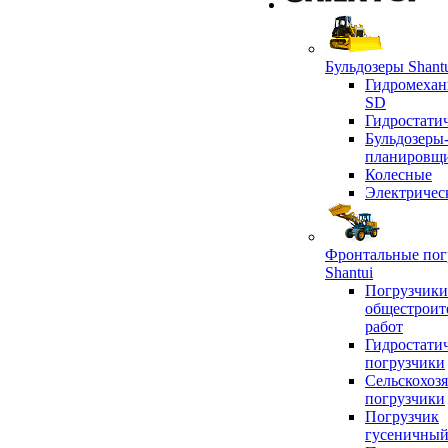
Бульдозеры Shant
Гидромехан
SD
Гидростати
Бульдозеры
планировщ
Колесные
Электричес
Фронтальные пог
Shantui
Погрузчики
общестроит
работ
Гидростати
погрузчики
Сельскохоз
погрузчики
Погрузчик
гусеничны