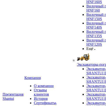
HNF160S
Вилочный п
HNF160
Вилочный п
HNF150S
Вилочный п
HNF140S
Вилочный п
HNF135S
Вилочный п
HNF120S
Ещё
Экскаваторы-пог
Экскаватор
SHANTUI B
Экскаватор
Компания
SHANTUI 
О компании
Экскаватор
Отзывы
SHANTUI 
Презентация
клиентов
Экскаватор
Shantui
История
SHANTUI 
Сертификаты,
Экскаватор