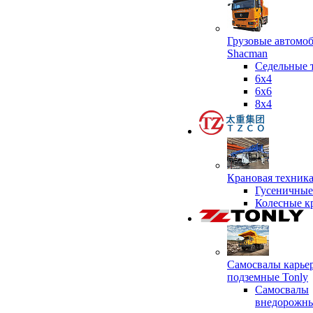
Грузовые автомо
Shacman
Седельные 
6х4
6x6
8x4
Крановая техник
Гусеничные
Колесные к
Самосвалы карье
подземные Tonly
Самосвалы
внедорожны