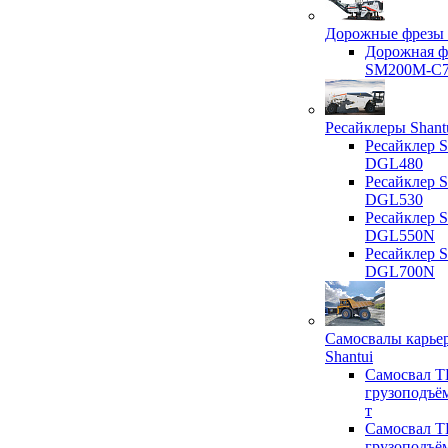
Дорожные фрезы 
Дорожная ф
SM200M-C
Ресайклеры Shant
Ресайклер S
DGL480
Ресайклер S
DGL530
Ресайклер S
DGL550N
Ресайклер S
DGL700N
Самосвалы карье
Shantui
Самосвал T
грузоподъё
т
Самосвал T
грузоподъё