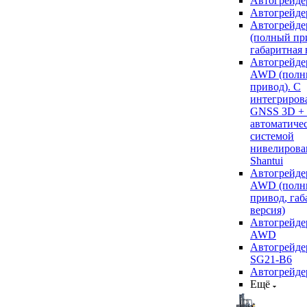
Автогрейде
Автогрейде
Автогрейде
(полный пр
габаритная 
Автогрейде
AWD (полн
привод). С
интегриров
GNSS 3D +
автоматиче
системой
нивелирова
Shantui
Автогрейде
AWD (полн
привод, габ
версия)
Автогрейде
AWD
Автогрейдер
SG21-B6
Автогрейде
Ещё