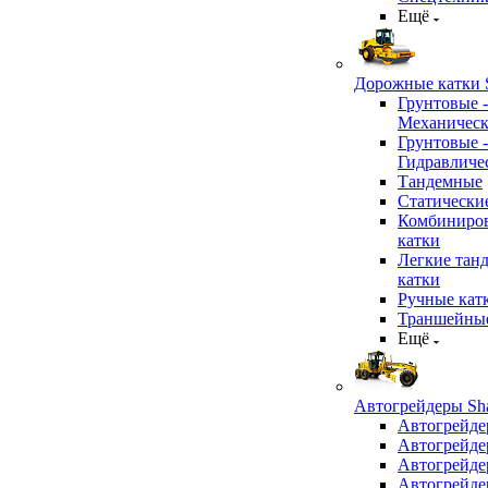
Ещё
Дорожные катки S
Грунтовые -
Механичес
Грунтовые -
Гидравличе
Тандемные
Статически
Комбиниро
катки
Легкие тан
катки
Ручные кат
Траншейные
Ещё
Автогрейдеры Sha
Автогрейде
Автогрейде
Автогрейде
Автогрейде