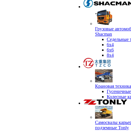
Грузовые автомо
Shacman
Седельные 
6х4
6x6
8x4
Крановая техник
Гусеничные
Колесные к
Самосвалы карье
подземные Tonly