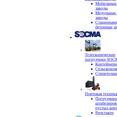
Мобильные
заводы
Модульные 
заводы
Стационар
бетонные з
Телескопические
погрузчики SO
Контейнер
Сельскохоз
Строительн
Портовая техни
Погрузчики
штабелиров
пустых кон
Ричстакер