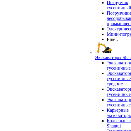
Погрузчик
гусеничны
Погрузчики
лесодобыв
промышлен
Электричес
Мини-погр
Ещё
Экскаваторы Shan
Экскаватор
гусеничные
Экскаватор
гусеничные
средние
Экскаватор
гусеничные
Экскаватор
гусеничные
Карьерные
экскаватор
Колесные э
Shantui