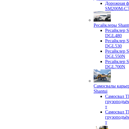
Дорожная ф
SM200M-C
Ресайклеры Shant
Ресайклер S
DGL480
Ресайклер S
DGL530
Ресайклер S
DGL550N
Ресайклер S
DGL700N
Самосвалы карье
Shantui
Самосвал T
грузоподъё
т
Самосвал T
грузоподъё
т