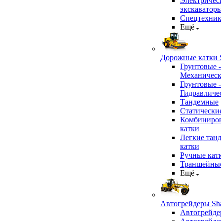
Электричес
экскаватор
Спецтехник
Ещё
Дорожные катки S
Грунтовые -
Механичес
Грунтовые -
Гидравличе
Тандемные
Статически
Комбиниро
катки
Легкие тан
катки
Ручные кат
Траншейные
Ещё
Автогрейдеры Sha
Автогрейде