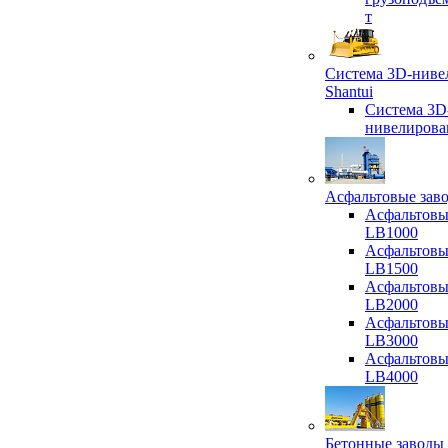
т
Система 3D-ниве
Shantui
Система 3D
нивелирова
Асфальтовые зав
Асфальтовы
LB1000
Асфальтовы
LB1500
Асфальтовы
LB2000
Асфальтовы
LB3000
Асфальтовы
LB4000
Бетонные заводы