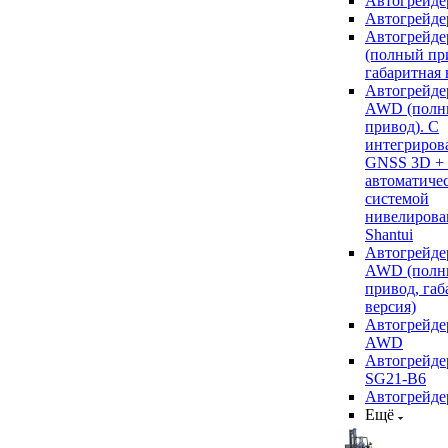
Автогрейде
Автогрейде
Автогрейде
(полный пр
габаритная 
Автогрейде
AWD (полн
привод). С
интегриров
GNSS 3D +
автоматиче
системой
нивелирова
Shantui
Автогрейде
AWD (полн
привод, габ
версия)
Автогрейде
AWD
Автогрейдер
SG21-B6
Автогрейде
Ещё