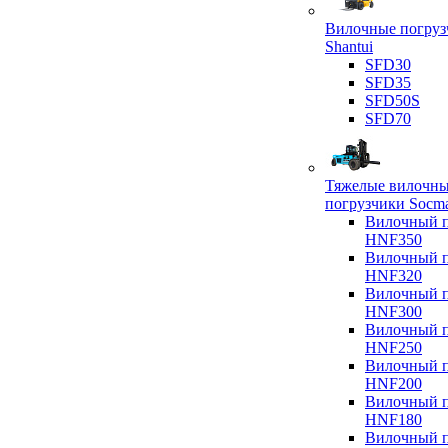
Вилочные погруз
Shantui
SFD30
SFD35
SFD50S
SFD70
Тяжелые вилочн
погрузчики Socm
Вилочный п
HNF350
Вилочный п
HNF320
Вилочный п
HNF300
Вилочный п
HNF250
Вилочный п
HNF200
Вилочный п
HNF180
Вилочный п