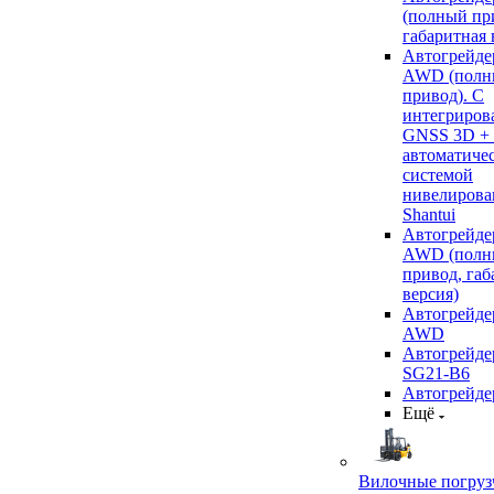
(полный пр
габаритная 
Автогрейде
AWD (полн
привод). С
интегриров
GNSS 3D +
автоматиче
системой
нивелирова
Shantui
Автогрейде
AWD (полн
привод, габ
версия)
Автогрейде
AWD
Автогрейдер
SG21-B6
Автогрейде
Ещё
Вилочные погруз