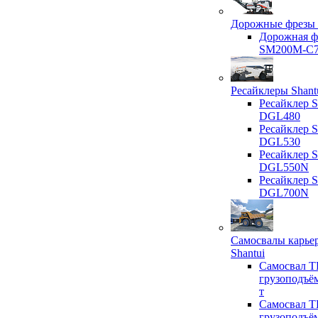
Дорожные фрезы 
Дорожная ф
SM200M-C
Ресайклеры Shant
Ресайклер S
DGL480
Ресайклер S
DGL530
Ресайклер S
DGL550N
Ресайклер S
DGL700N
Самосвалы карье
Shantui
Самосвал T
грузоподъё
т
Самосвал T
грузоподъё