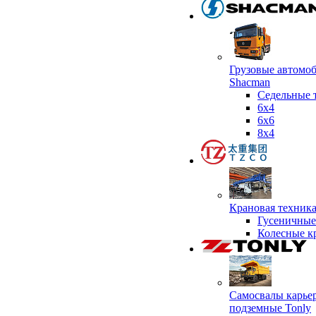
Грузовые автомо
Shacman
Седельные 
6х4
6x6
8x4
Крановая техник
Гусеничные
Колесные к
Самосвалы карье
подземные Tonly