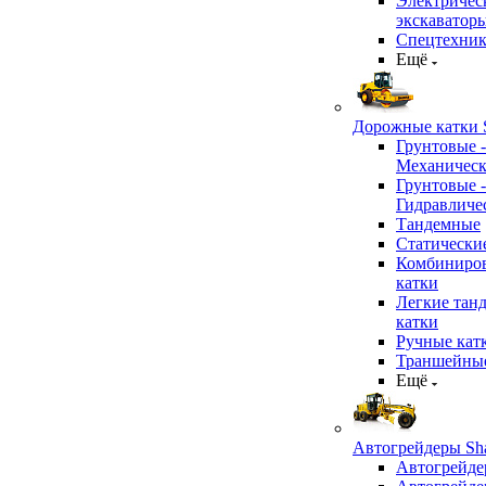
Электричес
экскаватор
Спецтехник
Ещё
Дорожные катки S
Грунтовые -
Механичес
Грунтовые -
Гидравличе
Тандемные
Статически
Комбиниро
катки
Легкие тан
катки
Ручные кат
Траншейные
Ещё
Автогрейдеры Sha
Автогрейде