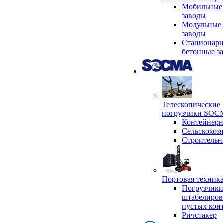
Мобильные
заводы
Модульные 
заводы
Стационар
бетонные з
Телескопические
погрузчики SO
Контейнер
Сельскохоз
Строительн
Портовая техни
Погрузчики
штабелиров
пустых кон
Ричстакер