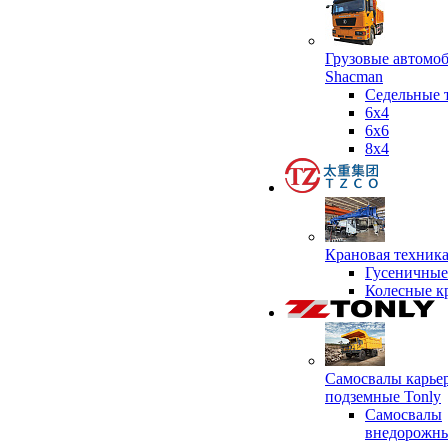
Грузовые автомо
Shacman
Седельные 
6х4
6x6
8x4
Крановая техник
Гусеничные
Колесные к
Самосвалы карье
подземные Tonly
Самосвалы
внедорожны