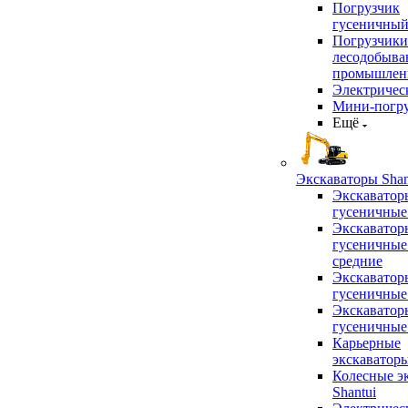
Погрузчик
гусеничны
Погрузчики
лесодобыв
промышлен
Электричес
Мини-погр
Ещё
Экскаваторы Shan
Экскаватор
гусеничные
Экскаватор
гусеничные
средние
Экскаватор
гусеничные
Экскаватор
гусеничные
Карьерные
экскаватор
Колесные э
Shantui