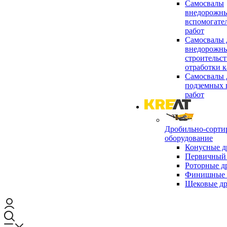
Самосвалы
внедорожны
вспомогате
работ
Самосвалы 
внедорожны
строительст
отработки к
Самосвалы 
подземных 
работ
Дробильно-сорти
оборудование
Конусные д
Первичный 
Роторные д
Финишные 
Щековые д