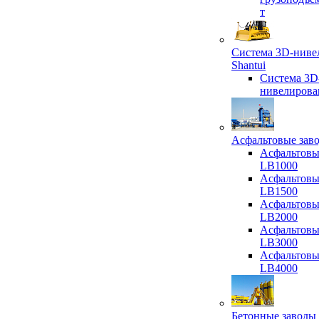
т
Система 3D-ниве
Shantui
Система 3D
нивелирова
Асфальтовые зав
Асфальтовы
LB1000
Асфальтовы
LB1500
Асфальтовы
LB2000
Асфальтовы
LB3000
Асфальтовы
LB4000
Бетонные заводы