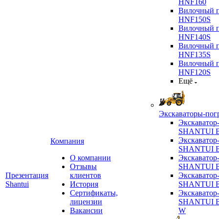
HNF160
Вилочный п
HNF150S
Вилочный п
HNF140S
Вилочный п
HNF135S
Вилочный п
HNF120S
Ещё
Экскаваторы-пог
Экскаватор
SHANTUI B
Экскаватор
Компания
SHANTUI 
О компании
Экскаватор
Отзывы
SHANTUI 
Презентация
клиентов
Экскаватор
Shantui
История
SHANTUI 
Сертификаты,
Экскаватор
лицензии
SHANTUI 
Вакансии
W