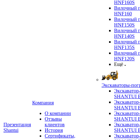
HNF160S
Вилочный п
HNF160
Вилочный п
HNF150S
Вилочный п
HNF140S
Вилочный п
HNF135S
Вилочный п
HNF120S
Ещё
Экскаваторы-пог
Экскаватор
SHANTUI B
Экскаватор
Компания
SHANTUI 
О компании
Экскаватор
Отзывы
SHANTUI 
Презентация
клиентов
Экскаватор
Shantui
История
SHANTUI 
Сертификаты,
Экскаватор