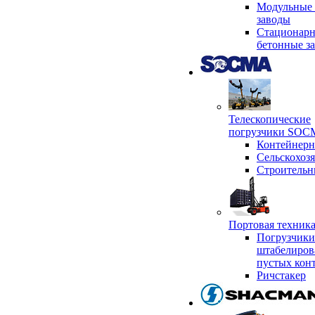
Модульные 
заводы
Стационар
бетонные з
Телескопические
погрузчики SO
Контейнер
Сельскохоз
Строительн
Портовая техни
Погрузчики
штабелиров
пустых кон
Ричстакер