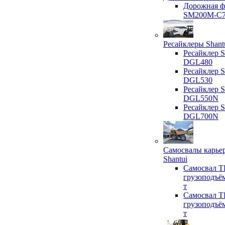
Дорожная ф
SM200M-C
Ресайклеры Shant
Ресайклер S
DGL480
Ресайклер S
DGL530
Ресайклер S
DGL550N
Ресайклер S
DGL700N
Самосвалы карье
Shantui
Самосвал T
грузоподъё
т
Самосвал T
грузоподъё
т