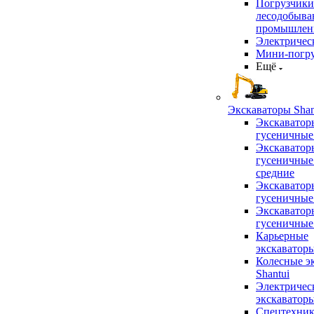
Погрузчики
лесодобыв
промышлен
Электричес
Мини-погр
Ещё
Экскаваторы Shan
Экскаватор
гусеничные
Экскаватор
гусеничные
средние
Экскаватор
гусеничные
Экскаватор
гусеничные
Карьерные
экскаватор
Колесные э
Shantui
Электричес
экскаватор
Спецтехник