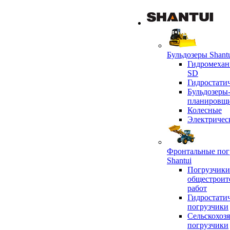
Бульдозеры Shant
Гидромехан
SD
Гидростати
Бульдозеры
планировщ
Колесные
Электричес
Фронтальные пог
Shantui
Погрузчики
общестроит
работ
Гидростати
погрузчики
Сельскохоз
погрузчики