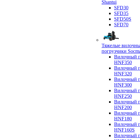
Shantui
SFD30
SFD35
SFD50S
SFD70
Тяжелые вилочн
погрузчики Socm
Вилочный п
HNF350
Вилочный п
HNF320
Вилочный п
HNF300
Вилочный п
HNF250
Вилочный п
HNF200
Вилочный п
HNF180
Вилочный п
HNF160S
Вилочный п