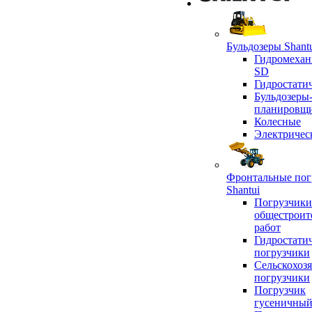
Бульдозеры Shant
Гидромехан
SD
Гидростати
Бульдозеры
планировщ
Колесные
Электричес
Фронтальные пог
Shantui
Погрузчики
общестроит
работ
Гидростати
погрузчики
Сельскохоз
погрузчики
Погрузчик
гусеничны