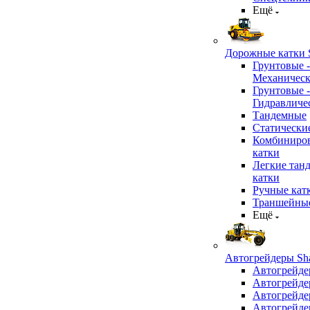
Ещё
Дорожные катки S
Грунтовые -
Механичес
Грунтовые -
Гидравличе
Тандемные
Статически
Комбиниро
катки
Легкие тан
катки
Ручные кат
Траншейные
Ещё
Автогрейдеры Sha
Автогрейде
Автогрейде
Автогрейде
Автогрейде